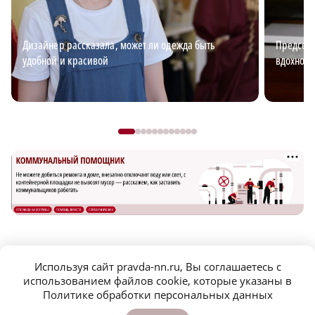
Дизайнер рассказала, может ли одежда быть
Председа
удобной и красивой
вдохновл
САМОЕ ПОПУЛЯРНОЕ
Используя сайт pravda-nn.ru, Вы соглашаетесь с
использованием файлов cookie, которые указаны в
В возрасте 25 лет скончался экс-футболист
Политике обработки персональных данных
дзержинского «Химика» Илья Кулешин