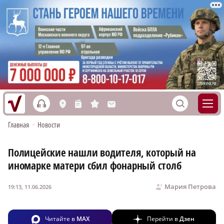
h
S
L
n
s
M
Главная
•
Новости
Полицейские нашли водителя, который на
иномарке матери сбил фонарный столб
Мария Петрова
19:13, 11.06.2026
Читайте в
MAX
Перейти в
Дзен