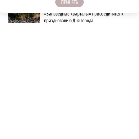
ПРИНЯТЬ
«Заповедные кварталы» присоединятся к
празднованию Дня города
Дожди и похолодание прогнозируют в
Нижнем Новгороде на новой рабочей
неделе
Серую цаплю спасли на территории
детского лагеря в Балахнинском округе
Дзержинский «Химик» уверенно обыграл в
Казани дубль «Рубина»
"Гнусная и подлая атака": Шалабаев
прокомментировал трагедию в
Нижнекамске