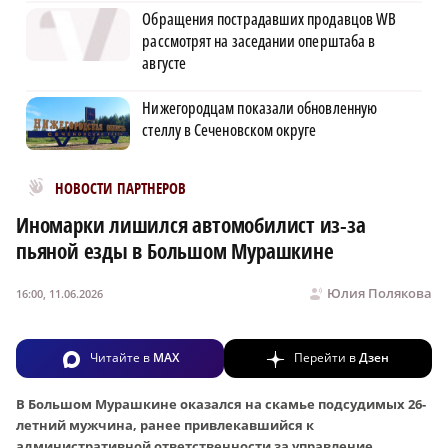
Обращения пострадавших продавцов WB
рассмотрят на заседании оперштаба в
августе
Нижегородцам показали обновленную
стеллу в Сеченовском округе
Новости МирТесен
НОВОСТИ ПАРТНЕРОВ
Иномарки лишился автомобилист из-за
пьяной езды в Большом Мурашкине
Юлия Полякова
16:00, 11.06.2026
Читайте в
MAX
Перейти в
Дзен
В Большом Мурашкине оказался на скамье подсудимых 26-
летний мужчина, ранее привлекавшийся к
административной ответственности за управление