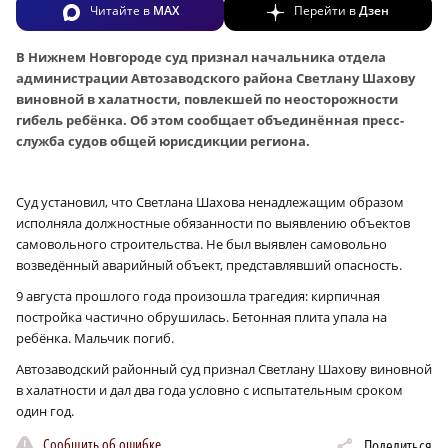
Читайте в
MAX
Перейти в
Дзен
В Нижнем Новгороде суд признал начальника отдела
администрации Автозаводского района Светлану Шахову
виновной в халатности, повлекшей по неосторожности
гибель ребёнка. Об этом сообщает объединённая пресс-
служба судов общей юрисдикции региона.
Суд установил, что Светлана Шахова ненадлежащим образом
исполняла должностные обязанности по выявлению объектов
самовольного строительства. Не был выявлен самовольно
возведённый аварийный объект, представлявший опасность.
9 августа прошлого года произошла трагедия: кирпичная
постройка частично обрушилась. Бетонная плита упала на
ребёнка. Мальчик погиб.
Автозаводский районный суд признал Светлану Шахову виновной
в халатности и дал два года условно с испытательным сроком
один год.
Сообщить об ошибке
Поделиться