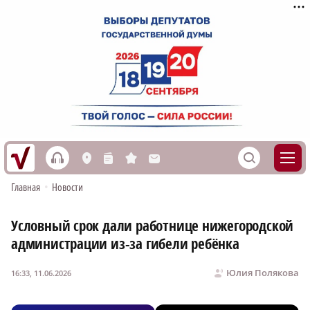
h
S
L
n
s
M
Главная
•
Новости
Условный срок дали работнице нижегородской
администрации из-за гибели ребёнка
Юлия Полякова
16:33, 11.06.2026