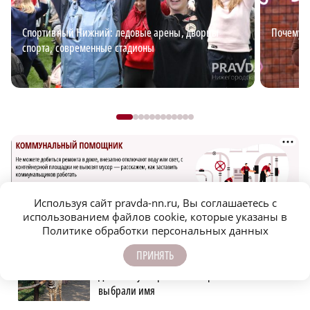
Спортивный Нижний: ледовые арены, дворцы
Почему в
спорта, современные стадионы
Используя сайт pravda-nn.ru, Вы соглашаетесь с
использованием файлов cookie, которые указаны в
Политике обработки персональных данных
САМОЕ ПОПУЛЯРНОЕ
ПРИНЯТЬ
Детенышу зебры из зоопарка «Лимпопо»
выбрали имя