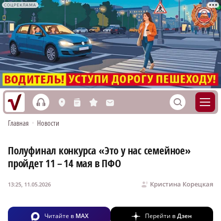
СОЦРЕКЛАМА
h
S
L
n
s
M
Главная
•
Новости
Полуфинал конкурса «Это у нас семейное»
пройдет 11 – 14 мая в ПФО
Кристина Корецкая
13:25, 11.05.2026
Читайте в
MAX
Перейти в
Дзен