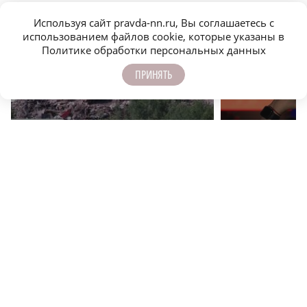
ЕЩЁ НОВОСТИ ПО ТЕМЕ
Используя сайт pravda-nn.ru, Вы соглашаетесь с
использованием файлов cookie, которые указаны в
Политике обработки персональных данных
ПРИНЯТЬ
r
ОФИЦИАЛЬНО
ОФИЦИАЛЬНО
В Нижегородской области тестируют дроны для
В Нижегородской об
контроля сброса мусора
рублей на поддержк
ОФИЦИАЛЬНО
Все о реализации национальных проектов в Нижегородской
области — в разделе
"Нацпроекты- людям"
ПОДПИСЫВАЙТЕСЬ НА НАШИ