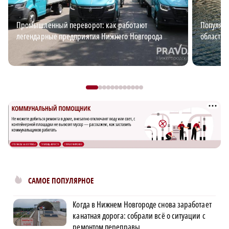
Промышленный переворот: как работают
Популяр
легендарные предприятия Нижнего Новгорода
области 
САМОЕ ПОПУЛЯРНОЕ
Когда в Нижнем Новгороде снова заработает
канатная дорога: собрали всё о ситуации с
ремонтом переправы