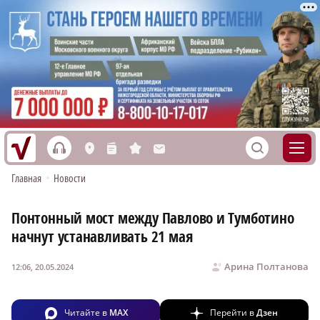
h
S
L
n
s
M
Главная
•
Новости
Понтонный мост между Павлово и Тумботино
начнут устанавливать 21 мая
Арина Полтанова
12:06, 20.05.2024
Читайте в
MAX
Перейти в
Дзен