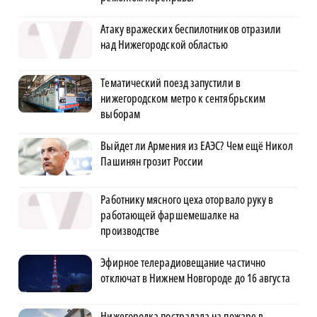
Атаку вражеских беспилотников отразили
над Нижегородской областью
Тематический поезд запустили в
нижегородском метро к сентябрьским
выборам
Выйдет ли Армения из ЕАЭС? Чем ещё Никол
Пашинян грозит России
Работнику мясного цеха оторвало руку в
работающей фаршемешалке на
производстве
Эфирное телерадиовещание частично
отключат в Нижнем Новгороде до 16 августа
Нижегородка пострадала на пожаре в