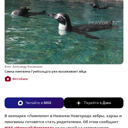
Фото: Александр Воложанин
Самка пингвина Гумбольдта уже высиживает яйца
Фотобанк
Читайте в
MAX
Перейти в
Дзен
В зоопарке «Лимпопо» в Нижнем Новгороде зебры, харзы и
пингвины готовятся стать родителями. Об этом сообщает
НИА «Нижний Новгород»
со ссылкой на сотрудников