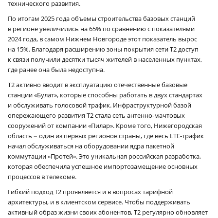
технического развития.
По итогам 2025 года объемы строительства базовых станций
в регионе увеличились на 65% по сравнению с показателями
2024 года, в самом Нижнем Новгороде этот показатель вырос
на 15%. Благодаря расширению зоны покрытия сети Т2 доступ
к связи получили десятки тысяч жителей в населенных пунктах,
где ранее она была недоступна.
Т2 активно вводит в эксплуатацию отечественные базовые
станции «Булат», которые способны работать в двух стандартах
и обслуживать голосовой трафик. Инфраструктурной базой
опережающего развития Т2 стала сеть антенно-мачтовых
сооружений от компании «Пилар». Кроме того, Нижегородская
–
область
один из первых регионов страны, где весь LTE-трафик
начал обслуживаться на оборудовании ядра пакетной
коммутации «Протей». Это уникальная российская разработка,
которая обеспечила успешное импортозамещение основных
процессов в телекоме.
Гибкий подход Т2 проявляется и в вопросах тарифной
архитектуры, и в клиентском сервисе. Чтобы поддерживать
активный образ жизни своих абонентов, Т2 регулярно обновляет