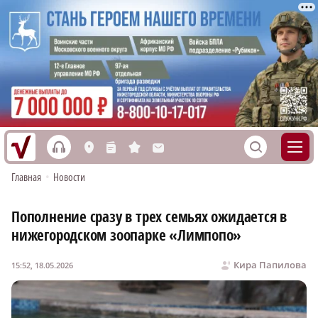
h
S
L
n
s
M
Главная
•
Новости
Пополнение сразу в трех семьях ожидается в
нижегородском зоопарке «Лимпопо»
Кира Папилова
15:52, 18.05.2026