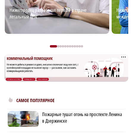
Нижегородец разработал первый в стране
Нижегоро
легальный VPN
междуна
САМОЕ ПОПУЛЯРНОЕ
Пожарные тушат огонь на проспекте Ленина
в Дзержинске