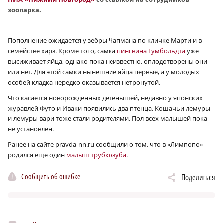
зоопарка.
Пополнение ожидается у зебры Чапмана по кличке Марти и в
семействе харз. Кроме того, самка
пингвина Гумбольдта
уже
высиживает яйца, однако пока неизвестно, оплодотворены они
или нет. Для этой самки нынешние яйца первые, а у молодых
особей кладка нередко оказывается нетронутой.
Что касается новорожденных детенышей, недавно у японских
журавлей Футо и Иваки появились два птенца. Кошачьи лемуры
и лемуры вари тоже стали родителями. Пол всех малышей пока
не установлен.
Ранее на сайте pravda-nn.ru сообщили о том, что в «Лимпопо»
родился еще один
малыш трубкозуба
.
Сообщить об ошибке
Поделиться