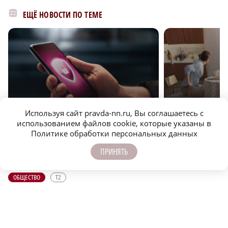
ЕЩЁ НОВОСТИ ПО ТЕМЕ
Используя сайт pravda-nn.ru, Вы соглашаетесь с
r
ОБЩЕСТВО
ОБЩЕСТВО
использованием файлов cookie, которые указаны в
Политике обработки персональных данных
Т2 занял первое место по набору бесплатных
Т2 ломает четвертую
сервисов цифровой защиты
кампании
ПРИНЯТЬ
ОБЩЕСТВО
Т2
ПОДПИСЫВАЙТЕСЬ НА НАШИ
КАНАЛЫ В MAX И TELEGRAM: