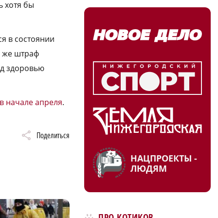
ь хотя бы
ся в состоянии
й же штраф
ед здоровью
в начале апреля
.
Поделиться
НАЦПРОЕКТЫ -
ЛЮДЯМ
ПРО КОТИКОВ