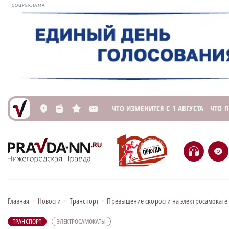
СОЦРЕКЛАМА
ЧТО ИЗМЕНИТСЯ С 1 АВГУСТА
ЧТО 
L
n
s
M
H
e
Главная
•
Новости
•
Транспорт
•
Превышение скорости на электросамокат
ТРАНСПОРТ
ЭЛЕКТРОСАМОКАТЫ