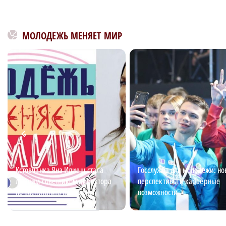
МОЛОДЕЖЬ МЕНЯЕТ МИР
Кстовчанка Яна Илиеш стала
Госслужба для молодежи: н
лучшим советником директора
перспективы и карьерные
по воспитанию в регионе
возможности