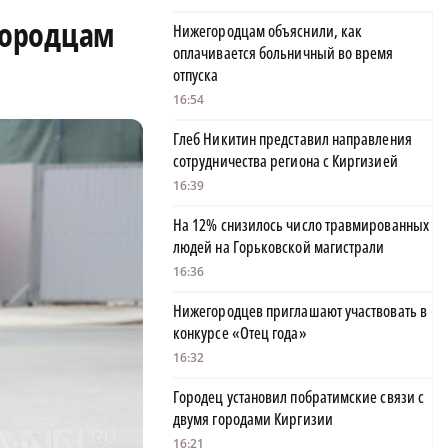
городцам
Нижегородцам объяснили, как
оплачивается больничный во время
отпуска
16:54
Глеб Никитин представил направления
сотрудничества региона с Киргизией
16:39
На 12% снизилось число травмированных
людей на Горьковской магистрали
16:36
Нижегородцев приглашают участвовать в
конкурсе «Отец года»
16:32
Городец установил побратимские связи с
двумя городами Киргизии
16:21