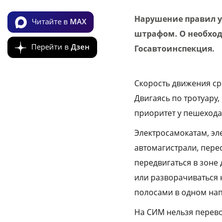
Нарушение правил у
Читайте в
MAX
штрафом. О необхо
Перейти в
Дзен
Госавтоинспекция.
Скорость движения ср
Двигаясь по тротуару
приоритет у пешехода
Электросамокатам, эл
автомагистрали, пере
передвигаться в зоне
или разворачиваться 
полосами в одном на
На СИМ нельзя перево