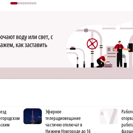
оезд
Эфирное
Работ
егородском
телерадиовещание
оторва
ьским
частично отключат в
рабо
Нижнем Новгороде до 16
фарше