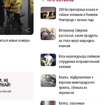
204 беспризорных кошки и
собаки отловили в Нижнем
Новгороде с начала года
Ветеринар Смирнов
r
рассказал, какие продукты
виться новые камеры
на столе могут навредить
кошкам
Кота-наркокурьера поймали
сотрудники исправительной
колонии
Кошка, подброшенная к
, НЕ
воротам нижегородского
ЛКАЙ!
приюта, сбежала из
а событий
переноски
Котята, спасенные