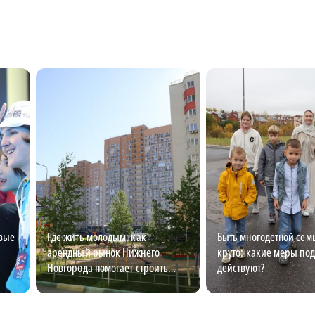
овые
Где жить молодым: как
Быть многодетной семь
арендный рынок Нижнего
круто: какие меры по
Новгорода помогает строить
действуют?
карьеру