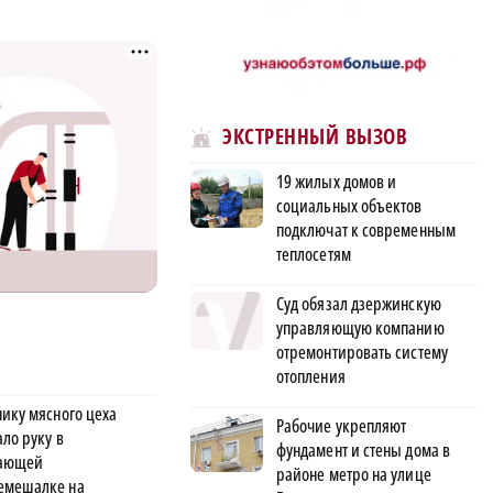
ЭКСТРЕННЫЙ ВЫЗОВ
19 жилых домов и
социальных объектов
подключат к современным
теплосетям
Суд обязал дзержинскую
управляющую компанию
отремонтировать систему
отопления
нику мясного цеха
Рабочие укрепляют
ло руку в
фундамент и стены дома в
тающей
районе метро на улице
мешалке на