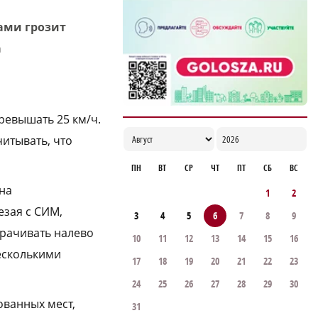
ами грозит
а
ревышать 25 км/ч.
итывать, что
ПН
ВТ
СР
ЧТ
ПТ
СБ
ВС
на
1
2
езая с СИМ,
3
4
5
6
7
8
9
орачивать налево
10
11
12
13
14
15
16
есколькими
17
18
19
20
21
22
23
24
25
26
27
28
29
30
ованных мест,
31