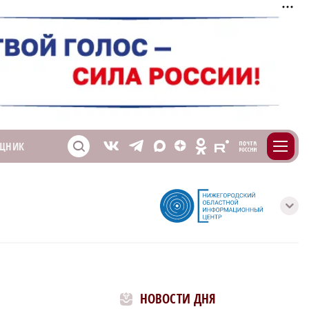
m
T
O
ЩНИК
Z
X
E
S
V
с
НОВОСТИ ДНЯ