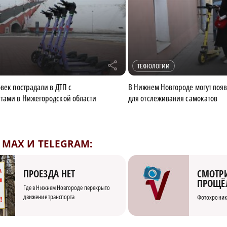
r
ТЕХНОЛОГИИ
век пострадали в ДТП с
В Нижнем Новгороде могут поя
тами в Нижегородской области
для отслеживания самокатов
MAX И TELEGRAM:
СМОТРИ
ПРОЕЗДА НЕТ
ПРОЩЁ
Где в Нижнем Новгороде перекрыто
движение транспорта
Фотохроник