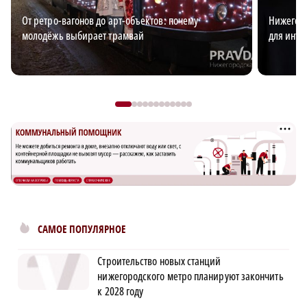
От ретро-вагонов до арт-объектов: почему
Нижегоро
молодёжь выбирает трамвай
для интр
САМОЕ ПОПУЛЯРНОЕ
Строительство новых станций
нижегородского метро планируют закончить
к 2028 году