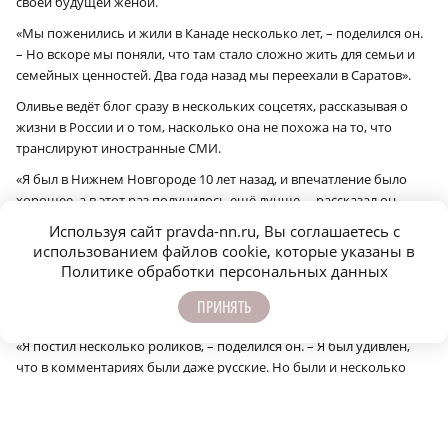
своей будущей женой.
«Мы поженились и жили в Канаде несколько лет, – поделился он.
– Но вскоре мы поняли, что там стало сложно жить для семьи и
семейных ценностей. Два года назад мы переехали в Саратов».
Оливье ведёт блог сразу в нескольких соцсетях, рассказывая о
жизни в России и о том, насколько она не похожа на то, что
транслируют иностранные СМИ.
«Я был в Нижнем Новгороде 10 лет назад, и впечатление было
хорошее, а в этот раз получилось ещё лучше, – рассказал он. –
Многое улучшилось, и это прогресс. На Западе, наоборот,
Используя сайт pravda-nn.ru, Вы соглашаетесь с
становится с каждым годом хуже – и стоимость жизни, и
использованием файлов cookie, которые указаны в
безопасность на улицах».
Политике обработки персональных данных
Оливье снимал весь крестный ход и был удивлён тому, какой
ПРИНЯТЬ
большой отклик нашло видео в интернете.
«Я постил несколько роликов, – поделился он. – Я был удивлён,
что в комментариях были даже русские. Но были и несколько
хейтеров, тоже русские, что тоже удивило. Но я считаю, даже хейт
– это позитив, ведь для алгоритма это активность, а значит, блог
продвигается».