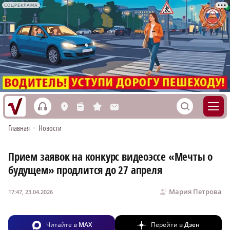
СОЦРЕКЛАМА
h
S
L
n
s
M
Главная
•
Новости
Прием заявок на конкурс видеоэссе «Мечты о
будущем» продлится до 27 апреля
Мария Петрова
17:47, 23.04.2026
Читайте в
MAX
Перейти в
Дзен