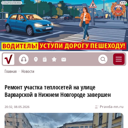
СОЦРЕКЛАМА
h
S
L
n
s
M
Главная
•
Новости
Ремонт участка теплосетей на улице
Варварской в Нижнем Новгороде завершен
Pravda-nn.ru
20:32, 08.05.2026