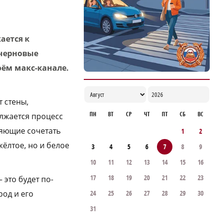
ается к
 черновые
оём макс-канале.
 стены,
ПН
ВТ
СР
ЧТ
ПТ
СБ
ВС
лжается процесс
ляющие сочетать
1
2
жёлтое, но и белое
3
4
5
6
7
8
9
10
11
12
13
14
15
16
17
18
19
20
21
22
23
 это будет по-
род и его
24
25
26
27
28
29
30
31