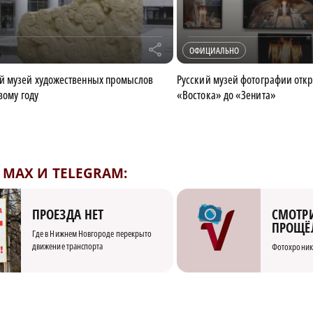
r
ОФИЦИАЛЬНО
й музей художественных промыслов
Русский музей фотографии отк
вому году
«Востока» до «Зенита»
MAX И TELEGRAM:
СМОТРИ
ПРОЕЗДА НЕТ
ПРОЩЁ
Где в Нижнем Новгороде перекрыто
движение транспорта
Фотохроник