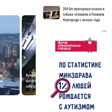
204 беспризорных кошки и
собаки отловили в Нижнем
Новгороде с начала года
ак
Лучший электромонтёр области
Можно ли добить
на
пытается разгадать тайны
Москвы? Новый 
ем
электричества
молодёжи