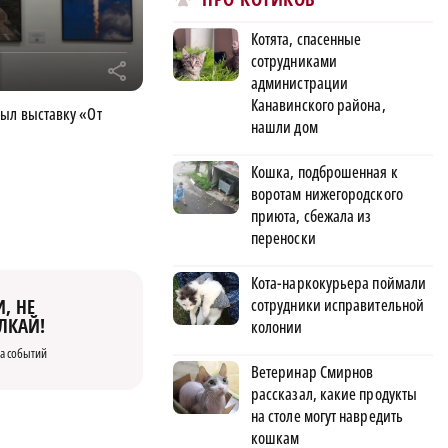
Котята, спасенные
сотрудниками
r
администрации
Канавинского района,
рыл выставку «От
нашли дом
Кошка, подброшенная к
воротам нижегородского
приюта, сбежала из
переноски
Кота-наркокурьера поймали
, НЕ
сотрудники исправительной
ЛКАЙ!
колонии
а событий
Ветеринар Смирнов
рассказал, какие продукты
на столе могут навредить
кошкам