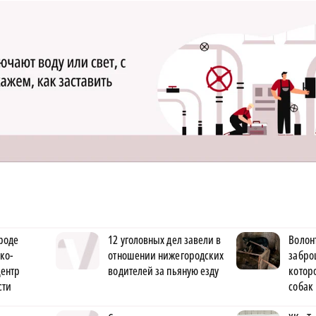
роде
12 уголовных дел завели в
Волон
ко-
отношении нижегородских
забро
центр
водителей за пьяную езду
котор
сти
собак