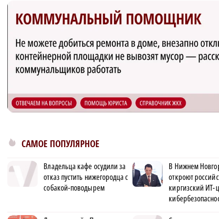
САМОЕ ПОПУЛЯРНОЕ
Владельца кафе осудили за
В Нижнем Новго
отказ пустить нижегородца с
откроют российс
собакой-поводырем
киргизский ИТ-
кибербезопасно