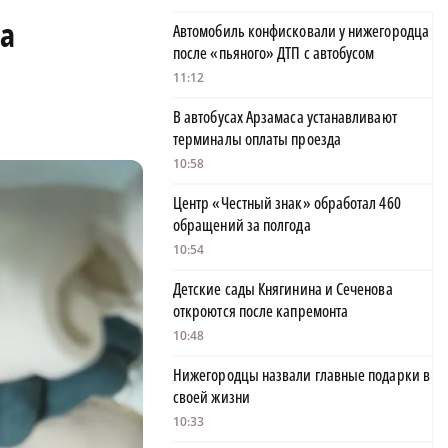
а
Автомобиль конфисковали у нижегородца
после «пьяного» ДТП с автобусом
11:12
В автобусах Арзамаса устанавливают
терминалы оплаты проезда
10:58
Центр «Честный знак» обработал 460
обращений за полгода
10:54
Детские сады Княгинина и Сеченова
откроются после капремонта
10:48
Нижегородцы назвали главные подарки в
своей жизни
10:33