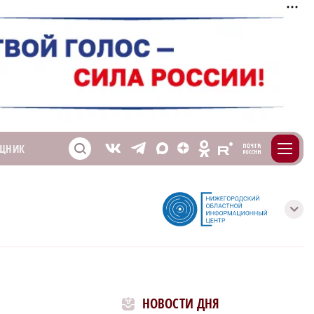
m
T
O
ЩНИК
Z
X
E
S
V
с
НОВОСТИ ДНЯ