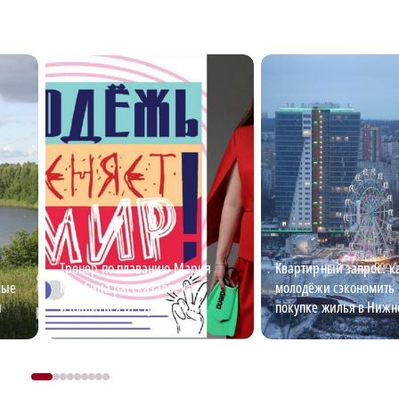
Тренер по плаванию Мария
Квартирный запрос: к
мые
Кулябина рассказала, как
молодёжи сэкономить 
ы
избавиться от страха воды
покупке жилья в Нижн
Новгороде