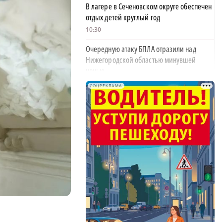
В лагере в Сеченовском округе обеспечен
отдых детей круглый год
10:30
Очередную атаку БПЛА отразили над
Нижегородской областью минувшей
ночью
10:18
СОЦРЕКЛАМА
Поджог устроили на
деревообрабатывающем предприятии в
Воротынском округе
10:03
Проезд по нижегородскому Метромосту
ограничили до конца сентября
09:12
Нижегородец получил разрыв диафрагмы
после падения с кровати
09:00