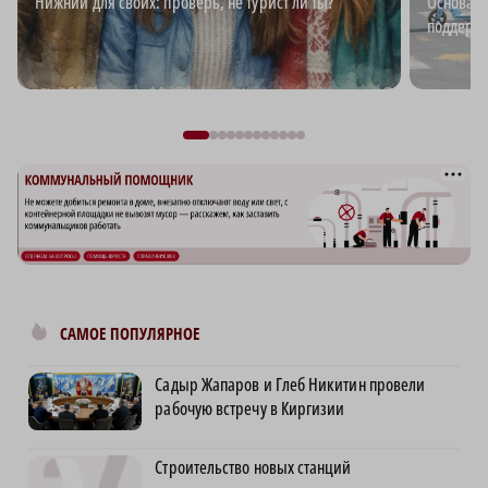
Нижний для своих: проверь, не турист ли ты?
Основа б
поддержи
САМОЕ ПОПУЛЯРНОЕ
Садыр Жапаров и Глеб Никитин провели
рабочую встречу в Киргизии
Строительство новых станций