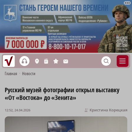
h
S
L
n
s
M
Главная
•
Новости
Русский музей фотографии открыл выставку
«От «Востока» до «Зенита»
Кристина Корецкая
12:52, 24.04.2026