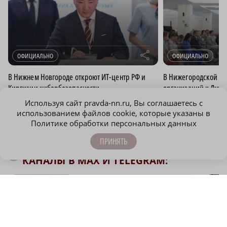
r
ОФИЦИАЛЬНО
ОФИЦИАЛЬНО
В Нижнем Новгороде откроют ИТ-центр РФ и
В Нижегородской об
Киргизии кибербезопасности
организаций к Дню 
Используя сайт pravda-nn.ru, Вы соглашаетесь с
использованием файлов cookie, которые указаны в
ОФИЦИАЛЬНО
Политике обработки персональных данных
ПРИНЯТЬ
ПОДПИСЫВАЙТЕСЬ НА НАШИ
КАНАЛЫ В MAX И TELEGRAM:
НИЖЕГОРОДСКАЯ ПРАВДА
Быстро, честно, точно. И ничего лишнего