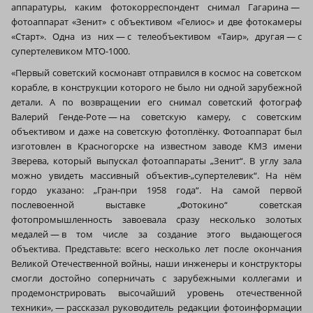
аппаратуры, каким фотокорреспондент снимал Гагарина —
фотоаппарат «Зенит» с объективом «Гелиос» и две фотокамеры
«Старт». Одна из них — с телеобъективом «Таир», другая — с
супертелевиком МТО-1000.
«Первый советский космонавт отправился в космос на советском
корабле, в конструкции которого не было ни одной зарубежной
детали. А по возвращении его снимал советский фотограф
Валерий Генде-Роте — на советскую камеру, с советским
объективом и даже на советскую фотоплёнку. Фотоаппарат был
изготовлен в Красногорске на известном заводе КМЗ имени
Зверева, который выпускал фотоаппараты „Зенит“. В углу зала
можно увидеть массивный объектив-„супертелевик“. На нём
гордо указано: „Гран‑при 1958 года“. На самой первой
послевоенной выставке „Фотокино“ советская
фотопромышленность завоевала сразу несколько золотых
медалей — в том числе за создание этого выдающегося
объектива. Представьте: всего несколько лет после окончания
Великой Отечественной войны, наши инженеры и конструкторы
смогли достойно соперничать с зарубежными коллегами и
продемонстрировать высочайший уровень отечественной
техники», — рассказал руководитель редакции фотоинформации