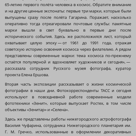
65‑летию первого полёта человека в космос. Обратите внимание
и на другие ценные экспонаты: первые три марки, которые были
выпущены сразу после полёта Гагарина. Поражает, насколько
оперативно тогда отреагировали почтовые службы: памятные
марки вышли в свет буквально в первые дни после
исторического события. Здесь же расположился лист, который
охватывает целую эпоху — от 1961 до 1991 года, отражая
советскую историю освоения космоса через филателию. А рядом
представлены современные марки: тема космоса по‑прежнему
остаётся популярной и вдохновляет художников и сегодня», —
рассказала сотрудник Русского музея фотографа, куратор
проекта Елена Ершова.
Вторая часть экспозиции рассказывает о жизни космической
фотографии в наши дни. Фотокорреспонденты ТАСС и сегодня
используют в повседневной работе современные модели
фототехники «Зенит», которые выпускает Ростех, в том числе
объективы «Зенитар» и «Селена».
Здесь же представлены работы нижегородского астрофотографа
Василия Чуфарина, сотрудника Нижегородского планетария им.
Г. М. Гречко, использованные в оформлении декоративных