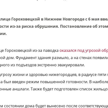
улице Гороховецкой в Нижнем Новгороде с 6 мая вв
сти из-за риска обрушения. Постановление об этом
рии.
це Гороховецкой из-за паводка
оказался под угрозой о
й дом. Фундамент здания размыло, а на стенах появил
ного из подъездов экстренно эвакуировали.
угрозу жизни и здоровью нижегородцев, в радиусе пяти 
а был введен режим повышенной готовности. В наиболе
нные аншлаги. Также будет подготовлен список жильц
м состоянии дома будет вынесено после соответствующ