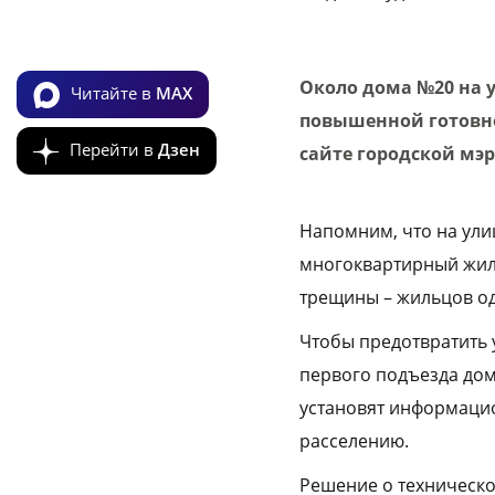
Около дома №20 на 
Читайте в
MAX
повышенной готовно
Перейти в
Дзен
сайте городской мэ
Напомним, что на ули
многоквартирный жило
трещины – жильцов од
Чтобы предотвратить 
первого подъезда дом
установят информацио
расселению.
Решение о техническо