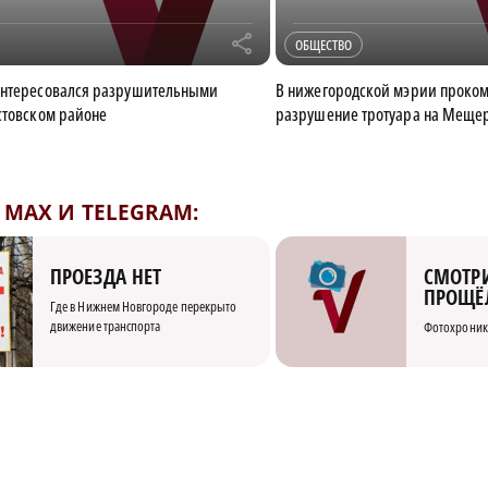
r
ОБЩЕСТВО
интересовался разрушительными
В нижегородской мэрии проко
стовском районе
разрушение тротуара на Меще
MAX И TELEGRAM:
СМОТРИ
ПРОЕЗДА НЕТ
ПРОЩЁ
Где в Нижнем Новгороде перекрыто
движение транспорта
Фотохроник