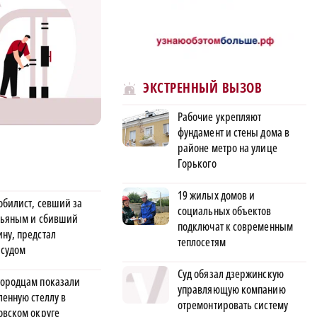
ЭКСТРЕННЫЙ ВЫЗОВ
Рабочие укрепляют
фундамент и стены дома в
районе метро на улице
Горького
19 жилых домов и
обилист, севший за
социальных объектов
пьяным и сбивший
подключат к современным
ну, предстал
теплосетям
 судом
Суд обязал дзержинскую
ородцам показали
управляющую компанию
ленную стеллу в
отремонтировать систему
овском округе