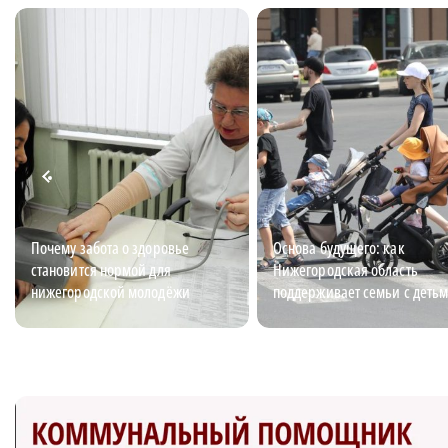
Почему забота о здоровье
Основа будущего: как
становится нормой для
Нижегородская область
нижегородской молодёжи
поддерживает семьи с деть