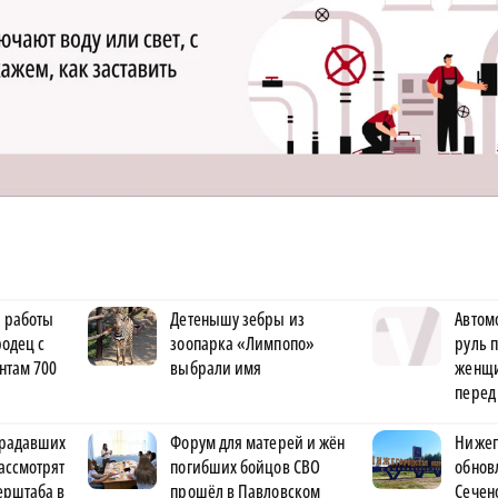
 работы
Детенышу зебры из
Автом
одец с
зоопарка «Лимпопо»
руль 
нтам 700
выбрали имя
женщи
перед
традавших
Форум для матерей и жён
Нижег
ассмотрят
погибших бойцов СВО
обнов
ерштаба в
прошёл в Павловском
Сечен