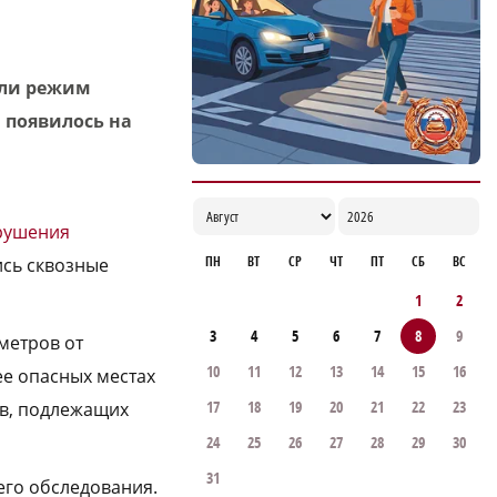
ели режим
 появилось на
брушения
ПН
ВТ
СР
ЧТ
ПТ
СБ
ВС
ись сквозные
1
2
3
4
5
6
7
8
9
метров от
10
11
12
13
14
15
16
е опасных местах
17
18
19
20
21
22
23
ов, подлежащих
24
25
26
27
28
29
30
31
его обследования.