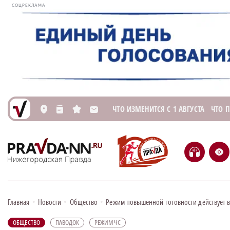
СОЦРЕКЛАМА
ЧТО ИЗМЕНИТСЯ С 1 АВГУСТА
ЧТО 
L
n
s
M
H
e
Главная
•
Новости
•
Общество
•
Режим повышенной готовности действует в
ОБЩЕСТВО
ПАВОДОК
РЕЖИМ ЧС