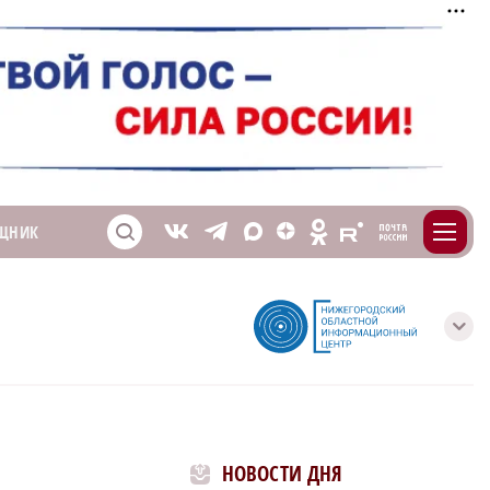
m
T
O
ЩНИК
Z
X
E
S
V
с
НОВОСТИ ДНЯ