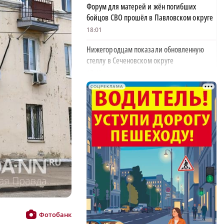
Форум для матерей и жён погибших
бойцов СВО прошёл в Павловском округе
18:01
Нижегородцам показали обновленную
стеллу в Сеченовском округе
17:43
СОЦРЕКЛАМА
Исправительные работы получил
нижегородец с долгом по алиментам 700
тысяч рублей
17:37
Обращения пострадавших продавцов WB
рассмотрят на заседании оперштаба в
августе
17:21
Нижегородская область вошла в число
лидеров научно-популярного туризма
Фотобанк
17:10