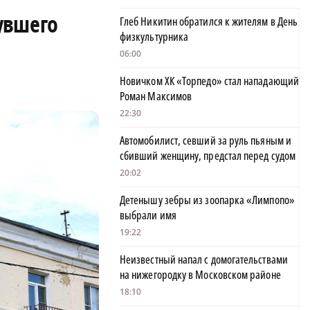
увшего
Глеб Никитин обратился к жителям в День
физкультурника
06:00
Новичком ХК «Торпедо» стал нападающий
Роман Максимов
22:30
Автомобилист, севший за руль пьяным и
сбивший женщину, предстал перед судом
20:02
Детенышу зебры из зоопарка «Лимпопо»
выбрали имя
19:22
Неизвестный напал с домогательствами
на нижегородку в Московском районе
18:10