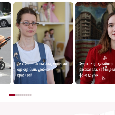
Дизайнер рассказала, может ли
Художница-дизайнер
одежда быть удобной и
рассказала, как выдел
ми
красивой
фоне других