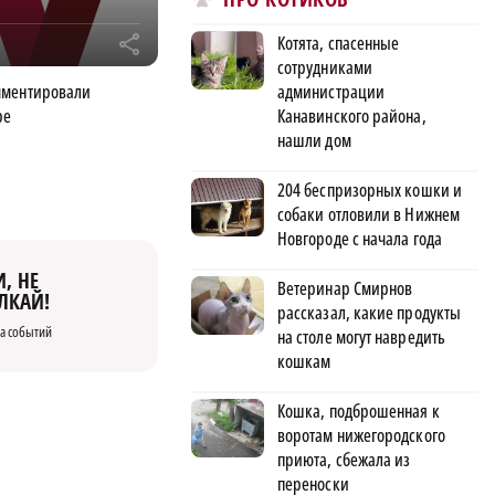
Котята, спасенные
r
сотрудниками
мментировали
администрации
ре
Канавинского района,
нашли дом
204 беспризорных кошки и
собаки отловили в Нижнем
Новгороде с начала года
, НЕ
Ветеринар Смирнов
ЛКАЙ!
рассказал, какие продукты
а событий
на столе могут навредить
кошкам
Кошка, подброшенная к
воротам нижегородского
приюта, сбежала из
переноски