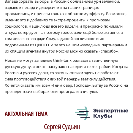
Запада сорвать выборы в России с обливанием урн зеленкой,
взрывом петард и диверсиями на наших границах —
провалились, и привели только к обратному эффекту. Возможно,
именно это и добавило те экстра-проценты к прогнозам
социологов. Наши люди всё это видели, и прекрасно понимали,
откуда ветер дует – а поэтому голосовали ещё более активно, в
том числе на зло дяде Сэму, гадящей англичанке и их
подопечным из ЦИПСО. И за это нашим «западным партнерам» и
их спящим агентам внутри России можно сказать «спасибо».
Никак не могут западные think-tank разгадать таинственную
русскую душу, и опять наступают на одни и те же грабли. Когда на
Россию и русских давят, то законы физики здесь не работают —
сила противодействия с лихвой перекрывает силу действия.
Хочется сказать им всем «Гейм овер, Господа». Битву за Россию на
президентских выборах они проиграли вчистую».
АКТУАЛЬНАЯ ТЕМА
Сергей
Судьин