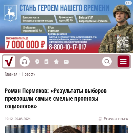
h
S
L
n
s
M
Главная
•
Новости
Роман Пермяков: «Результаты выборов
превзошли самые смелые прогнозы
социологов»
Pravda-nn.ru
19:12, 20.03.2024