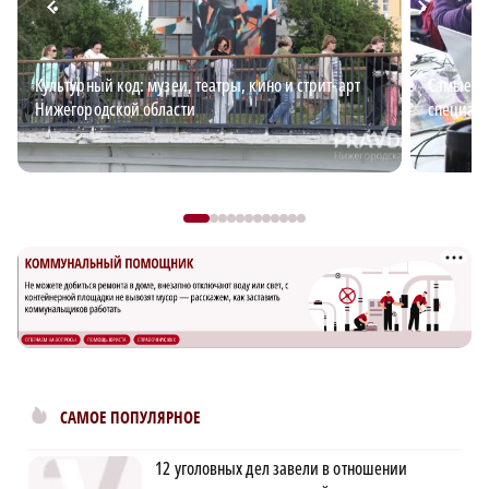
Культурный код: музеи, театры, кино и стрит-арт
Самые в
Нижегородской области
специали
САМОЕ ПОПУЛЯРНОЕ
12 уголовных дел завели в отношении