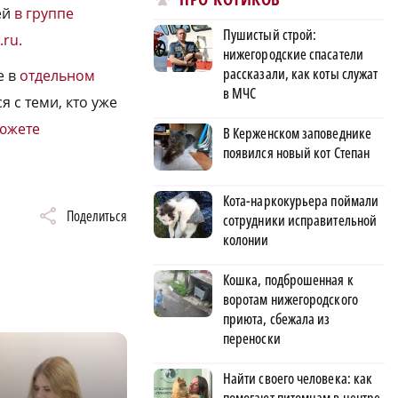
ей
в группе
Пушистый строй:
.ru.
нижегородские спасатели
рассказали, как коты служат
е в
отдельном
в МЧС
я с теми, кто уже
южете
В Керженском заповеднике
появился новый кот Степан
Кота-наркокурьера поймали
Поделиться
сотрудники исправительной
колонии
Кошка, подброшенная к
воротам нижегородского
приюта, сбежала из
переноски
Найти своего человека: как