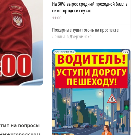
На 30% вырос средний проходной балл в
нижегородских вузах
11:00
Пожарные тушат огонь на проспекте
Ленина в Дзержинске
10:23
СОЦРЕКЛАМА
В Нижнем Новгороде убирают деревья,
упавшие после урагана
10:02
Нижегородские журналисты могут подать
заявки на конкурс «Пробация»
10:00
Нижегородцам рассказали, как утренний
кофе влияет на организм
09:34
етит на вопросы
Нижегородском