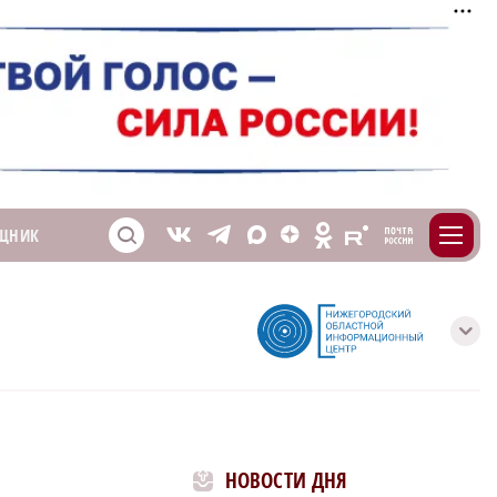
m
T
O
ЩНИК
Z
X
E
S
V
с
НОВОСТИ ДНЯ