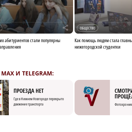
r
ОБЩЕСТВО
их абитуриентов стали популярны
Как помощь людям стала главн
аправления
нижегородской студентки
MAX И TELEGRAM:
СМОТРИ
ПРОЕЗДА НЕТ
ПРОЩЁ
Где в Нижнем Новгороде перекрыто
движение транспорта
Фотохроник