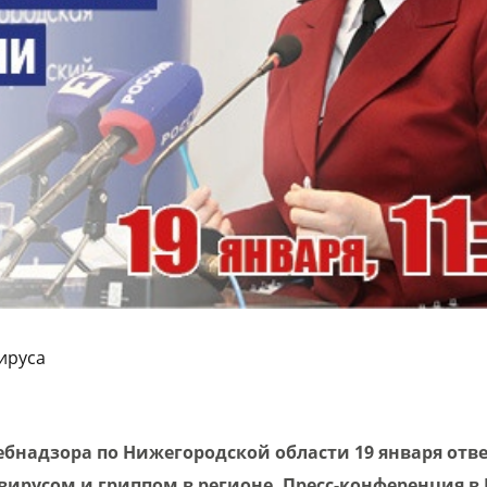
ируса
ебнадзора по Нижегородской области
19 января
отв
вирусом и гриппом в регионе. П
ресс-конференция в