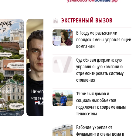
ЭКСТРЕННЫЙ ВЫЗОВ
В Госдуме разъяснили
порядок смены управляющей
компании
Суд обязал дзержинскую
управляющую компанию
отремонтировать систему
отопления
знаете
Нижегородский актёр уверен,
Остаться или уе
19 жилых домов и
что театр не место для интриг
оценила возмож
социальных объектов
и?
Новгорода
подключат к современным
теплосетям
Рабочие укрепляют
фундамент и стены дома в