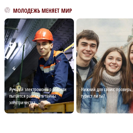
МОЛОДЕЖЬ МЕНЯЕТ МИР
Лучший электромонтёр области
Нижний для своих: проверь,
пытается разгадать тайны
турист ли ты?
электричества