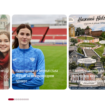
 не
Нижегородская бегунья стала
Насколько хорошо вы 
первой на международном
культурную жизнь
турнире
Нижегородской област