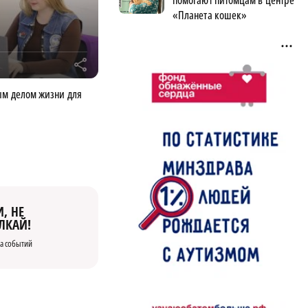
помогают питомцам в центре
«Планета кошек»
r
ым делом жизни для
, НЕ
ЛКАЙ!
а событий