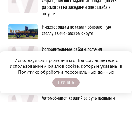
Обращения пострадавших продавцов WB
рассмотрят на заседании оперштаба в
августе
Нижегородцам показали обновленную
стеллу в Сеченовском округе
Исправительные работы получил
нижегородец с долгом по алиментам 700
Используя сайт pravda-nn.ru, Вы соглашаетесь с
тысяч рублей
использованием файлов cookie, которые указаны в
Политике обработки персональных данных
Неизвестный напал с домогательствами на
нижегородку в Московском районе
ПРИНЯТЬ
Автомобилист, севший за руль пьяным и
сбивший женщину, предстал перед судом
Детенышу зебры из зоопарка «Лимпопо»
выбрали имя