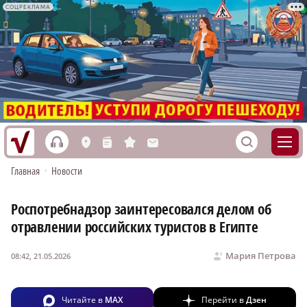
СОЦРЕКЛАМА
h
S
L
n
s
M
Главная
•
Новости
Роспотребнадзор заинтересовался делом об
отравлении российских туристов в Египте
Мария Петрова
08:42, 21.05.2026
Читайте в
MAX
Перейти в
Дзен