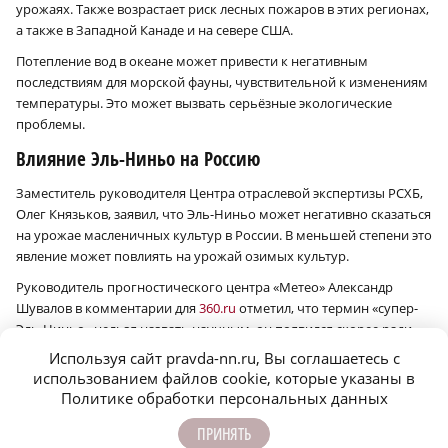
урожаях. Также возрастает риск лесных пожаров в этих регионах,
а также в Западной Канаде и на севере США.
Потепление вод в океане может привести к негативным
последствиям для морской фауны, чувствительной к изменениям
температуры. Это может вызвать серьёзные экологические
проблемы.
Влияние Эль-Ниньо на Россию
Заместитель руководителя Центра отраслевой экспертизы РСХБ,
Олег Князьков, заявил, что Эль-Ниньо может негативно сказаться
на урожае масленичных культур в России. В меньшей степени это
явление может повлиять на урожай озимых культур.
Руководитель прогностического центра «Метео» Александр
Шувалов в комментарии для
360.ru
отметил, что термин «супер-
Эль-Ниньо» нельзя назвать научным, он появился скорее ради
хайпа. Хотя само явление может быть масштабным, всё-таки
Используя сайт pravda-nn.ru, Вы соглашаетесь с
пока рано говорить о его силе и последствиях.
использованием файлов cookie, которые указаны в
Политике обработки персональных данных
Шувалов подчеркнул, что Эль-Ниньо влияет на глобальную
температуру, повышая её, но конкретные последствия для
ПРИНЯТЬ
отдельных регионов зависят от интенсивности этого явления.