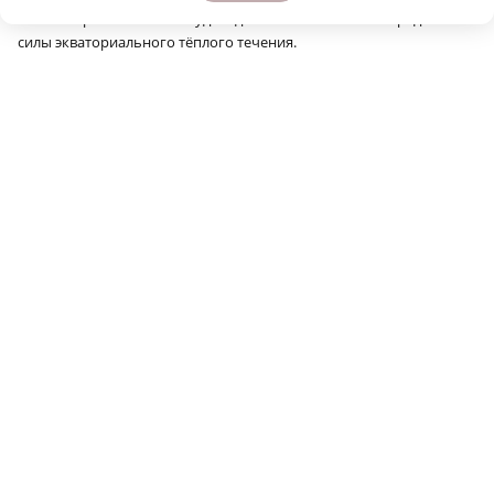
Точный прогноз можно будет сделать только после определения
силы экваториального тёплого течения.
Сообщить об ошибке
Поделиться
ОБЩЕСТВО
УРАГАН
ПОДПИСЫВАЙТЕСЬ НА НАШИ
КАНАЛЫ В MAX И TELEGRAM:
НИЖЕГОРОДСКАЯ ПРАВДА
Быстро, честно, точно. И ничего лишнего