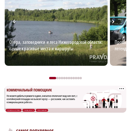
Озёра, заповедники и леса Нижегородской области:
Промышл
самые красивые места и маршруты
легендар