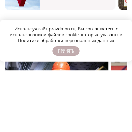
Используя сайт pravda-nn.ru, Вы соглашаетесь с
использованием файлов cookie, которые указаны в
Политике обработки персональных данных
МОЛОДЕЖЬ МЕНЯЕТ МИР
ПРИНЯТЬ
Лучший электромонтёр области пытается разгадать
Нижегоро
тайны электричества
междуна