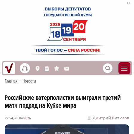
h
S
L
n
s
M
Главная
•
Новости
Российские ватерполистки выиграли третий
матч подряд на Кубке мира
Дмитрий Витюгов
22:54, 23.04.2026