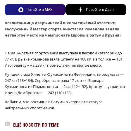
Читайте в
MAX
Перейти в
Дзен
Воспитанница дзержинской школы тяжёлый атлетики,
заслуженный мастер спорта Анастасия Романова заняла
четвёртое место на чемпионате Европы в Батуми (Грузия).
Наша 34-летняя спортсменка выступала в весовой категории до
77 кг. В рывке Романова взяла штангу на 108 кг, а в толчке — 131.
Итоговая сумма 239 кг принесла ей четвёртое место.
Лучшей стала Яннетте Юулисойни из Финляндии. Её результат —
247 кг (113+134). Серебро выиграла 17-летняя Варвара
Кузьминова из Подмосковья — 244 (112+132), бронзу — украинка
Ирина Домбровская — 243 (110+133).
Добавим, что россияне в Батуми выступают в статусе
нейтральных спортсменов.
ЕЩЁ НОВОСТИ ПО ТЕМЕ