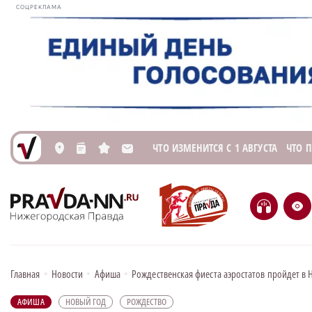
СОЦРЕКЛАМА
ЧТО ИЗМЕНИТСЯ С 1 АВГУСТА
ЧТО 
L
n
s
M
H
e
Главная
•
Новости
•
Афиша
•
Рождественская фиеста аэростатов пройдет в
АФИША
НОВЫЙ ГОД
РОЖДЕСТВО