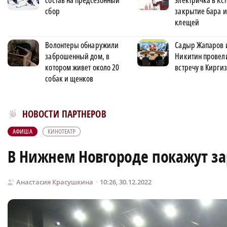
состав на предсезонный
электричка в Кст
сбор
закрытие бара и
клещей
Волонтеры обнаружили
Садыр Жапаров 
заброшенный дом, в
Никитин провел
котором живет около 20
встречу в Кирги
собак и щенков
Новости МирТесен
НОВОСТИ ПАРТНЕРОВ
АФИША
КИНОТЕАТР
В Нижнем Новгороде покажут за
Анастасия Красушкина
10:26, 30.12.2022