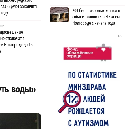
ий нижегородского
 планируют закончить
204 беспризорных кошки и
 году
собаки отловили в Нижнем
Новгороде с начала года
ое
адиовещание
чно отключат в
м Новгороде до 16
а
уть воды»