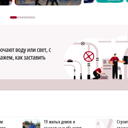
ом:
19 жилых домов и
Строи