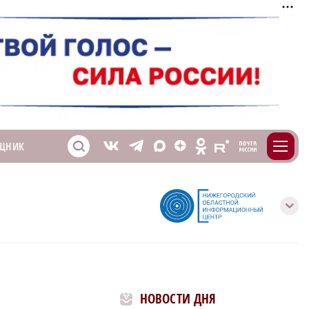
m
T
O
ЩНИК
Z
X
E
S
V
с
НОВОСТИ ДНЯ