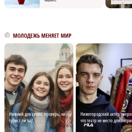
лишнего
МОЛОДЕЖЬ МЕНЯЕТ МИР
Нижний для своих: проверь, не
Нижегородский актёр увере
турист ли ты?
что театр не место для интри