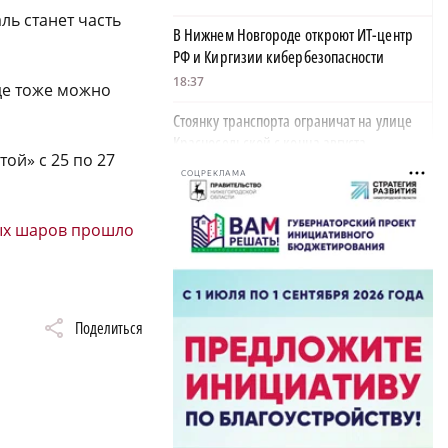
ль станет часть
В Нижнем Новгороде откроют ИТ-центр
РФ и Киргизии кибербезопасности
18:37
где тоже можно
Стоянку транспорта ограничат на улице
Красносельской с конца августа
ой» с 25 по 27
18:37
СОЦРЕКЛАМА
Волонтеры обнаружили заброшенный
дом, в котором живет около 20 собак и
ых шаров прошло
щенков
×
18:02
В Нижегородской области наградили
Поделиться
более 40 организаций к Дню строителя
17:57
Садыр Жапаров и Глеб Никитин провели
рабочую встречу в Киргизии
17:38