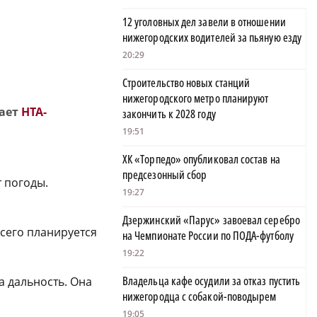
12 уголовных дел завели в отношении
нижегородских водителей за пьяную езду
20:29
Строительство новых станций
нижегородского метро планируют
щает
НТА-
закончить к 2028 году
19:51
ХК «Торпедо» опубликовал состав на
предсезонный сбор
т погоды.
19:27
Дзержинский «Парус» завоевал серебро
сего планируется
на Чемпионате России по ПОДА-футболу
19:22
Владельца кафе осудили за отказ пустить
а дальность. Она
нижегородца с собакой-поводырем
19:05