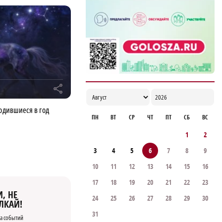
r
родившиеся в год
ПН
ВТ
СР
ЧТ
ПТ
СБ
ВС
1
2
3
4
5
6
7
8
9
10
11
12
13
14
15
16
17
18
19
20
21
22
23
, НЕ
24
25
26
27
28
29
30
ЛКАЙ!
31
а событий