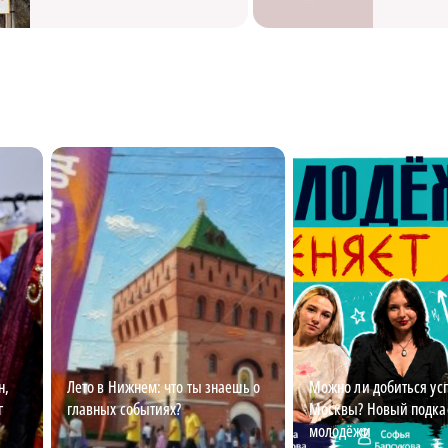
н,
Лето в Нижнем: что ты знаешь о
Можно ли добиться усп
г
главных событиях?
Москвы? Новый подкас
молодёжи