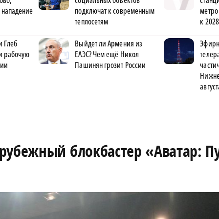
ово,
социальных объектов
станц
 нападение
подключат к современным
метро
теплосетям
к 2028
и Глеб
Выйдет ли Армения из
Эфирн
и рабочую
ЕАЭС? Чем ещё Никол
телер
зии
Пашинян грозит России
части
Нижне
август
рубежный блокбастер «Аватар: П