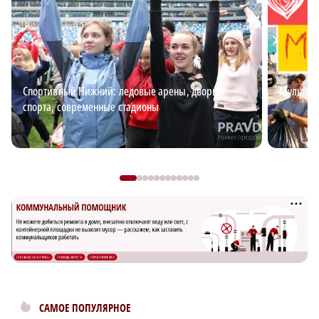
Спортивный Нижний: ледовые арены, дворцы
Мультим
спорта, современные стадионы
САМОЕ ПОПУЛЯРНОЕ