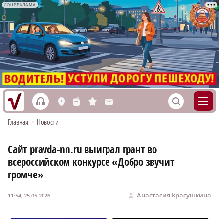
СОЦРЕКЛАМА
h
S
L
n
s
M
Главная
•
Новости
Сайт pravda-nn.ru выиграл грант во
всероссийском конкурсе «Добро звучит
громче»
Анастасия Красушкина
11:54, 25.05.2026