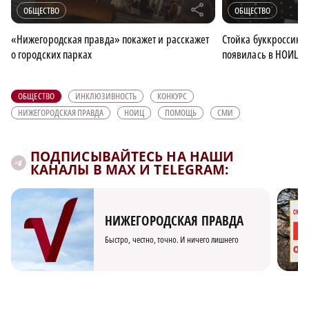
r
ОБЩЕСТВО
ОБЩЕСТВО
«Нижегородская правда» покажет и расскажет
Стойка буккроссинг
о городских парках
появилась в НОИЦ
ОБЩЕСТВО
ИНКЛЮЗИВНОСТЬ
КОНКУРС
НИЖЕГОРОДСКАЯ ПРАВДА
НОИЦ
ПОМОЩЬ
СМИ
ПОДПИСЫВАЙТЕСЬ НА НАШИ
КАНАЛЫ В MAX И TELEGRAM:
НИЖЕГОРОДСКАЯ ПРАВДА
Быстро, честно, точно. И ничего лишнего