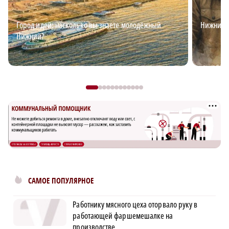
Город идей: насколько вы знаете молодёжный
Нижний д
Нижний?
САМОЕ ПОПУЛЯРНОЕ
Работнику мясного цеха оторвало руку в
работающей фаршемешалке на
производстве