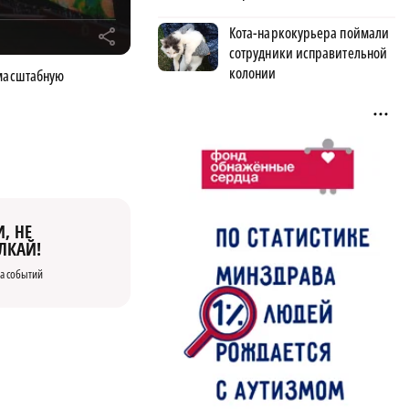
Кота-наркокурьера поймали
r
сотрудники исправительной
колонии
 масштабную
, НЕ
ЛКАЙ!
а событий