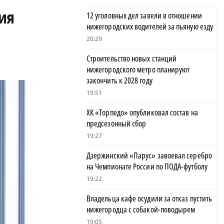
ия
12 уголовных дел завели в отношении
нижегородских водителей за пьяную езду
20:29
Строительство новых станций
нижегородского метро планируют
закончить к 2028 году
19:51
ХК «Торпедо» опубликовал состав на
предсезонный сбор
19:27
Дзержинский «Парус» завоевал серебро
на Чемпионате России по ПОДА-футболу
19:22
Владельца кафе осудили за отказ пустить
нижегородца с собакой-поводырем
19:05