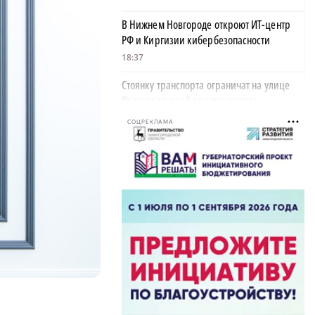
В Нижнем Новгороде откроют ИТ-центр
РФ и Киргизии кибербезопасности
18:37
Стоянку транспорта ограничат на улице
Красносельской с конца августа
18:37
СОЦРЕКЛАМА
Волонтеры обнаружили заброшенный
дом, в котором живет около 20 собак и
щенков
18:02
В Нижегородской области наградили
более 40 организаций к Дню строителя
17:57
Садыр Жапаров и Глеб Никитин провели
рабочую встречу в Киргизии
17:38