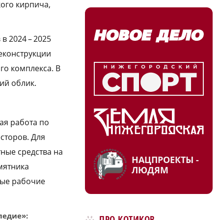
ого кирпича,
в 2024 – 2025
реконструкции
о комплекса. В
ий облик.
ая работа по
сторов. Для
ные средства на
НАЦПРОЕКТЫ -
мятника
ЛЮДЯМ
вые рабочие
ледие»:
ПРО КОТИКОВ