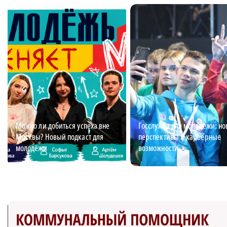
Можно ли добиться успеха вне
Госслужба для молодежи: н
Москвы? Новый подкаст для
перспективы и карьерные
молодёжи
возможности