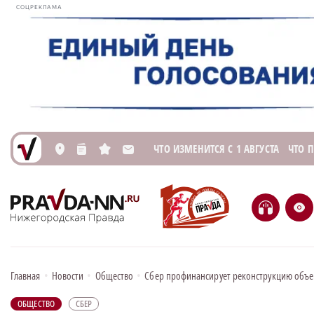
СОЦРЕКЛАМА
ЧТО ИЗМЕНИТСЯ С 1 АВГУСТА
ЧТО 
L
n
s
M
H
e
Главная
•
Новости
•
Общество
•
Сбер профинансирует реконструкцию объе
ОБЩЕСТВО
СБЕР