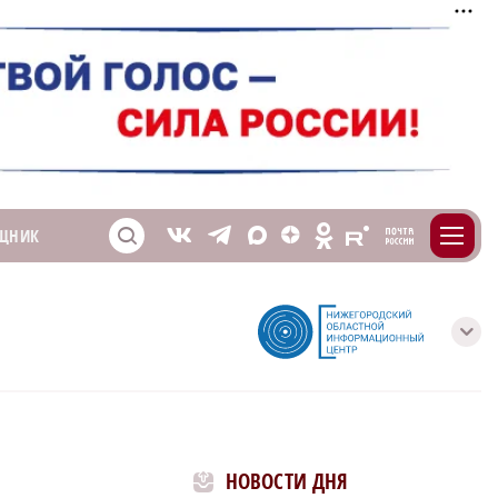
m
T
O
ЩНИК
Z
X
E
S
V
с
НОВОСТИ ДНЯ