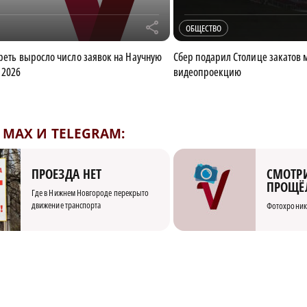
r
ОБЩЕСТВО
треть выросло число заявок на Научную
Сбер подарил Столице закатов
 2026
видеопроекцию
MAX И TELEGRAM:
СМОТРИ
ПРОЕЗДА НЕТ
ПРОЩЁ
Где в Нижнем Новгороде перекрыто
движение транспорта
Фотохроник