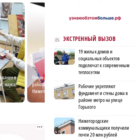
ЭКСТРЕННЫЙ ВЫЗОВ
19 жилых домов и
социальных объектов
подключат к современным
теплосетям
ование в
Поликлиника на колесах: как
Нижегородский с
и: наука,
работают «Поезда здоровья» в
Сайфулин победи
Рабочие укрепляют
Нижегородской области
театральном кон
фундамент и стены дома в
«Табуретка»
районе метро на улице
Горького
Нижегородские
коммунальщики получили
почти 20 млн рублей