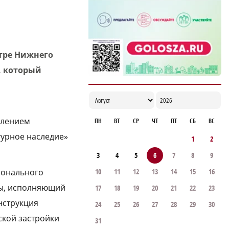
тре Нижнего
, который
елением
ПН
ВТ
СР
ЧТ
ПТ
СБ
ВС
турное наследие»
1
2
3
4
5
6
7
8
9
10
11
12
13
14
15
16
ионального
вы, исполняющий
17
18
19
20
21
22
23
нструкция
24
25
26
27
28
29
30
ской застройки
31