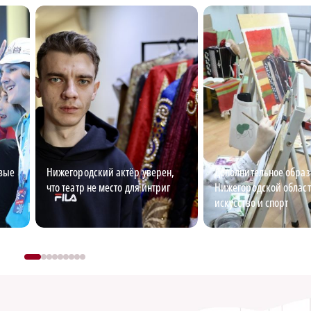
овые
Нижегородский актёр уверен,
Дополнительное образ
что театр не место для интриг
Нижегородской област
искусство и спорт