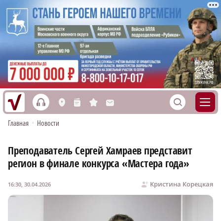
h
S
L
n
s
M
Главная
•
Новости
Преподаватель Сергей Хамраев представит
регион в финале конкурса «Мастера года»
Кристина Корецкая
16:30, 30.04.2026