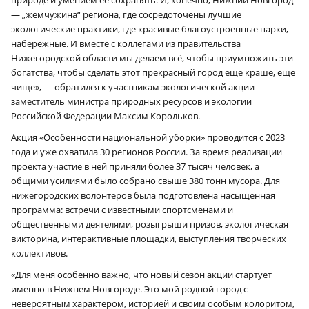
природе и умением ее сохранять. И, конечно, Нижний Новгород
— „жемчужина“ региона, где сосредоточены лучшие
экологические практики, где красивые благоустроенные парки,
набережные. И вместе с коллегами из правительства
Нижегородской области мы делаем всё, чтобы приумножить эти
богатства, чтобы сделать этот прекрасный город еще краше, еще
чище», — обратился к участникам экологической акции
заместитель министра природных ресурсов и экологии
Российской Федерации Максим Корольков.
Акция «Особенности национальной уборки» проводится с 2023
года и уже охватила 30 регионов России. За время реализации
проекта участие в ней приняли более 37 тысяч человек, а
общими усилиями было собрано свыше 380 тонн мусора. Для
нижегородских волонтеров была подготовлена насыщенная
программа: встречи с известными спортсменами и
общественными деятелями, розыгрыши призов, экологическая
викторина, интерактивные площадки, выступления творческих
коллективов.
«Для меня особенно важно, что новый сезон акции стартует
именно в Нижнем Новгороде. Это мой родной город с
невероятным характером, историей и своим особым колоритом,