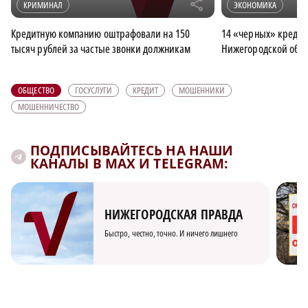
r
КРИМИНАЛ
ЭКОНОМИКА
Кредитную компанию оштрафовали на 150
14 «черных» кредит
тысяч рублей за частые звонки должникам
Нижегородской обла
ОБЩЕСТВО
ГОСУСЛУГИ
КРЕДИТ
МОШЕННИКИ
МОШЕННИЧЕСТВО
ПОДПИСЫВАЙТЕСЬ НА НАШИ
КАНАЛЫ В MAX И TELEGRAM:
НИЖЕГОРОДСКАЯ ПРАВДА
Быстро, честно, точно. И ничего лишнего