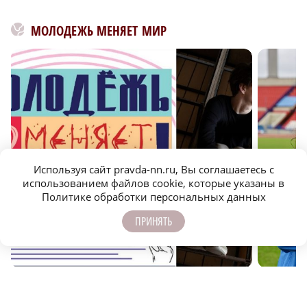
МОЛОДЕЖЬ МЕНЯЕТ МИР
Используя сайт pravda-nn.ru, Вы соглашаетесь с
использованием файлов cookie, которые указаны в
Политике обработки персональных данных
Нижегородский студент Ахмед Сайфулин победил в
Нижегоро
ПРИНЯТЬ
театральном конкурсе «Табуретка»
междуна