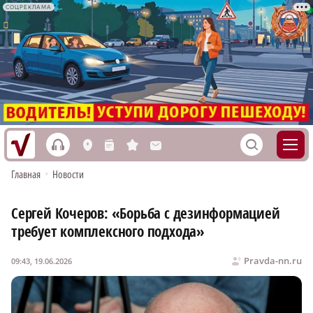
СОЦРЕКЛАМА
h
S
L
n
s
M
Главная
•
Новости
Сергей Кочеров: «Борьба с дезинформацией
требует комплексного подхода»
Pravda-nn.ru
09:43, 19.06.2026