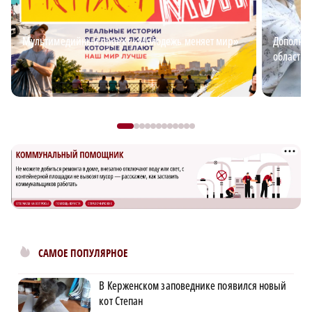
Мультимедийный проект «Молодежь меняет мир»
Дополнит
области: 
САМОЕ ПОПУЛЯРНОЕ
В Керженском заповеднике появился новый
кот Степан