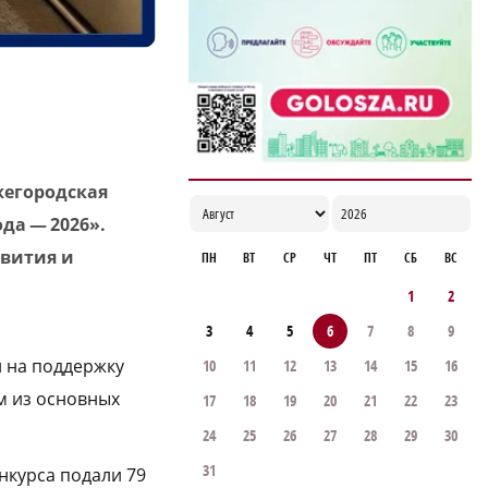
16:36
жегородская
да — 2026».
звития и
ПН
ВТ
СР
ЧТ
ПТ
СБ
ВС
1
2
3
4
5
6
7
8
9
н на поддержку
10
11
12
13
14
15
16
им из основных
17
18
19
20
21
22
23
24
25
26
27
28
29
30
31
онкурса подали 79