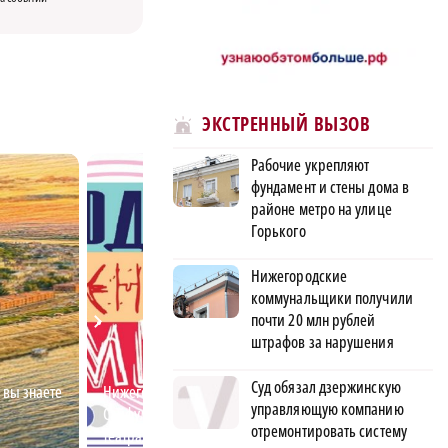
ЭКСТРЕННЫЙ ВЫЗОВ
Рабочие укрепляют
фундамент и стены дома в
районе метро на улице
Горького
Нижегородские
коммунальщики получили
почти 20 млн рублей
штрафов за нарушения
Суд обязал дзержинскую
 вы знаете
Нижегородский студент Ахмед
Спортивный Ниж
управляющую компанию
Сайфулин победил в
арены, дворцы с
отремонтировать систему
театральном конкурсе
современные ст