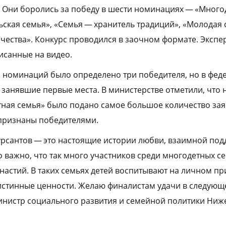
 Они боролись за победу в шести номинациях — «Много
ьская семья», «Семья — хранитель традиций», «Молодая 
чества». Конкурс проводился в заочном формате. Эксп
исанные на видео.
з номинаций было определено три победителя, но в фед
занявшие первые места. В министерстве отметили, что н
ая семья» было подано самое большое количество заяв
 признаны победителями.
рсантов — это настоящие истории любви, взаимной под
о важно, что так много участников среди многодетных с
астий. В таких семьях детей воспитывают на личном п
истинные ценности. Желаю финалистам удачи в следующ
министр социального развития и семейной политики Ни