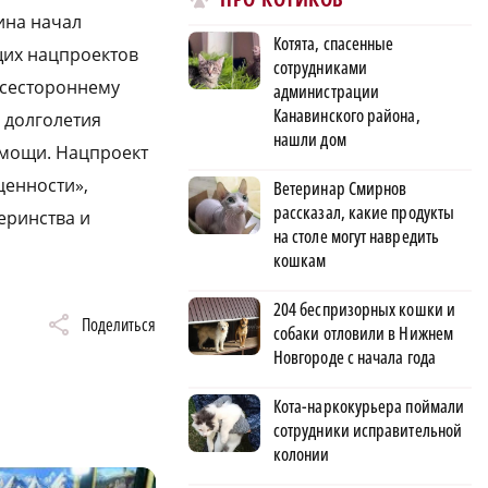
ина начал
Котята, спасенные
щих нацпроектов
сотрудниками
всестороннему
администрации
Канавинского района,
 долголетия
нашли дом
омощи. Нацпроект
ценности»,
Ветеринар Смирнов
рассказал, какие продукты
еринства и
на столе могут навредить
кошкам
204 беспризорных кошки и
Поделиться
собаки отловили в Нижнем
Новгороде с начала года
Кота-наркокурьера поймали
сотрудники исправительной
колонии