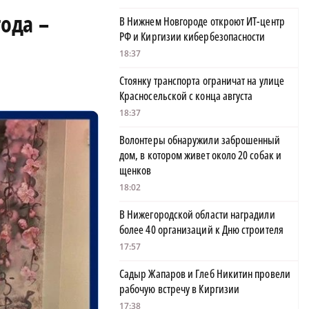
ода –
В Нижнем Новгороде откроют ИТ-центр
РФ и Киргизии кибербезопасности
18:37
Стоянку транспорта ограничат на улице
Красносельской с конца августа
18:37
Волонтеры обнаружили заброшенный
дом, в котором живет около 20 собак и
щенков
18:02
В Нижегородской области наградили
более 40 организаций к Дню строителя
17:57
Садыр Жапаров и Глеб Никитин провели
рабочую встречу в Киргизии
17:38