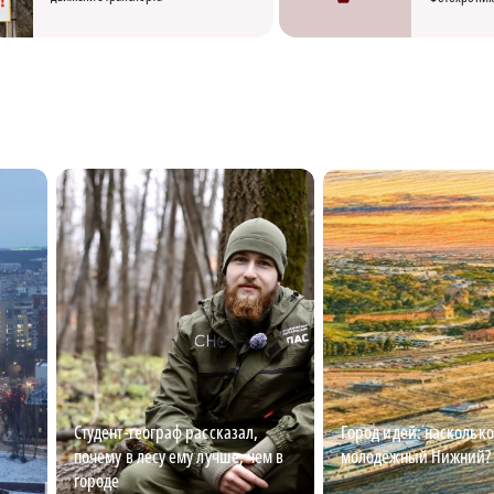
Студент-географ рассказал,
Город идей: насколько
почему в лесу ему лучше, чем в
молодёжный Нижний?
городе