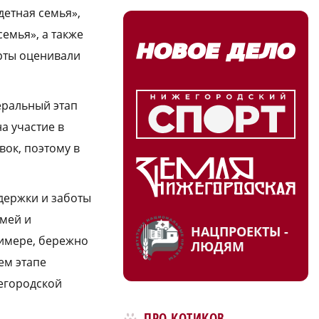
детная семья»,
семья», а также
ерты оценивали
еральный этап
а участие в
ок, поэтому в
держки и заботы
емей и
НАЦПРОЕКТЫ -
римере, бережно
ЛЮДЯМ
ем этапе
жегородской
ПРО КОТИКОВ