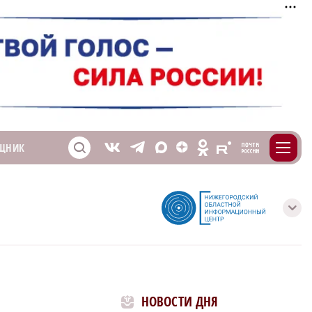
m
T
O
ЩНИК
Z
X
E
S
V
с
НОВОСТИ ДНЯ