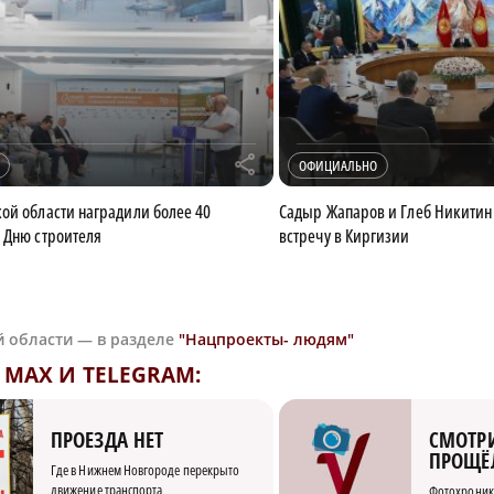
r
ОФИЦИАЛЬНО
ой области наградили более 40
Садыр Жапаров и Глеб Никитин
 Дню строителя
встречу в Киргизии
й области — в разделе
"Нацпроекты- людям"
MAX И TELEGRAM:
СМОТРИ
ПРОЕЗДА НЕТ
ПРОЩЁ
Где в Нижнем Новгороде перекрыто
движение транспорта
Фотохроник