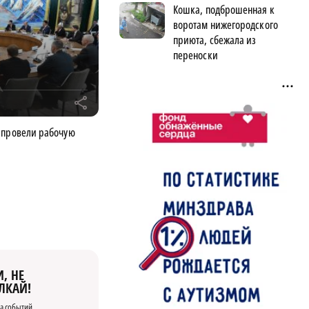
Кошка, подброшенная к
воротам нижегородского
приюта, сбежала из
переноски
r
 провели рабочую
, НЕ
ЛКАЙ!
а событий