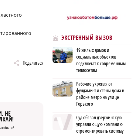
бластного
нтированного
ЭКСТРЕННЫЙ ВЫЗОВ
19 жилых домов и
социальных объектов
Поделиться
подключат к современным
теплосетям
Рабочие укрепляют
фундамент и стены дома в
районе метро на улице
Горького
, НЕ
Суд обязал дзержинскую
ЛКАЙ!
управляющую компанию
а событий
отремонтировать систему