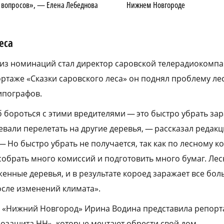
 вопросов», — Елена Лебеднова
Нижнем Новгороде
еса
 из номинаций стал директор саровской телерадиокомп
ортаже «Сказки саровского леса» он поднял проблему ле
ипографов.
 бороться с этими вредителями — это быстро убрать за
вали перелетать на другие деревья, — рассказал редакц
— Но быстро убрать не получается, так как по лесному к
 собрать много комиссий и подготовить много бумаг. Лес
женные деревья, и в результате короед заражает все бо
сле изменений климата».
 «Нижний Новгород» Ирина Водина представила репорт
оозащита НН», которые мечтают обрести свой дом.