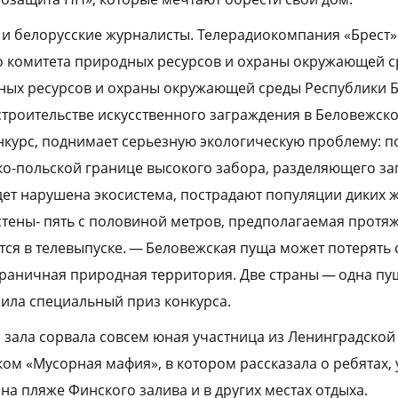
 и белорусские журналисты. Телерадиокомпания «Брест» 
о комитета природных ресурсов и охраны окружающей 
ных ресурсов и охраны окружающей среды Республики 
строительстве искусственного заграждения в Беловежско
нкурс, поднимает серьезную экологическую проблему: п
о-польской границе высокого забора, разделяющего за
ет нарушена экосистема, пострадают популяции диких ж
 стены- пять с половиной метров, предполагаемая протяж
тся в телевыпуске. — Беловежская пуща может потерять
граничная природная территория. Две страны — одна пу
чила специальный приз конкурса.
зала сорвала совсем юная участница из Ленинградской
ком «Мусорная мафия», в котором рассказала о ребятах
на пляже Финского залива и в других местах отдыха.