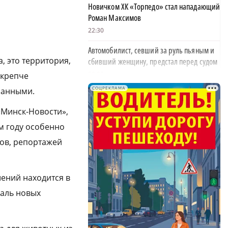
Новичком ХК «Торпедо» стал нападающий
Роман Максимов
22:30
Автомобилист, севший за руль пьяным и
, это территория,
сбивший женщину, предстал перед судом
20:02
 крепче
шанными.
СОЦРЕКЛАМА
Детенышу зебры из зоопарка «Лимпопо»
выбрали имя
«Минск-Новости»,
19:22
м году особенно
Неизвестный напал с домогательствами
ов, репортажей
на нижегородку в Московском районе
18:10
шений находится в
Форум для матерей и жён погибших
валь новых
бойцов СВО прошёл в Павловском округе
18:01