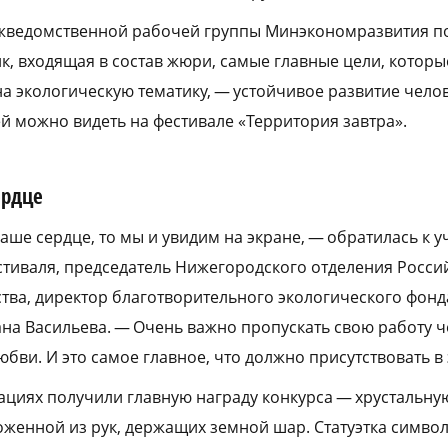
ежведомственной рабочей группы Минэкономразвития п
к, входящая в состав жюри, самые главные цели, которы
а экологическую тематику, — устойчивое развитие челов
й можно видеть на фестивале «Территория завтра».
ердце
аше сердце, то мы и увидим на экране, — обратилась к 
стиваля, председатель Нижегородского отделения Росси
тва, директор благотворительного экологического фонд
на Васильева. — Очень важно пропускать свою работу ч
бви. И это самое главное, что должно присутствовать в
циях получили главную награду конкурса — хрустальную 
оженной из рук, держащих земной шар. Статуэтка символ