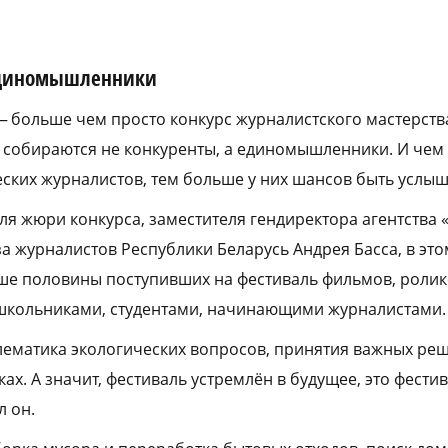
 единомышленники
— больше чем просто конкурс журналистского мастерства
м собираются не конкуренты, а единомышленники. И чем
ских журналистов, тем больше у них шансов быть услы
ля жюри конкурса, заместителя гендиректора агентства 
а журналистов Республики Беларусь Андрея Басса, в это
ше половины поступивших на фестиваль фильмов, ролик
школьниками, студентами, начинающими журналистами.
блематика экологических вопросов, принятия важных ре
х. А значит, фестиваль устремлён в будущее, это фести
л он.