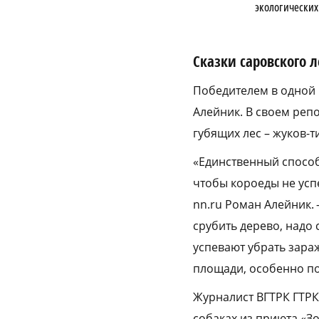
экологических
Сказки саровского л
Победителем в одной
Алейник. В своем реп
губящих лес – жуков-т
«Единственный способ
чтобы короеды не успе
nn.ru Роман Алейник. 
срубить дерево, надо
успевают убрать зара
площади, особенно по
Журналист ВГТРК ГТРК
собаках из приюта «З