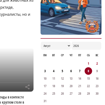
а для животных из
рктиде,
урналисты, но и
ПН
ВТ
СР
ЧТ
ПТ
СБ
ВС
1
2
3
4
5
6
7
8
9
10
11
12
13
14
15
16
17
18
19
20
21
22
23
r
24
25
26
27
28
29
30
енды в контексте
31
а круглом столе в