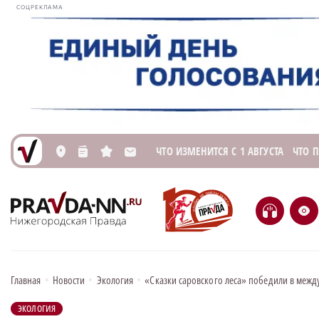
СОЦРЕКЛАМА
ЧТО ИЗМЕНИТСЯ С 1 АВГУСТА
ЧТО 
L
n
s
M
H
e
Главная
•
Новости
•
Экология
•
«Сказки саровского леса» победили в меж
ЭКОЛОГИЯ