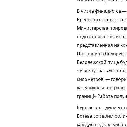
В числе финалистов —
Брестского областног
Министерства природ
подготовила сюжет о 
представленная на ко
Польшей на белорусск
Беловежской пуще буд
числе зубра. «Высота
километров, — говори
как уникальная транс
границ!» Работа полу
Бурные аплодисменты 
Ботева со своим роли
каждую неделю мусор 