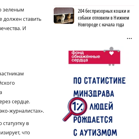
о зеленым
204 беспризорных кошки и
собаки отловили в Нижнем
е должен ставить
Новгороде с начала года
ечества. И
участникам
йского
а
ерез сердце.
 эко-журналистах».
статуэтку в
изирует, что