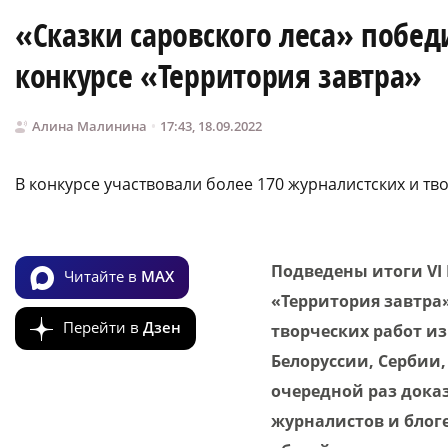
«Сказки саровского леса» побе
конкурсе «Территория завтра»
Алина Малинина
17:43, 18.09.2022
В конкурсе участвовали более 170 журналистских и тв
Подведены итоги VI
Читайте в
MAX
«Территория завтра»
Перейти в
Дзен
творческих работ из
Белоруссии, Сербии
очередной раз доказ
журналистов и блог