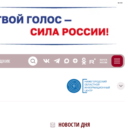
m
T
O
ЩНИК
Z
X
E
S
V
с
НОВОСТИ ДНЯ