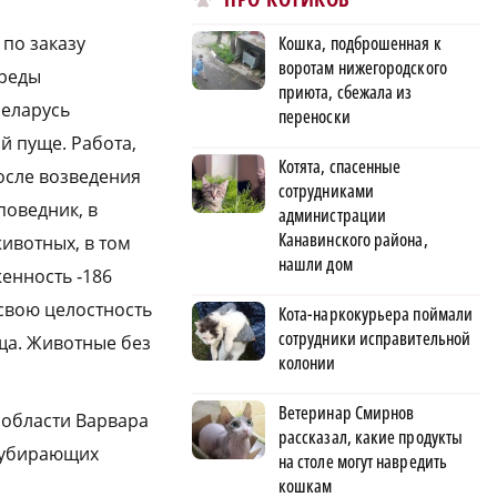
по заказу
Кошка, подброшенная к
воротам нижегородского
среды
приюта, сбежала из
Беларусь
переноски
й пуще. Работа,
Котята, спасенные
осле возведения
сотрудниками
поведник, в
администрации
Канавинского района,
ивотных, в том
нашли дом
енность ‑186
 свою целостность
Кота-наркокурьера поймали
сотрудники исправительной
ща. Животные без
колонии
Ветеринар Смирнов
 области Варвара
рассказал, какие продукты
, убирающих
на столе могут навредить
кошкам