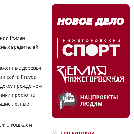
ании Роман
сных вредителей,
раженные деревья,
ии сайта Pravda-
одексу прежде чем
ники просто не
НАЦПРОЕКТЫ -
ЛЮДЯМ
льшие лесные
аж о кошках и
ПРО КОТИКОВ