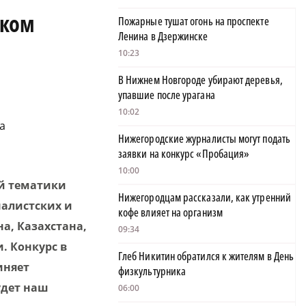
ском
Пожарные тушат огонь на проспекте
Ленина в Дзержинске
10:23
В Нижнем Новгороде убирают деревья,
упавшие после урагана
10:02
а
Нижегородские журналисты могут подать
заявки на конкурс «Пробация»
10:00
ой тематики
Нижегородцам рассказали, как утренний
налистских и
кофе влияет на организм
на, Казахстана,
09:34
. Конкурс в
Глеб Никитин обратился к жителям в День
иняет
физкультурника
удет наш
06:00