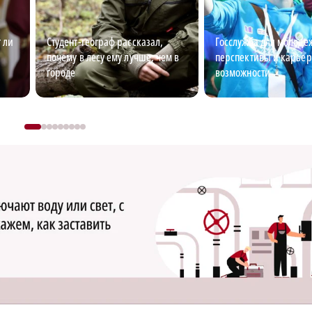
 ли
Студент-географ рассказал,
Госслужба для молоде
почему в лесу ему лучше, чем в
перспективы и карье
городе
возможности