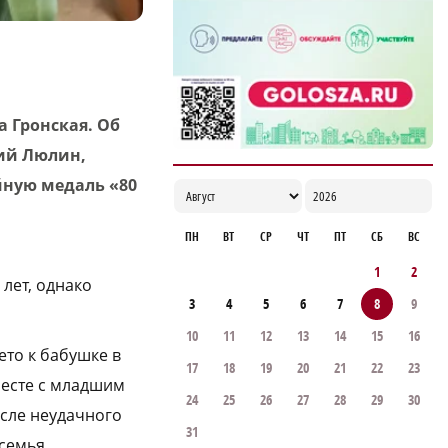
 Гронская. Об
ий Люлин,
йную медаль «80
ПН
ВТ
СР
ЧТ
ПТ
СБ
ВС
1
2
 лет, однако
3
4
5
6
7
8
9
10
11
12
13
14
15
16
ето к бабушке в
17
18
19
20
21
22
23
месте с младшим
24
25
26
27
28
29
30
осле неудачного
31
 семья