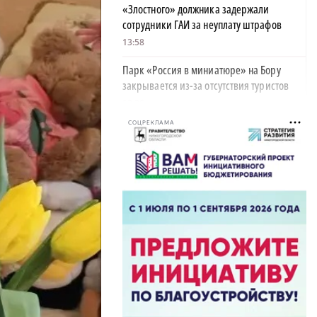
«Злостного» должника задержали
сотрудники ГАИ за неуплату штрафов
13:58
Парк «Россия в миниатюре» на Бору
закрывается из-за отсутствия туристов
13:26
СОЦРЕКЛАМА
Найти своего человека: как помогают
питомцам в центре «Планета кошек»
13:00
У нижегородских абитуриентов стали
×
популярны инженерные направления
12:48
Как помощь людям стала главным делом
жизни для нижегородской студентки
12:47