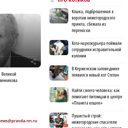
Кошка, подброшенная к
воротам нижегородского
приюта, сбежала из
переноски
Кота-наркокурьера поймали
сотрудники исправительной
колонии
r
В Керженском заповеднике
а Великой
появился новый кот Степан
чинникова
Найти своего человека: как
помогают питомцам в центре
«Планета кошек»
Пушистый строй:
news@pravda-nn.ru
нижегородские спасатели