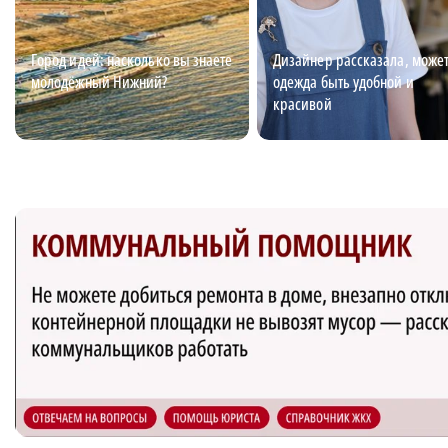
Город идей: насколько вы знаете
Дизайнер рассказала, может
молодёжный Нижний?
одежда быть удобной и
красивой