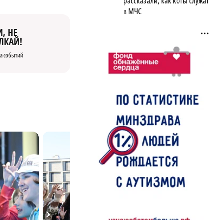
рассказали, как коты служат
в МЧС
, НЕ
ЛКАЙ!
а событий