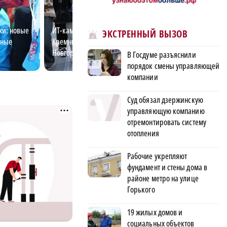
жи: новые
ИТ-кампус «Неймарк»: новая
Нижегородский а
ЭКСТРЕННЫЙ ВЫЗОВ
рные
Кремниевая долина в Нижнем
что театр не мес
Новгороде
В Госдуме разъяснили
порядок смены управляющей
компании
Суд обязал дзержинскую
управляющую компанию
отремонтировать систему
отопления
Рабочие укрепляют
фундамент и стены дома в
районе метро на улице
Горького
19 жилых домов и
социальных объектов