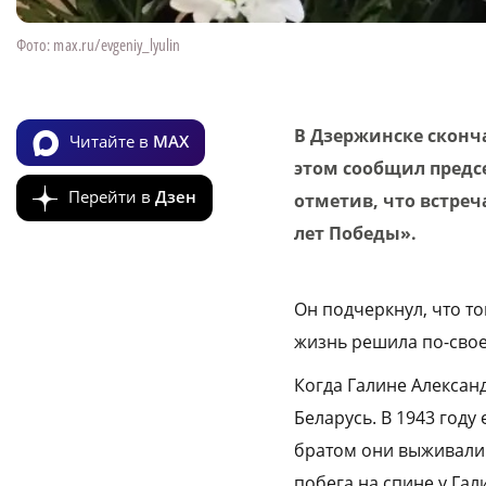
Фото: max.ru/evgeniy_lyulin
В Дзержинске сконч
Читайте в
MAX
этом сообщил предс
Перейти в
Дзен
отметив, что встреч
лет Победы».
Он подчеркнул, что то
жизнь решила по-свое
Когда Галине Александ
Беларусь. В 1943 году
братом они выживали 
побега на спине у Гал