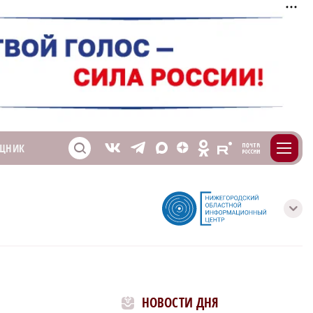
m
T
O
ЩНИК
Z
X
E
S
V
с
НОВОСТИ ДНЯ