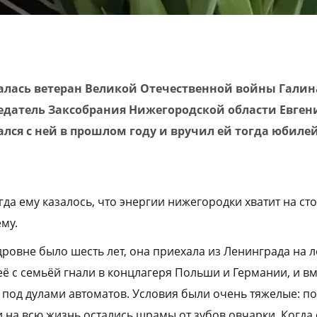
алась ветеран Великой Отечественной войны Галина
едатель Заксобрания Нижегородской области Евген
ался с ней в прошлом году и вручил ей тогда юбиле
гда ему казалось, что энергии нижегородки хватит на сто
му.
ровне было шесть лет, она приехала из Ленинграда на л
 её с семьёй гнали в концлагеря Польши и Германии, и в
под дулами автоматов. Условия были очень тяжелые: п
и на всю жизнь остались шрамы от зубов овчарки. Когда