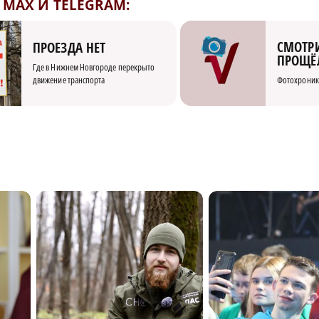
MAX И TELEGRAM:
СМОТРИ
ПРОЕЗДА НЕТ
ПРОЩЁ
Где в Нижнем Новгороде перекрыто
движение транспорта
Фотохроник