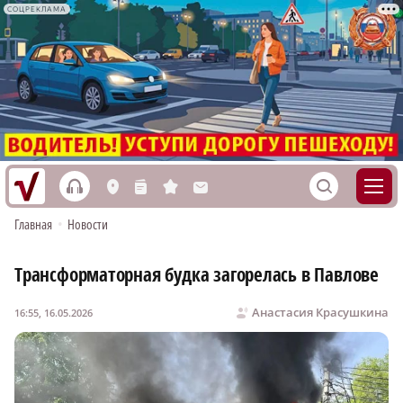
СОЦРЕКЛАМА
h
S
L
n
s
M
Главная
•
Новости
Трансформаторная будка загорелась в Павлове
Анастасия Красушкина
16:55, 16.05.2026