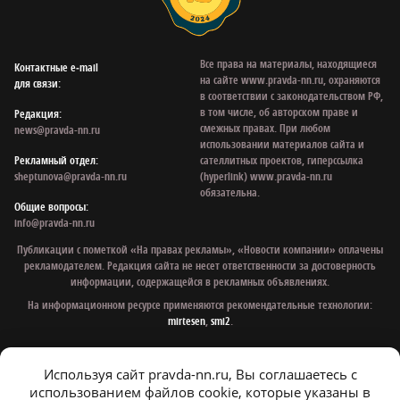
Все права на материалы, находящиеся
Контактные e‑mail
на сайте www.pravda-nn.ru, охраняются
для связи:
в соответствии с законодательством РФ,
в том числе, об авторском праве и
Редакция:
смежных правах. При любом
news@pravda-nn.ru
использовании материалов сайта и
Рекламный отдел:
сателлитных проектов, гиперссылка
sheptunova@pravda-nn.ru
(hyperlink) www.pravda-nn.ru
обязательна.
Общие вопросы:
info@pravda-nn.ru
Публикации с пометкой «На правах рекламы», «Новости компании» оплачены
рекламодателем. Редакция сайта не несет ответственности за достоверность
информации, содержащейся в рекламных объявлениях.
На информационном ресурсе применяются рекомендательные технологии:
mirtesen
,
smi2
.
Используя сайт pravda-nn.ru, Вы соглашаетесь с
© 1997 - 2026 Газета «Нижегородская правда»
использованием файлов cookie, которые указаны в