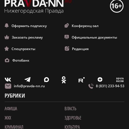
Оформить подписку
Конференц-зал
Заказать рекламу
Официальные документы
Спецпроекты
Редакция
Фотобанк
m
T
O
Z
X
E
V
info@pravda-nn.ru
8 (831) 233-94-53
РУБРИКИ
АФИША
ВЛАСТЬ
ЖКХ
ЗДОРОВЬЕ
КРИМИНАЛ
КУЛЬТУРА