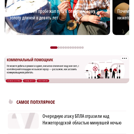
Андрей Вдовин пробежал путь к олимпийскому
Почему з
золоту длиной в девять лет
нижегор
САМОЕ ПОПУЛЯРНОЕ
Очередную атаку БПЛА отразили над
Нижегородской областью минувшей ночью