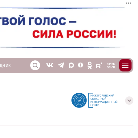
m
T
O
ЩНИК
Z
X
E
S
V
с