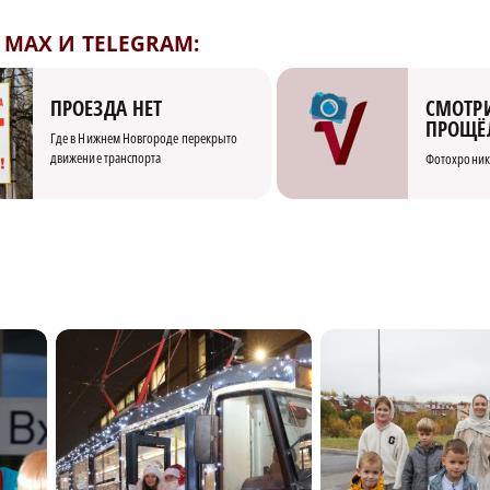
MAX И TELEGRAM:
СМОТРИ
ПРОЕЗДА НЕТ
ПРОЩЁ
Где в Нижнем Новгороде перекрыто
движение транспорта
Фотохроник