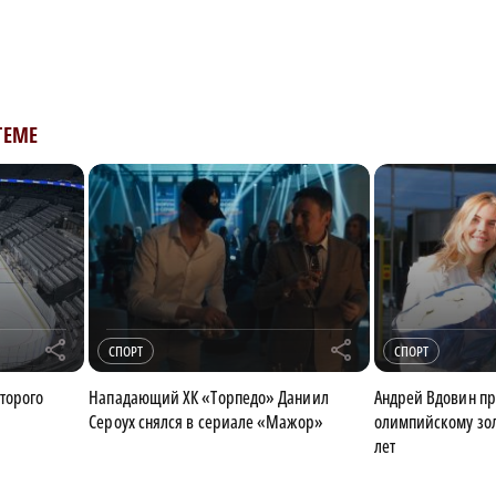
ТЕМЕ
r
r
СПОРТ
СПОРТ
торого
Нападающий ХК «Торпедо» Даниил
Андрей Вдовин пр
Сероух снялся в сериале «Мажор»
олимпийскому зол
лет