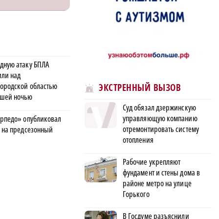
дную атаку БПЛА
или над
ородской областью
ЭКСТРЕННЫЙ ВЫЗОВ
шей ночью
Суд обязал дзержинскую
управляющую компанию
орпедо» опубликовал
отремонтировать систему
в на предсезонный
отопления
Рабочие укрепляют
фундамент и стены дома в
районе метро на улице
Горького
В Госдуме разъяснили