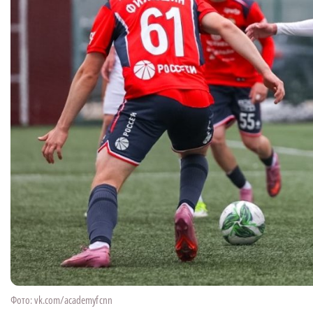
Фото: vk.com/academyfcnn