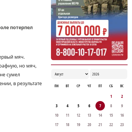
Нижегородской области, где можно
купаться
14:20
оле потерпел
первый мяч.
рафную, но мяч,
не сумел
ении, в результате
ПН
ВТ
СР
ЧТ
ПТ
СБ
ВС
1
2
3
4
5
6
7
8
9
10
11
12
13
14
15
16
17
18
19
20
21
22
23