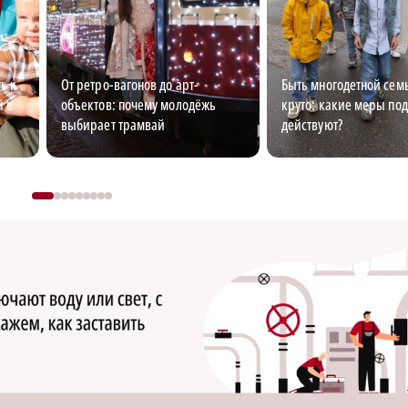
ь к
От ретро-вагонов до арт-
Быть многодетной семь
й в
объектов: почему молодёжь
круто: какие меры по
выбирает трамвай
действуют?