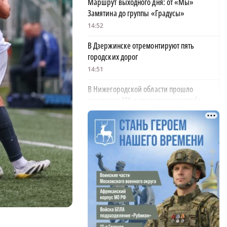
Маршрут выходного дня: от «Мы»
Замятина до группы «Градусы»
14:52
В Дзержинске отремонтируют пять
городских дорог
14:51
В Нижегородской области прошло
заседание АТК и оперативного штаба
14:49
Хохломская роспись открыла бренд-туры
проекта «Новый национальный бренд»
14:46
ВТБ: объем выдачи ипотеки в России
вырос на 38%
14:26
Роспотребнадзор назвал водоемы