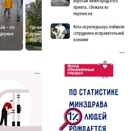
воротам нижегородского
приюта, сбежала из
переноски
Кота-наркокурьера поймали
ёй – это
Где жить молодым: как
Госслужба для м
сотрудники исправительной
ддержки
арендный рынок Нижнего
перспективы и 
колонии
Новгорода помогает строить
возможности
карьеру