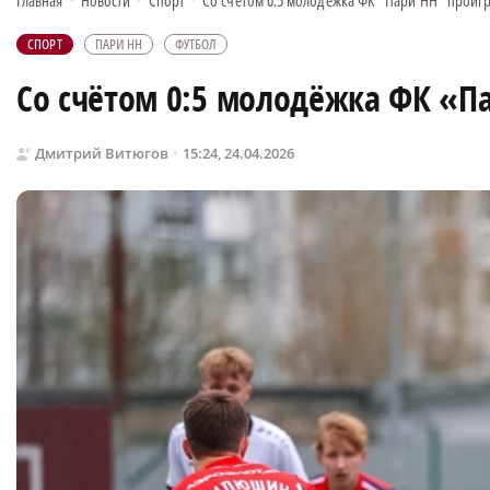
Главная
•
Новости
•
Спорт
•
Со счётом 0:5 молодёжка ФК "Пари НН" проиг
СПОРТ
ПАРИ НН
ФУТБОЛ
Со счётом 0:5 молодёжка ФК «П
Дмитрий Витюгов
15:24, 24.04.2026