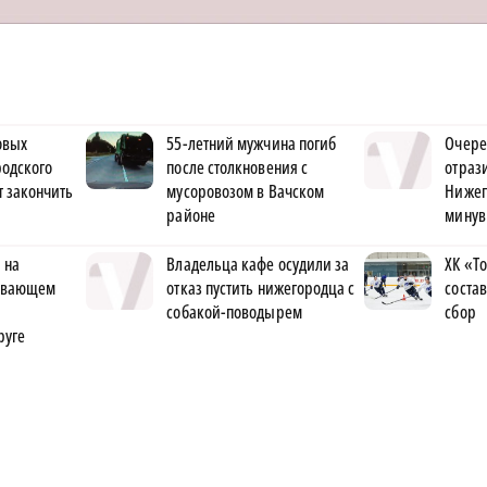
овых
55-летний мужчина погиб
Очере
родского
после столкновения с
отраз
 закончить
мусоровозом в Вачском
Нижег
районе
минув
 на
Владельца кафе осудили за
ХК «Т
ывающем
отказ пустить нижегородца с
соста
собакой-поводырем
сбор
руге