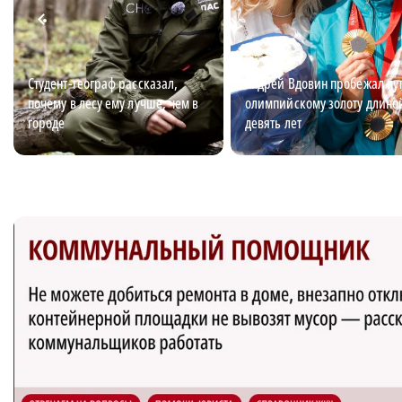
Студент-географ рассказал,
Андрей Вдовин пробежал пут
почему в лесу ему лучше, чем в
олимпийскому золоту длино
городе
девять лет