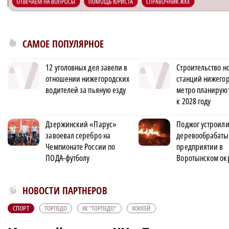
САМОЕ ПОПУЛЯРНОЕ
12 уголовных дел завели в
Строительство н
отношении нижегородских
станций нижего
водителей за пьяную езду
метро планируют
к 2028 году
Дзержинский «Парус»
Поджог устроили
завоевал серебро на
деревообрабат
Чемпионате России по
предприятии в
ПОДА-футболу
Воротынском ок
Новости МирТесен
НОВОСТИ ПАРТНЕРОВ
СПОРТ
ТОРПЕДО
ХК "ТОРПЕДО"
ХОККЕЙ