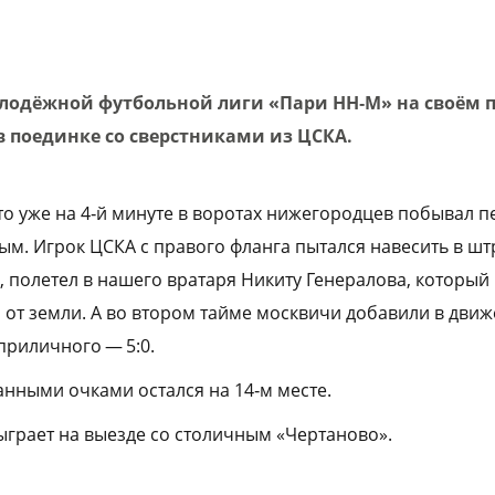
Молодёжной футбольной лиги «Пари НН‑М» на своём п
в поединке со сверстниками из ЦСКА.
что уже на 4‑й минуте в воротах нижегородцев побывал 
ым. Игрок ЦСКА с правого фланга пытался навесить в шт
 полетел в нашего вратаря Никиту Генералова, который 
 от земли. А во втором тайме москвичи добавили в движ
приличного — 5:0.
анными очками остался на 14‑м месте.
ыграет на выезде со столичным «Чертаново».