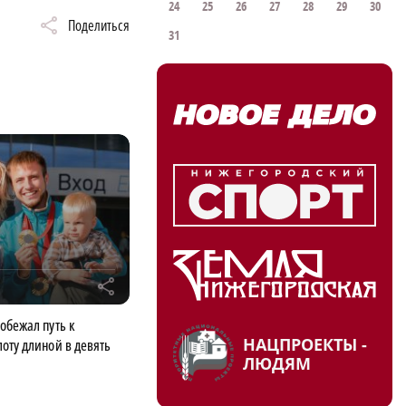
24
25
26
27
28
29
30
Поделиться
31
r
обежал путь к
НАЦПРОЕКТЫ -
оту длиной в девять
ЛЮДЯМ