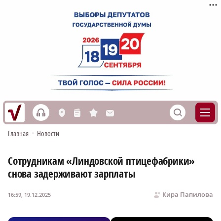
h
S
L
n
s
M
Главная
•
Новости
Сотрудникам «Линдовской птицефабрики»
снова задерживают зарплаты
Кира Папилова
16:59, 19.12.2025