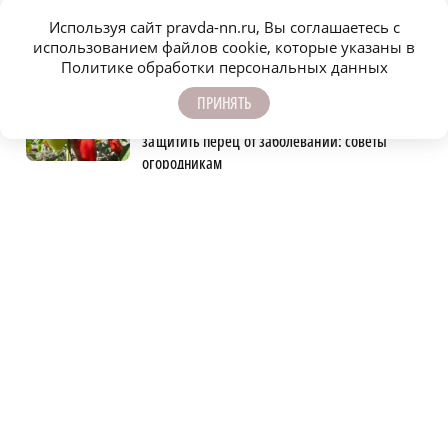
Используя сайт pravda-nn.ru, Вы соглашаетесь с
Детенышу зебры из зоопарка «Лимпопо»
использованием файлов cookie, которые указаны в
выбрали имя
Политике обработки персональных данных
ПРИНЯТЬ
Как в условиях повышенной влажности
защитить перец от заболеваний: советы
огородникам
Специальный концерт «Музыка балконов»
пройдет в Нижнем Новгороде 15 августа
Очередную атаку БПЛА отразили над
Нижегородской областью минувшей ночью
Опасное сливочное масло обнаружили в
Нижегородской области
Как древние строители поднимали камни