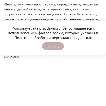
«Знаете, им хочется просто гонять, – продолжает руководитель
«Авангарда». – У нас в клубе четыре питбайка, на которых
подростки учатся ездить по специальной трассе. Но я заметил,
что как только родители покупают им собственные мотоциклы,
они перестают приходить в клуб. Потом начинаются переломы
Используя сайт pravda-nn.ru, Вы соглашаетесь с
рук, ног… Но учиться ездить правильно и безопасно они
использованием файлов cookie, которые указаны в
не хотят».
Политике обработки персональных данных
В «Авангарде» есть мальчишки со своими мотоциклами. В клубе
ПРИНЯТЬ
они свою технику и хранят. Катаются только на тренировках.
Однако, по словам Антона Погалёшкина, таких ответственных
всего двое.
Привлекает юных гонщиков то, что для езды на питбайках не
нужны водительские права и сама техника относительно
недорогая – от 20 тысяч рублей.
«Подростки и сами могут накопить такую сумму – деньги им
дарят взрослые, что-то они могут заработать. Но чаще питбайки
им покупают в подарок родители, – отмечает Антон Сергеевич. –
Чем они руководствуются, думают ли, какому риску подвергают
детей, я не знаю».