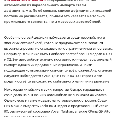
автомобили из параллельного импорта стали
дефицитными. По её словам, список дефицитных моделей
постоянно расширяется, причём это касается не только
премиального сегмента, но и массовых автомобилей.
Особенно острый дефицит наблюдается среди европейских и
японских автомобилей, которые продолжают пользоваться
высоким спросом, но сталкиваются с ограничениями в поставках.
Например, в линейке BMW наиболее востребованы модели X3, X1
и X2. Эти автомобили активно поставляются через параллельный
импорт, однако их предложение ограничено, и найти
подходящие комплектации становится всё сложнее. Аналогичная
ситуация наблюдается с Audi Q3 и Lexus RX 300: спрос на эти
модели остаётся высоким, но стабильного наличия на рынке нет.
Некоторые китайские марки, напротив, быстро наращивают
свою долю на рынке, и их автомобили не вызывают ажиотажа.
Однако есть и такие модели, на которые спрос огромен. Среди
них можно выделить Zeekr 8X и недавно представленный Zeekr
9X, семиместный кроссовер Voyah Taishan, а также XPeng G9, Aito
M9, Lynk&Co 900 и Nio ES8.