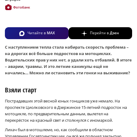
Фотобанк
Читайте в
MAX
Перейти в
Дзен
С наступлением тепла стала набирать скорость проблема –
на дорогах всё больше подростков на мотоциклах.
Водительских прав у них нет, а удали хоть отбавляй. В итоге
– аварии, травмы. И это летние каникулы ещё не
начались… Можно ли остановить эти гонки на выживание?
Взяли старт
Пострадавших этой весной юных гонщиков уже немало. На
проспекте Циолковского в Дзержинске 15-летний подросток на
мотоцикле, по предварительным данным, вылетел на
перекрёсток на красный свет и столкнулся с иномаркой.
Лихач был в мотошлеме, но, как сообщили в областном
Управлении Госавтоинспекции, он всё же получил закрытую