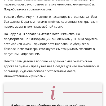
черепно-мозговую травму, а также многочисленные ушибы.
Потребовалась госпитализация.
Увезли в больницу и 16-летнего пассажира мотоцикла. Он был
без шлема. К врачам попал в тяжёлом состоянии, с открытыми
переломами, в том числе лобной кости.
На Бору в ДТП попала 14-летняя мотоциклистка. По
предварительной информации, виновником ДТП был водитель
автомобиля «Киа» – при повороте направо не убедился в
безопасности манёвра, столкнулся с мотоциклом, ехавшим в
попутном направлении.
Вместе с тем девочка вообще не должна была оказаться на
дороге за рулём – прав у неё нет. Поездка для неё закончилась в
больнице, куда она попала с сотрясением мозга,
множественными ушибами.
Ездить на питбайках по дорогам общего