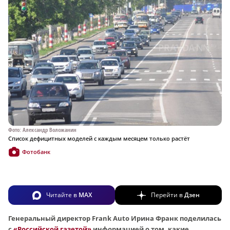
Фото: Александр Воложанин
Список дефицитных моделей с каждым месяцем только растёт
Фотобанк
Читайте в
MAX
Перейти в
Дзен
Генеральный директор Frank Auto Ирина Франк поделилась
с
«Российской газетой»
информацией о том, какие