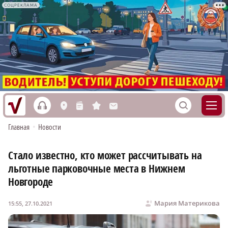
СОЦРЕКЛАМА
h
S
L
n
s
M
Главная
•
Новости
Стало известно, кто может рассчитывать на
льготные парковочные места в Нижнем
Новгороде
Мария Материкова
15:55, 27.10.2021