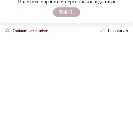
Политике обработки персональных данных
около Московского вокзала. В тестовом режиме в 2021 году были
запущены платные парковки открытого типа на центральных
ПРИНЯТЬ
улицах города.
Сообщить об ошибке
Поделиться
ЕЩЁ НОВОСТИ ПО ТЕМЕ
r
КРИМИНАЛ
ОБЩЕСТВО
Автомобилист, севший за руль пьяным и
Детенышу зебры из