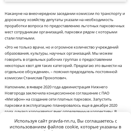
Накануне на внеочередном заседании комиссии по транспорту и
дорожному хозяйству депутаты указали на необходимость
проработки вопроса по предоставлению льготных парковочных
мест сотрудникам организаций, парковки рядом с которыми
стали платными.
«Это не только врачи, но и огромное количество учреждений
образования, культуры, научных организаций. Мы можем
говорить в отдельных рабочих группах о предоставлении
некоторых квот для таких категорий. Предлагаю это вынести на
отдельное обсуждение», – пояснил председатель постоянной
комиссии Станислав Прокопович.
Напомним, в январе 2020 года администрация Нижнего
Новгорода заключила концессионное соглашение с ПАО
«Мегафон» на создание сети платных парковок. Запустить
парковки в эксплуатацию планировалось еще в декабре 2020
года, однако коронавирус внес определенные коррективы. В
итоге запуск парковок открытого типа перенесли на 2022 год. В
Используя сайт pravda-nn.ru, Вы соглашаетесь с
настоящее время в Нижнем Новгороде работают три парковки
использованием файлов cookie, которые указаны в
закрытого типа: на площади Горького, на улице Ковалихинской и