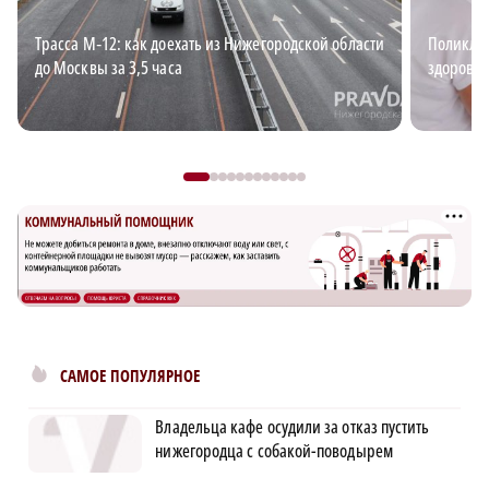
Трасса М‑12: как доехать из Нижегородской области
Поликлин
до Москвы за 3,5 часа
здоровья
САМОЕ ПОПУЛЯРНОЕ
Владельца кафе осудили за отказ пустить
нижегородца с собакой-поводырем