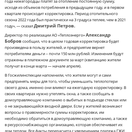
года нижегородцы платят за отопление постоянную сумму,
исходя из объемов потребления в предыдущем году, и в первом
квартале происходит корректировка. Период отопительного
сезона 2022 года был практически на 3 градуса теплее, чем в 2021
Дмитрий Петров.
году», — сказал
Александр
Директор по реализации АО «Теплоэнерго»
Бобров
сообщил, что в целом годовая корректировка будет
произведена в пользу жителей, и предприятие вернет
потребителям деньги – почти 150 млн рублей. Изменения будут
отражены в платежном документе за март (квитанцию жители
получат в конце марта — начале апреля).
В Госжилинспекции напомнили, что жители могут и сами
предпринять меры для того, чтобы уменьшить теплопотери
своего дома, именно они влияют на ежегодную корректировку. В
своих квартирах нужно утеплять окна, а также сообщать в
домоуправляющую компанию о выбитых в подъезде стеклах или
о не закрывающейся входной двери. Если у жителей возникают
вопросы о правомерности суммы корректировки, им
необходимо обратиться в домоуправляющую компанию, а также
в ресурсоснабжающую организацию, которая обеспечивает их
дом теплом. Все факты перерасчета с увеличением платежа ГЖИ