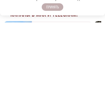
ПРИНЯТЬ
ПОДПИСЫВАЙТЕСЬ НА НАШИ
КАНАЛЫ В MAX И TELEGRAM:
НИЖЕГОРОДСКАЯ ПРАВДА
Быстро, честно, точно. И ничего лишнего
МОЛОДЕЖЬ МЕНЯЕТ МИР