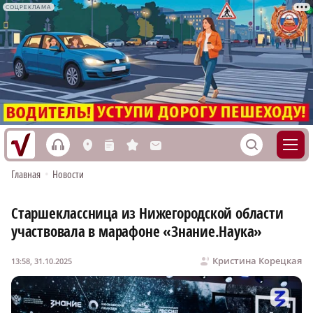
СОЦРЕКЛАМА
h
S
L
n
s
M
Главная
•
Новости
Старшеклассница из Нижегородской области
участвовала в марафоне «Знание.Наука»
Кристина Корецкая
13:58, 31.10.2025