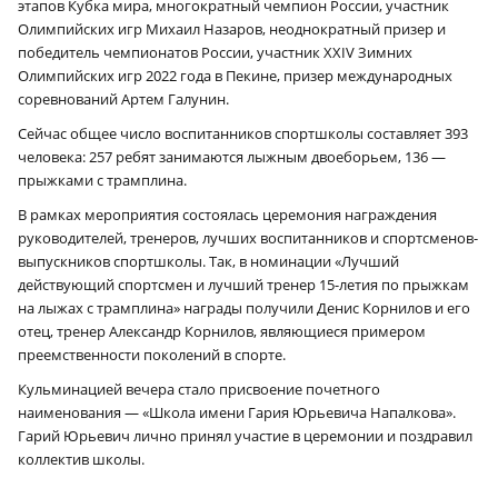
этапов Кубка мира, многократный чемпион России, участник
Олимпийских игр Михаил Назаров, неоднократный призер и
победитель чемпионатов России, участник XXIV Зимних
Олимпийских игр 2022 года в Пекине, призер международных
соревнований Артем Галунин.
Сейчас общее число воспитанников спортшколы составляет 393
человека: 257 ребят занимаются лыжным двоеборьем, 136 —
прыжками с трамплина.
В рамках мероприятия состоялась церемония награждения
руководителей, тренеров, лучших воспитанников и спортсменов-
выпускников спортшколы. Так, в номинации «Лучший
действующий спортсмен и лучший тренер 15-летия по прыжкам
на лыжах с трамплина» награды получили Денис Корнилов и его
отец, тренер Александр Корнилов, являющиеся примером
преемственности поколений в спорте.
Кульминацией вечера стало присвоение почетного
наименования — «Школа имени Гария Юрьевича Напалкова».
Гарий Юрьевич лично принял участие в церемонии и поздравил
коллектив школы.