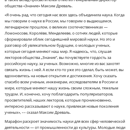
общества «Знание» Максим Древаль.
«Я очень рад, что сегодня нас всех здесь объединила наука. Когда
мы говорим о науке в России, мы говорим о выдающемся,
легендарном прошлом, о великих соотечественниках —
Ломоносове, Королёве, Менделееве, о сотнях людей, которые
сформировали облик сегодняшней мировой науки. Но это и
разговор об увлекательном будущем, о молодых ученых,
которые сегодня меняют наш мир. Я надеюсь, что, слушая
лекторов общества „Знание“, вы почувствуете гордость за
российскую науку, за ученых. Возможно, многие из вас захотят
связать жизнь с ней. А если кто-то уже это сделал, быть может, вы
вдохновитесь на новые открытия и достижения. Хочу сказать
спасибо всем ученым, инженерам, исследователям в России и
мире, которые меняют нашу жизнь своим сложным, тяжелым
трудом. И, конечно, хочу поблагодарить популяризаторов,
просветителей, наших лекторов, которые проникновенно,
интересно рассказывают о науке, привлекая новые поколения
ученых», –– сказал Максим Древаль.
Марафон раскроет значимость науки для всех сфер человеческой
деятельности — от промышленности до культуры. Молодые люди