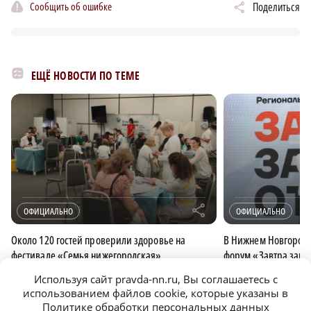
Сообщить об ошибке
Поделиться
ЕЩЁ НОВОСТИ ПО ТЕМЕ
r
ОФИЦИАЛЬНО
ОФИЦИАЛЬНО
Около 120 гостей проверили здоровье на
В Нижнем Новгород
фестивале «Семья нижегородская»
форум «Завтра завис
Используя сайт pravda-nn.ru, Вы соглашаетесь с
использованием файлов cookie, которые указаны в
ОФИЦИАЛЬНО
Политике обработки персональных данных