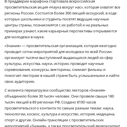
В преддверии марафона стартовала всероссийская
просветительская акция «Наука вокруг нас», которая охватит все
регионы России. Состоится более 300 лекций-экскурсий, в ходе
которых школьники и студенты посетят ведущие научные
центры страны, познакомятся с их работой и на реальных
примерах узнают, какие карьерные перспективы открываются
для молодежи в науке.
«Знание» — просветительская организация, которая ежегодно
проводит сотни мероприятий для молодежи по всей России:
организует тысячи выступлений выдающихся людей из сфер
культуры, искусства, науки, истории, проводит научные
соревнования, конкурсы, викторины, снимает фильмы и
помогает лекторам в нашей стране быть услышанными и найти
свою аудиторию.
С момента перезагрузки сообщество лекторов «Знания»
объединило более 30 тысяч человек. Они провели свыше 180
тысяч лекций в 89 регионах РФ. Создано 8100 часов
просветительского контента по самым разным темам: наука,
технологии, космос, культура и искусство, история, медицина,
спорт и другие. Онлайн-трансляции с просветительских
мероприятий «Знания», а также просветительский видеоконтент