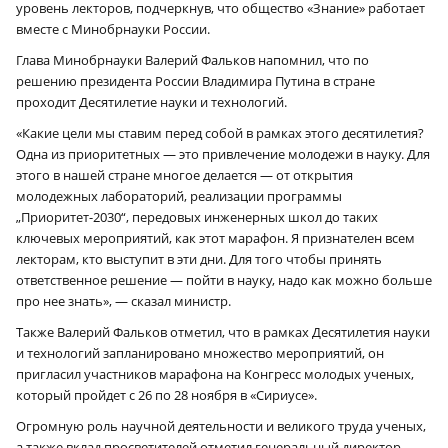
уровень лекторов, подчеркнув, что общество «Знание» работает
вместе с Минобрнауки России.
Глава Минобрнауки Валерий Фальков напомнил, что по
решению президента России Владимира Путина в стране
проходит Десятилетие науки и технологий.
«Какие цели мы ставим перед собой в рамках этого десятилетия?
Одна из приоритетных — это привлечение молодежи в науку. Для
этого в нашей стране многое делается — от открытия
молодежных лабораторий, реализации программы
„Приоритет-2030“, передовых инженерных школ до таких
ключевых мероприятий, как этот марафон. Я признателен всем
лекторам, кто выступит в эти дни. Для того чтобы принять
ответственное решение — пойти в науку, надо как можно больше
про нее знать», — сказал министр.
Также Валерий Фальков отметил, что в рамках Десятилетия науки
и технологий запланировано множество мероприятий, он
пригласил участников марафона на Конгресс молодых ученых,
который пройдет с 26 по 28 ноября в «Сириусе».
Огромную роль научной деятельности и великого труда ученых,
а также вклад просветителей отметил генеральный директор