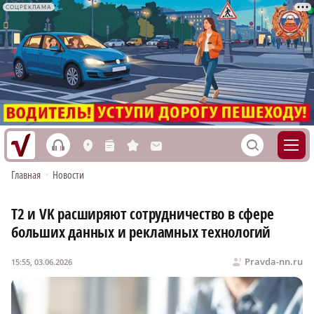
СОЦРЕКЛАМА
h
S
L
n
s
M
Главная
•
Новости
Т2 и VK расширяют сотрудничество в сфере
больших данных и рекламных технологий
Pravda-nn.ru
15:55, 03.06.2026