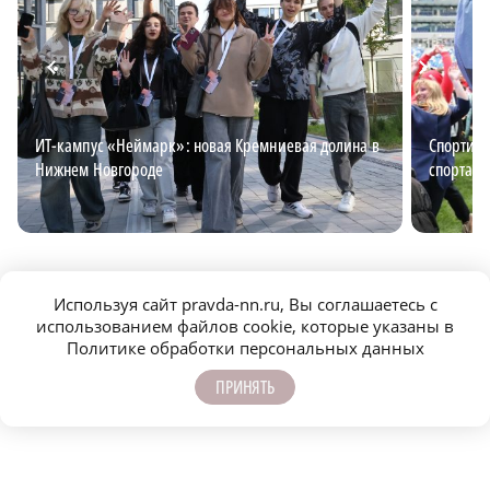
ИТ-кампус «Неймарк»: новая Кремниевая долина в
Спортив
Нижнем Новгороде
спорта, 
Используя сайт pravda-nn.ru, Вы соглашаетесь с
использованием файлов cookie, которые указаны в
Политике обработки персональных данных
ПРИНЯТЬ
САМОЕ ПОПУЛЯРНОЕ