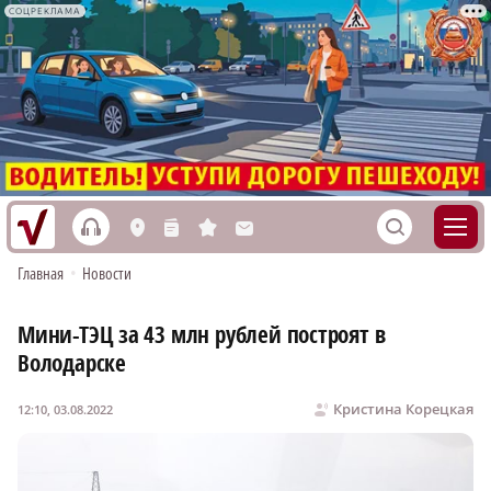
СОЦРЕКЛАМА
h
S
L
n
s
M
Главная
•
Новости
Мини-ТЭЦ за 43 млн рублей построят в
Володарске
Кристина Корецкая
12:10, 03.08.2022