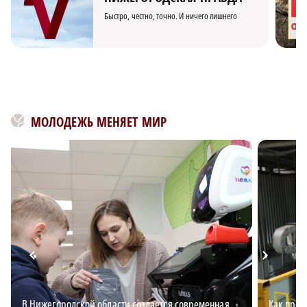
Быстро, честно, точно. И ничего лишнего
МОЛОДЕЖЬ МЕНЯЕТ МИР
В Нижегородской области создается современная
Как пред