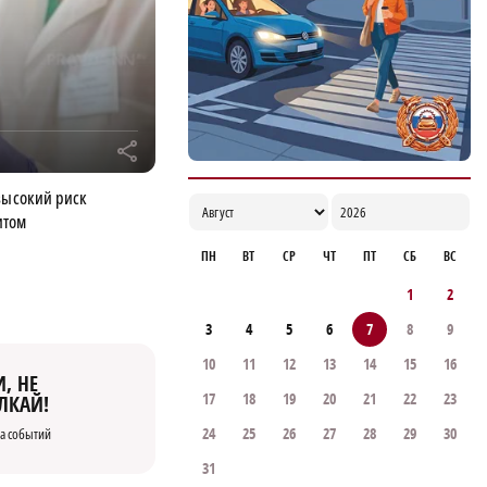
14:49
r
высокий риск
итом
ПН
ВТ
СР
ЧТ
ПТ
СБ
ВС
1
2
3
4
5
6
7
8
9
10
11
12
13
14
15
16
, НЕ
17
18
19
20
21
22
23
ЛКАЙ!
24
25
26
27
28
29
30
а событий
31