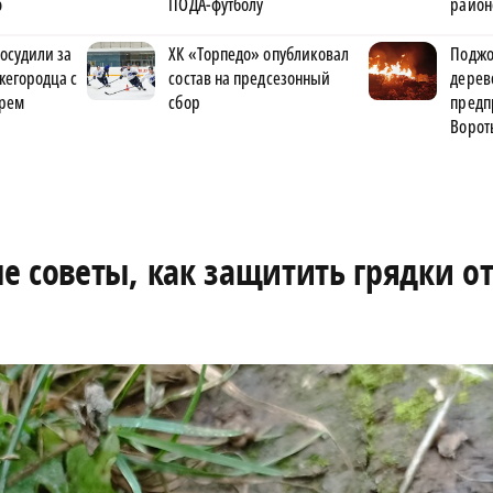
ю
ПОДА-футболу
район
осудили за
ХК «Торпедо» опубликовал
Поджо
ижегородца с
состав на предсезонный
дерев
рем
сбор
предп
Ворот
е советы, как защитить грядки о