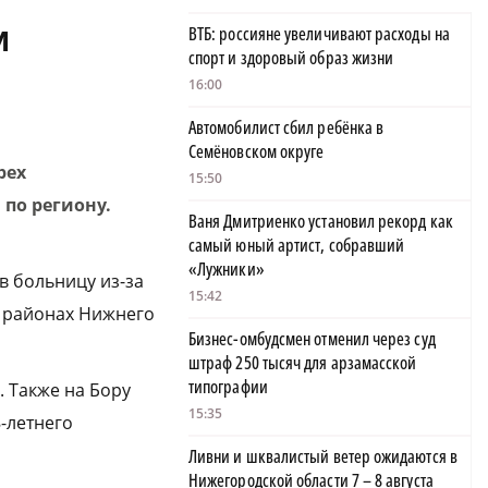
и
ВТБ: россияне увеличивают расходы на
спорт и здоровый образ жизни
16:00
Автомобилист сбил ребёнка в
Семёновском округе
рех
15:50
 по региону.
Ваня Дмитриенко установил рекорд как
самый юный артист, собравший
«Лужники»
в больницу из-за
15:42
8 районах Нижнего
Бизнес-омбудсмен отменил через суд
штраф 250 тысяч для арзамасской
типографии
. Также на Бору
15:35
-летнего
Ливни и шквалистый ветер ожидаются в
Нижегородской области 7 – 8 августа