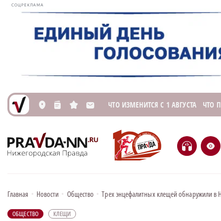
СОЦРЕКЛАМА
ЧТО ИЗМЕНИТСЯ С 1 АВГУСТА
ЧТО 
L
n
s
M
H
e
Главная
•
Новости
•
Общество
•
Трех энцефалитных клещей обнаружили в 
ОБЩЕСТВО
КЛЕЩИ