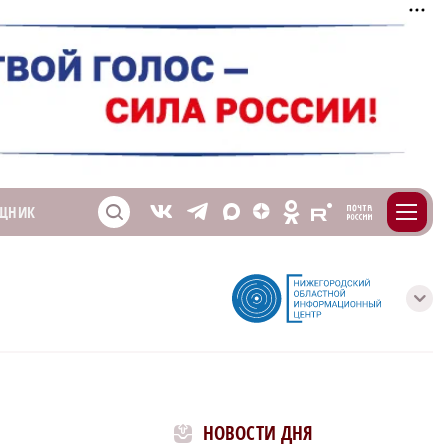
m
T
O
ЩНИК
Z
X
E
S
V
с
НОВОСТИ ДНЯ