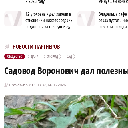
к 2028 году
минувшей ночь
12 уголовных дел завели в
Владельца кафе 
отношении нижегородских
отказ пустить н
водителей за пьяную езду
собакой-поводы
Новости МирТесен
НОВОСТИ ПАРТНЕРОВ
ОБЩЕСТВО
ДАЧА
ОГОРОД
САД
Садовод Воронович дал полезны
Pravda-nn.ru
08:37, 14.05.2026