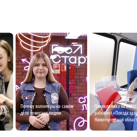
ежь
Почему волонтёры на самом
Поликлиника на колес
его
деле помогают людям
работают «Поезда здо
Нижегородской облас