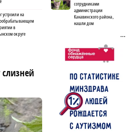
е
сотрудниками
администрации
г устроили на
Канавинского района,
ообрабатывающем
нашли дом
риятии в
ынском округе
т слизней