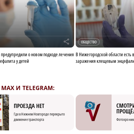
r
ОБЩЕСТВО
предупредили о новом подходе лечения
В Нижегородской области есть 
ефалита у детей
заражения клещевым энцефал
MAX И TELEGRAM:
СМОТРИ
ПРОЕЗДА НЕТ
ПРОЩЁ
Где в Нижнем Новгороде перекрыто
движение транспорта
Фотохроник