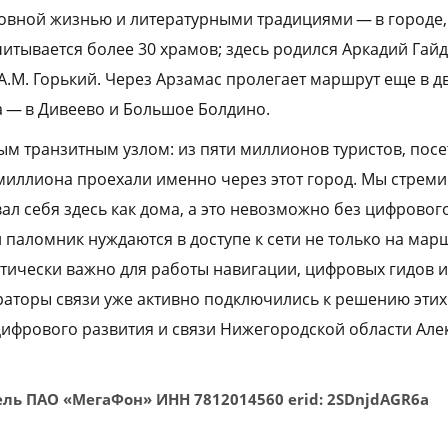
ховной жизнью и литературными традициями — в городе
итывается более 30 храмов; здесь родился Аркадий Гай
А.М. Горький. Через Арзамас пролегает маршрут еще в д
 — в Дивеево и Большое Болдино.
ым транзитным узлом: из пяти миллионов туристов, посе
миллиона проехали именно через этот город. Мы стреми
ал себя здесь как дома, а это невозможно без цифровог
паломник нуждаются в доступе к сети не только на марш
ритически важно для работы навигации, цифровых гидов 
раторы связи уже активно подключились к решению этих
ифрового развития и связи Нижегородской области Але
ль ПАО «МегаФон» ИНН 7812014560 erid: 2SDnjdAGR6a