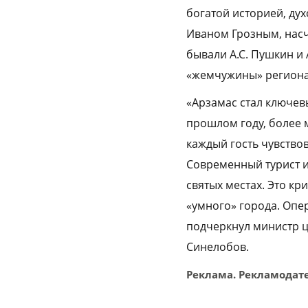
богатой историей, ду
Иваном Грозным, насч
бывали А.С. Пушкин и 
«жемчужины» региона
«Арзамас стал ключев
прошлом году, более 
каждый гость чувствов
Современный турист и 
святых местах. Это к
«умного» города. Опе
подчеркнул министр ц
Синелобов.
Реклама. Рекламодате