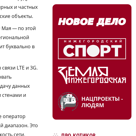
ирных и частных
ские объекты.
 Мая — по этой
региональной
ит буквально в
связи LTE и 3G.
овать
едачу данных
и стенами и
НАЦПРОЕКТЫ -
ЛЮДЯМ
е оператор
 диапазон. Это
ость сети.
ПРО КОТИКОВ