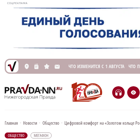
СОЦРЕКЛАМА
ЧТО ИЗМЕНИТСЯ С 1 АВГУСТА
ЧТО 
L
n
s
M
H
e
Главная
•
Новости
•
Общество
•
Цифровой комфорт на «Золотом кольце Ро
ОБЩЕСТВО
МЕГАФОН