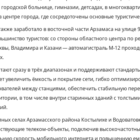
 городской больнице, гимназии, детсадах, в многокварт
 в центре города, где сосредоточены основные туристиче
акже заработало в восточной части Арзамаса на улице 9
ьшинство туристов: со стороны областного центра по 
сквы, Владимира и Казани — автомагистраль М‑12 проход
х.
ают сразу в трёх диапазонах и поддерживают стандарты 
ет увеличить ёмкость и покрытие сети, гибко оптимизир
вателей между станциями, обеспечить стабильную пер
итории, в том числе внутри старинных зданий с толстым
ий.
упных селах Арзамасского района Костылихе и Водоватов
ствующие телеком-объекты, подключив высокочастотный
ную скорость мобильного интернета и повышенную емк