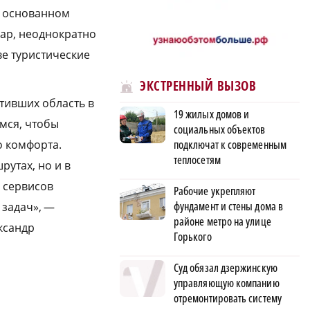
, основанном
дар, неоднократно
ве туристические
ЭКСТРЕННЫЙ ВЫЗОВ
тивших область в
19 жилых домов и
мся, чтобы
социальных объектов
подключат к современным
о комфорта.
теплосетям
рутах, но и в
и сервисов
Рабочие укрепляют
фундамент и стены дома в
 задач», —
районе метро на улице
ксандр
Горького
Суд обязал дзержинскую
управляющую компанию
отремонтировать систему