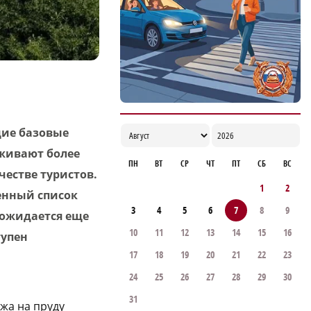
17:00
ие базовые
оживают более
ПН
ВТ
СР
ЧТ
ПТ
СБ
ВС
честве туристов.
1
2
енный список
3
4
5
6
7
8
9
 ожидается еще
10
11
12
13
14
15
16
тупен
17
18
19
20
21
22
23
24
25
26
27
28
29
30
31
яжа на пруду