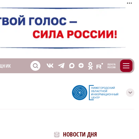
m
T
O
ЩНИК
Z
X
E
S
V
с
НОВОСТИ ДНЯ