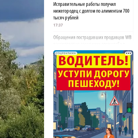
Исправительные работы получил
нижегородец с долгом по алиментам 700
тысяч рублей
17:37
Обращения пострадавших продавцов WB
рассмотрят на заседании оперштаба в
августе
СОЦРЕКЛАМА
17:21
Нижегородская область вошла в число
лидеров научно-популярного туризма
17:10
Специальный концерт «Музыка
балконов» пройдет в Нижнем Новгороде
15 августа
17:06
Опасное сливочное масло обнаружили в
Нижегородской области