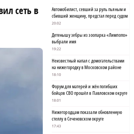
ил сеть в
Автомобилист, севший за руль пьяным и
сбивший женщину, предстал перед судом
20:02
Детенышу зебры из зоопарка «Лимпопо»
выбрали имя
19:22
Неизвестный напал с домогательствами
на нижегородку в Московском районе
18:10
Форум для матерей и жён погибших
бойцов СВО прошёл в Павловском округе
18:01
Нижегородцам показали обновленную
стеллу в Сеченовском округе
17:43