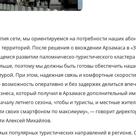
ития сети, мы ориентируемся на потребности наших абон
 территорий. После решения о вхождении Арзамаса в «
емся развитии паломническо-туристического кластера 
ольше, поэтому мы должны быть готовы обеспечить наши
урой. При этом, надежная связь и комфортные скорост
о возможность оперативно и без задержек делиться впеч
изнеса, который получил в Арзамасе дополнительный им
ачалу летнего сезона, чтобы и туристы, и местные жите
и своих смартфоном по максимуму», — говорит директо
ти Алексей Михайлов.
мых популярных туристических направлений в регионе. 