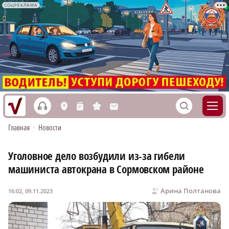
СОЦРЕКЛАМА
h
S
L
n
s
M
Главная
•
Новости
Уголовное дело возбудили из-за гибели
машиниста автокрана в Сормовском районе
Арина Полтанова
16:02, 09.11.2023