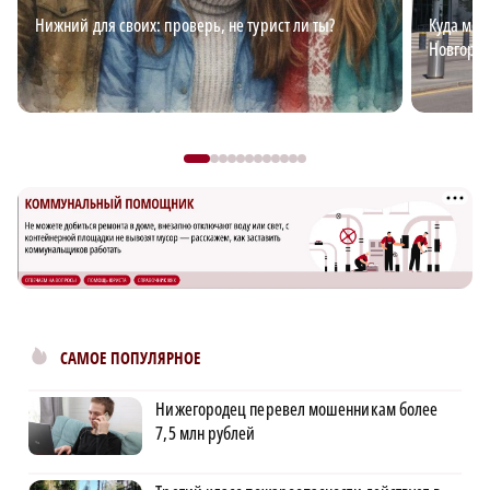
Нижний для своих: проверь, не турист ли ты?
Куда мож
Новгоро
САМОЕ ПОПУЛЯРНОЕ
Нижегородец перевел мошенникам более
7,5 млн рублей