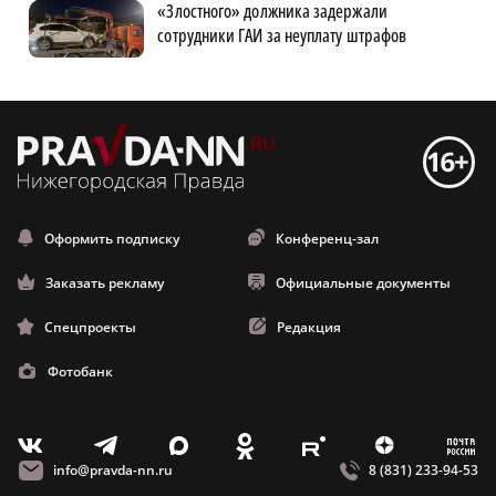
«Злостного» должника задержали
сотрудники ГАИ за неуплату штрафов
Оформить подписку
Конференц-зал
Заказать рекламу
Официальные документы
Спецпроекты
Редакция
Фотобанк
m
T
O
Z
X
E
V
info@pravda-nn.ru
8 (831) 233-94-53