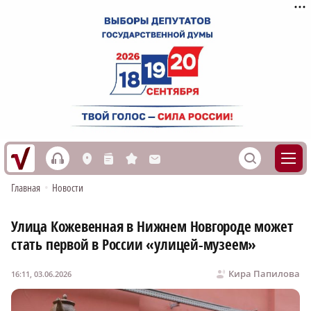
h
S
L
n
s
M
Главная
•
Новости
Улица Кожевенная в Нижнем Новгороде может
стать первой в России «улицей-музеем»
Кира Папилова
16:11, 03.06.2026