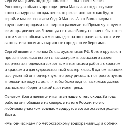
Сергей Мацкиев, подходя поближе. — Вы знаете, через
Ростовскую область проходит река Маныч, и когда на улице
стоит пасмурная погода, ветер, то река становится как будто
серой, и мы ее называем Седой Маныч. А вот Волга рядом с
крупными городами так широко разливается! Прямо чувствуется
ее мощь, движение. Я никогда не писал Волгу, но очень бы хотел,
в том числе побывать в местах, где она поворачивает, вот эти ее
затоны, или посетить старинные города по ее берегам».
Сергей является членом Союза художников РФ. В этом круизе он
провел несколько встреч с пассажирами, рассказал о своем
творчестве, поделился секретными техниками работы с холстом
и красками и дал художественный мастер-класс. В одном из своих
выступлений он подчеркнул, что реку рисовать не просто: нужно
«положить» воду на холст, чтобы было видно, насколько далеко
расположен берег и какой цвет имеет река.
Фанатом Волги является и капитан нашего теплохода. За годы
работы он побывал и на севере, и на юге России, но его
любимым участком водных маршрутов все же остается родная
Волга.
«Мы сейчас идем по Чебоксарскому водохранилищу, а с обеих