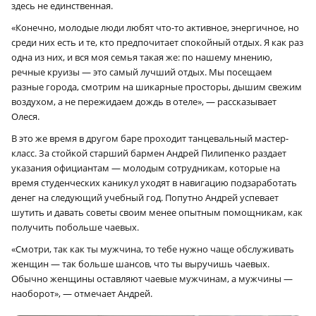
здесь не единственная.
«Конечно, молодые люди любят что-то активное, энергичное, но
среди них есть и те, кто предпочитает спокойный отдых. Я как раз
одна из них, и вся моя семья такая же: по нашему мнению,
речные круизы — это самый лучший отдых. Мы посещаем
разные города, смотрим на шикарные просторы, дышим свежим
воздухом, а не пережидаем дождь в отеле», — рассказывает
Олеся.
В это же время в другом баре проходит танцевальный мастер-
класс. За стойкой старший бармен Андрей Пилипенко раздает
указания официантам — молодым сотрудникам, которые на
время студенческих каникул уходят в навигацию подзаработать
денег на следующий учебный год. Попутно Андрей успевает
шутить и давать советы своим менее опытным помощникам, как
получить побольше чаевых.
«Смотри, так как ты мужчина, то тебе нужно чаще обслуживать
женщин — так больше шансов, что ты выручишь чаевых.
Обычно женщины оставляют чаевые мужчинам, а мужчины —
наоборот», — отмечает Андрей.