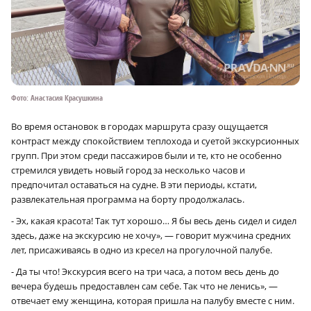
Фото: Анастасия Красушкина
Во время остановок в городах маршрута сразу ощущается
контраст между спокойствием теплохода и суетой экскурсионных
групп. При этом среди пассажиров были и те, кто не особенно
стремился увидеть новый город за несколько часов и
предпочитал оставаться на судне. В эти периоды, кстати,
развлекательная программа на борту продолжалась.
- Эх, какая красота! Так тут хорошо… Я бы весь день сидел и сидел
здесь, даже на экскурсию не хочу», — говорит мужчина средних
лет, присаживаясь в одно из кресел на прогулочной палубе.
- Да ты что! Экскурсия всего на три часа, а потом весь день до
вечера будешь предоставлен сам себе. Так что не ленись», —
отвечает ему женщина, которая пришла на палубу вместе с ним.