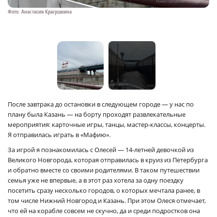
Фото: Анастасия Красушкина
Фо
После завтрака до остановки в следующем городе — у нас по
плану была Казань — на борту проходят развлекательные
мероприятия: карточные игры, танцы, мастер-классы, концерты.
Я отправилась играть в «Мафию».
За игрой я познакомилась с Олесей — 14-летней девочкой из
Великого Новгорода, которая отправилась в круиз из Петербурга
и обратно вместе со своими родителями. В таком путешествии
семья уже не впервые, а в этот раз хотела за одну поездку
посетить сразу несколько городов, о которых мечтала ранее, в
том числе Нижний Новгород и Казань. При этом Олеся отмечает,
что ей на корабле совсем не скучно, да и среди подростков она