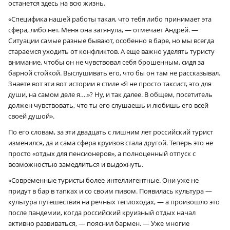
останется здесь на всю жизнь.
«Специфика нашей работы такая, что тебя либо принимает эта
сфера, либо нет. Меня она затянула, — отмечает Андрей. —
Ситуации самые разные бывают, особенно в баре, но мы всегда
стараемся уходить от конфликтов. А еще важно уделять туристу
внимание, чтобы он не чувствовал себя брошенным, сидя за
барной стойкой. Выслушивать его, что бы он там не рассказывал.
Знаете вот эти вот истории в стиле «Я не просто таксист, это для
души, на самом деле я….»? Ну, и так далее. В общем, посетитель
должен чувствовать, что ты его слушаешь и любишь его всей
своей душой».
По его словам, за эти двадцать с лишним лет российский турист
изменился, да и сама сфера круизов стала другой. Теперь это не
просто «отдых для пенсионеров», а полноценный отпуск с
возможностью замедлиться и выдохнуть.
«Современные туристы более интеллигентные. Они уже не
придут в бар в тапках и со своим пивом. Появилась культура —
культура путешествия на речных теплоходах, — а произошло это
после пандемии, когда российский круизный отдых начал
активно развиваться, — пояснил бармен. — Уже многие