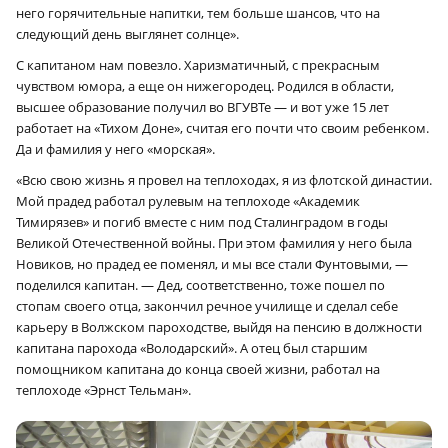
него горячительные напитки, тем больше шансов, что на
следующий день выглянет солнце».
С капитаном нам повезло. Харизматичный, с прекрасным
чувством юмора, а еще он нижегородец. Родился в области,
высшее образование получил во ВГУВТе — и вот уже 15 лет
работает на «Тихом Доне», считая его почти что своим ребенком.
Да и фамилия у него «морская».
«Всю свою жизнь я провел на теплоходах, я из флотской династии.
Мой прадед работал рулевым на теплоходе «Академик
Тимирязев» и погиб вместе с ним под Сталинградом в годы
Великой Отечественной войны. При этом фамилия у него была
Новиков, но прадед ее поменял, и мы все стали Фунтовыми, —
поделился капитан. — Дед, соответственно, тоже пошел по
стопам своего отца, закончил речное училище и сделал себе
карьеру в Волжском пароходстве, выйдя на пенсию в должности
капитана парохода «Володарский». А отец был старшим
помощником капитана до конца своей жизни, работал на
теплоходе «Эрнст Тельман».