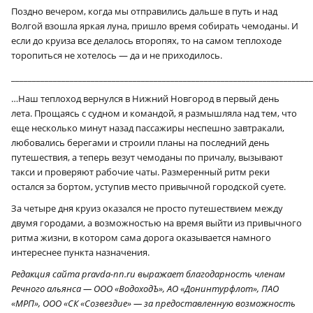
Поздно вечером, когда мы отправились дальше в путь и над
Волгой взошла яркая луна, пришло время собирать чемоданы. И
если до круиза все делалось второпях, то на самом теплоходе
торопиться не хотелось — да и не приходилось.
________________________________________________________________________
…Наш теплоход вернулся в Нижний Новгород в первый день
лета. Прощаясь с судном и командой, я размышляла над тем, что
еще несколько минут назад пассажиры неспешно завтракали,
любовались берегами и строили планы на последний день
путешествия, а теперь везут чемоданы по причалу, вызывают
такси и проверяют рабочие чаты. Размеренный ритм реки
остался за бортом, уступив место привычной городской суете.
За четыре дня круиз оказался не просто путешествием между
двумя городами, а возможностью на время выйти из привычного
ритма жизни, в котором сама дорога оказывается намного
интереснее пункта назначения.
Редакция сайта pravda-nn.ru выражает благодарность членам
Речного альянса — ООО «ВодоходЪ», АО «Донинтурфлот», ПАО
«МРП», ООО «СК «Созвездие» — за предоставленную возможность