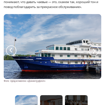
понимают, что давать чаевые — это, скажем так, хороший тон и
повод поблагодарить за прекрасное обслуживание».
a
a
Фото: предоставлено «Донинтурфлот»
Фо