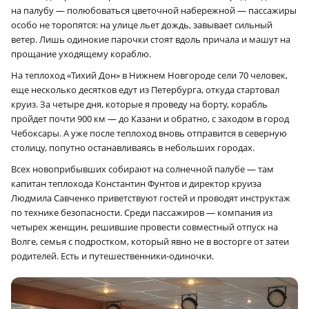
на палубу — полюбоваться цветочной набережной — пассажиры
особо не торопятся: на улице льет дождь, завывает сильный
ветер. Лишь одинокие парочки стоят вдоль причала и машут на
прощание уходящему кораблю.
На теплоход «Тихий Дон» в Нижнем Новгороде сели 70 человек,
еще несколько десятков едут из Петербурга, откуда стартовал
круиз. За четыре дня, которые я проведу на борту, корабль
пройдет почти 900 км — до Казани и обратно, с заходом в город
Чебоксары. А уже после теплоход вновь отправится в северную
столицу, попутно останавливаясь в небольших городах.
Всех новоприбывших собирают на солнечной палубе — там
капитан теплохода Константин Фунтов и директор круиза
Людмила Савченко приветствуют гостей и проводят инструктаж
по технике безопасности. Среди пассажиров — компания из
четырех женщин, решившие провести совместный отпуск на
Волге, семья с подростком, который явно не в восторге от затеи
родителей. Есть и путешественники-одиночки.