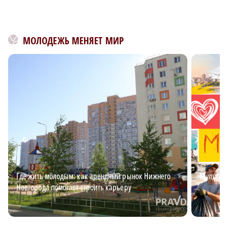
МОЛОДЕЖЬ МЕНЯЕТ МИР
Где жить молодым: как арендный рынок Нижнего
Мультим
Новгорода помогает строить карьеру