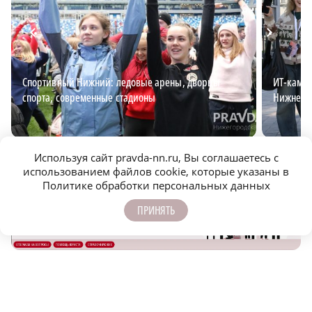
Спортивный Нижний: ледовые арены, дворцы
ИТ-кампу
спорта, современные стадионы
Нижнем 
Используя сайт pravda-nn.ru, Вы соглашаетесь с
использованием файлов cookie, которые указаны в
Политике обработки персональных данных
ПРИНЯТЬ
САМОЕ ПОПУЛЯРНОЕ