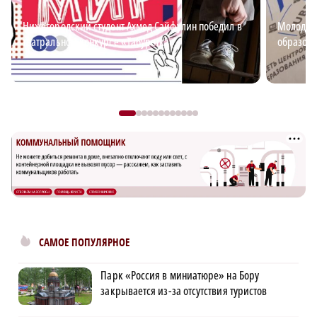
Нижегородский студент Ахмед Сайфулин победил в
Молодёжь
театральном конкурсе «Табуретка»
образова
САМОЕ ПОПУЛЯРНОЕ
Парк «Россия в миниатюре» на Бору
закрывается из-за отсутствия туристов