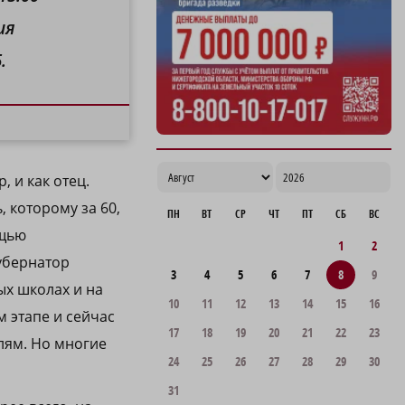
ия
.
 и как отец.
 которому за 60,
ПН
ВТ
СР
ЧТ
ПТ
СБ
ВС
ощью
1
2
убернатор
3
4
5
6
7
8
9
ых школах и на
10
11
12
13
14
15
16
 этапе и сейчас
17
18
19
20
21
22
23
лям. Но многие
24
25
26
27
28
29
30
31