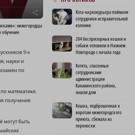
Кота-наркокурьера поймали
r
сотрудники исправительной
колонии
бниками»: нижегородцы
е обучение
204 беспризорных кошки и
собаки отловили в Нижнем
Новгороде с начала года
ускников 9‑х
я, науки и
Котята, спасенные
экзамен по
сотрудниками
администрации
Канавинского района,
– по математике.
нашли дом
ля получения
Кошка, подброшенная к
воротам нижегородского
приюта, сбежала из
ё могут быть
переноски
 майских