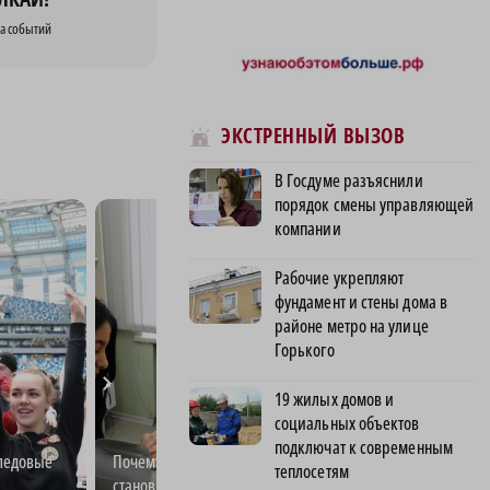
а событий
ЭКСТРЕННЫЙ ВЫЗОВ
В Госдуме разъяснили
порядок смены управляющей
компании
Рабочие укрепляют
фундамент и стены дома в
районе метро на улице
Горького
19 жилых домов и
социальных объектов
подключат к современным
ледовые
Почему забота о здоровье
Трасса М‑12: как
теплосетям
,
становится нормой для
Нижегородской о