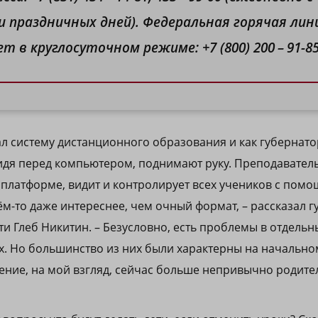
 и праздничных дней). Федеральная горячая лин
 круглосуточном режиме: +7 (800) 200 – 91-85
л систему дистанционного образования и как губернатор,
сидя перед компьютером, поднимают руку. Преподаватель,
 платформе, видит и контролирует всех учеников с пом
м-то даже интереснее, чем очный формат, – рассказал г
и Глеб Никитин. – Безусловно, есть проблемы в отдельн
. Но большинство из них были характерны на начальном
ние, на мой взгляд, сейчас больше непривычно родите