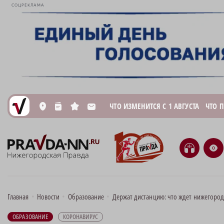
СОЦРЕКЛАМА
ЧТО ИЗМЕНИТСЯ С 1 АВГУСТА
ЧТО 
L
n
s
M
H
e
Главная
•
Новости
•
Образование
•
Держат дистанцию: что ждет нижегоро
ОБРАЗОВАНИЕ
КОРОНАВИРУС