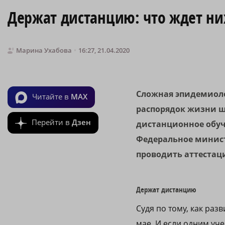
Держат дистанцию: что ждет н
Марина Ухабова
16:27, 21.04.2020
Сложная эпидемиоло
Читайте в
MAX
распорядок жизни ш
Перейти в
Дзен
дистанционное обуч
Федеральное минист
проводить аттестаци
Держат дистанцию
Судя по тому, как раз
мае. И если одним уче