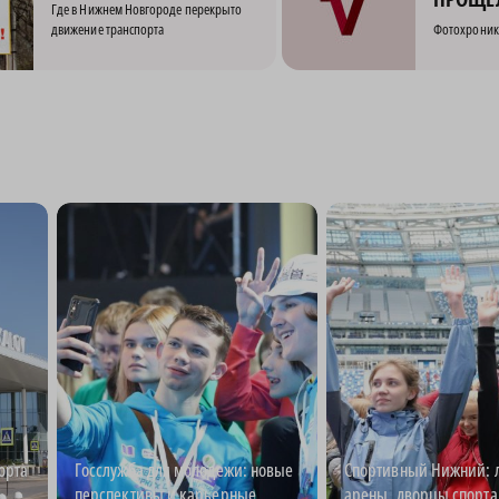
Где в Нижнем Новгороде перекрыто
движение транспорта
Фотохроник
орта
Госслужба для молодежи: новые
Спортивный Нижний: 
перспективы и карьерные
арены, дворцы спорта