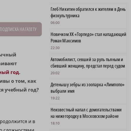
Глеб Никитин обратился к жителям в День
физкультурника
06:00
ПОДПИСКА НА ГАЗЕТУ
Новичком ХК «Торпедо» стал нападающий
Роман Максимов
22:30
вычный
Автомобилист, севший за руль пьяным и
ваивают
сбивший женщину, предстал перед судом
ный год
.
20:02
ивы о том, как
Детенышу зебры из зоопарка «Лимпопо»
ся учебный год?
выбрали имя
19:22
Неизвестный напал с домогательствами
на нижегородку в Московском районе
продолжится и в
18:10
со сложностями.