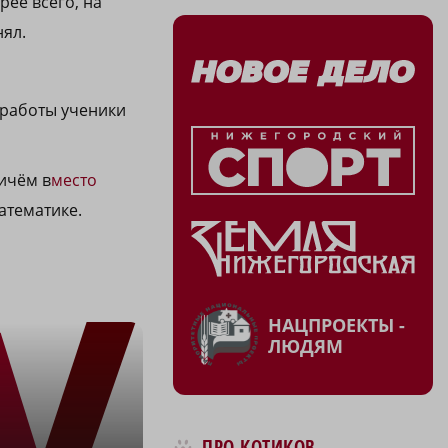
рее всего, на
нял.
 работы ученики
ричём в
место
атематике.
НАЦПРОЕКТЫ -
ЛЮДЯМ
ПРО КОТИКОВ