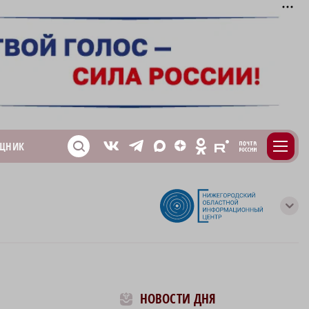
m
T
O
ЩНИК
Z
X
E
S
V
с
НОВОСТИ ДНЯ