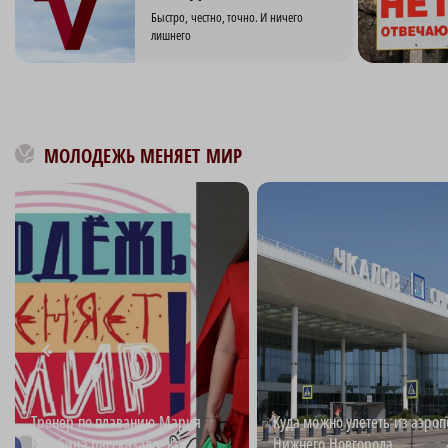
Быстро, честно, точно. И ничего
лишнего
МОЛОДЕЖЬ МЕНЯЕТ МИР
Тренер по плаванию Мария
Куда можно улететь из аэроп
Кулябина рассказала, как
Нижнего Новгорода