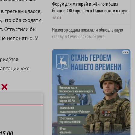
Форум для матерей и жён погибших
бойцов СВО прошёл в Павловском округе
в третьем классе,
18:01
, что оба сходят с
т. Отпустили бы
Нижегородцам показали обновленную
стеллу в Сеченовском округе
ще непонятно. У
17:43
Исправительные работы получил
Придётся
нижегородец с долгом по алиментам 700
даптации уже
тысяч рублей
17:37
×
Обращения пострадавших продавцов WB
рассмотрят на заседании оперштаба в
августе
17:21
Нижегородская область вошла в число
лидеров научно-популярного туризма
15.00
17:10