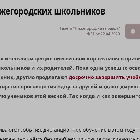
ижегородских школьников
Газета "Нижегородская правда"
№31 от 22.04.2020
гическая ситуация внесла свои коррективы в при
кольников и их родителей. Пока одни успешно ос
ение, другие предлагают
досрочно завершить учеб
ерство просвещения одну за другой издают директ
ю учеников этой весной. Так когда и как завершит
виваются события, дистанционное обучение в этом году 
никам оно даётся без проблем, то другие сталкиваются 