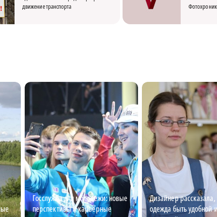
движение транспорта
Фотохроник
Госслужба для молодежи: новые
Дизайнер рассказала,
мые
перспективы и карьерные
одежда быть удобной 