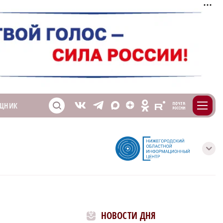
m
T
O
ЩНИК
Z
X
E
S
V
с
НОВОСТИ ДНЯ