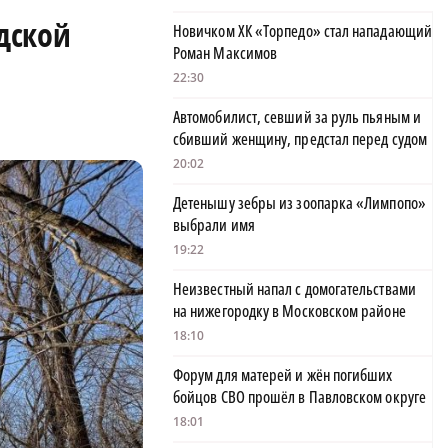
дской
Новичком ХК «Торпедо» стал нападающий
Роман Максимов
22:30
Автомобилист, севший за руль пьяным и
сбивший женщину, предстал перед судом
20:02
Детенышу зебры из зоопарка «Лимпопо»
выбрали имя
19:22
Неизвестный напал с домогательствами
на нижегородку в Московском районе
18:10
Форум для матерей и жён погибших
бойцов СВО прошёл в Павловском округе
18:01