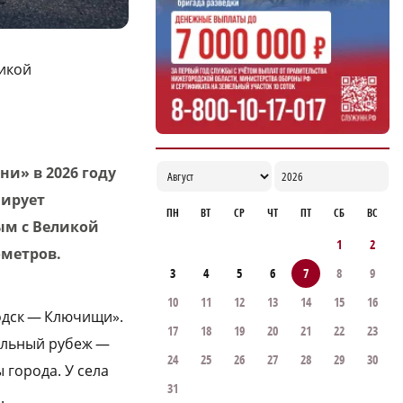
17:06
ликой
и» в 2026 году
нирует
ПН
ВТ
СР
ЧТ
ПТ
СБ
ВС
ым с Великой
1
2
ометров.
3
4
5
6
7
8
9
10
11
12
13
14
15
16
родск — Ключищи».
17
18
19
20
21
22
23
тельный рубеж —
24
25
26
27
28
29
30
 города. У села
31
.