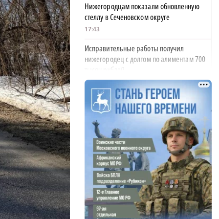
Нижегородцам показали обновленную
стеллу в Сеченовском округе
17:43
Исправительные работы получил
нижегородец с долгом по алиментам 700
тысяч рублей
17:37
Обращения пострадавших продавцов WB
рассмотрят на заседании оперштаба в
августе
×
17:21
Нижегородская область вошла в число
лидеров научно-популярного туризма
17:10
Специальный концерт «Музыка
балконов» пройдет в Нижнем Новгороде
15 августа