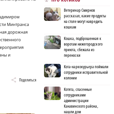
Ветеринар Смирнов
рассказал, какие продукты
ладимиром
на столе могут навредить
асти Минтранса
кошкам
тная дорожная
Кошка, подброшенная к
ественного
воротам нижегородского
Мероприятия
приюта, сбежала из
аны и
переноски
Кота-наркокурьера поймали
сотрудники исправительной
колонии
Поделиться
Котята, спасенные
сотрудниками
администрации
Канавинского района,
нашли дом