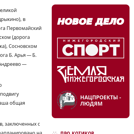
Великой
рыкино), в
рога Первомайский
ском (дорога
ка), Сосновском
га Б. Арья — Б.
а Андреево —
р
 подвигу
НАЦПРОЕКТЫ -
 наша общая
ЛЮДЯМ
в, заключенных с
запланировано на
ПРО КОТИКОВ