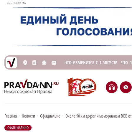
СОЦРЕКЛАМА
ЧТО ИЗМЕНИТСЯ С 1 АВГУСТА
ЧТО 
L
n
s
M
H
e
Главная
•
Новости
•
Официально
•
Около 90 км дорог к мемориалам ВОВ о
ОФИЦИАЛЬНО