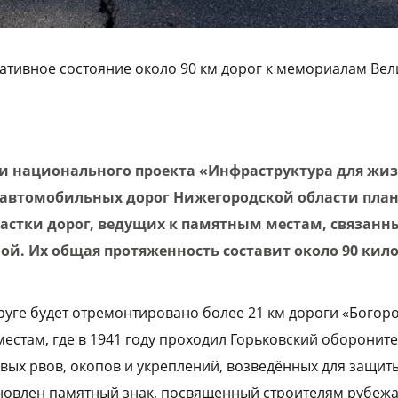
мативное состояние около 90 км дорог к мемориалам Ве
и национального проекта «Инфраструктура для жизн
 автомобильных дорог Нижегородской области пла
астки дорог, ведущих к памятным местам, связанн
ой. Их общая протяженность составит около 90 кил
круге будет отремонтировано более 21 км дороги «Бого
 местам, где в 1941 году проходил Горьковский оборони
вых рвов, окопов и укреплений, возведённых для защиты
новлен памятный знак, посвященный строителям рубежа