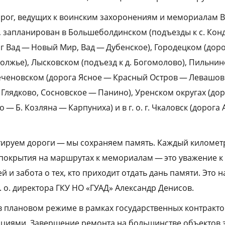
орог, ведущих к воинским захоронениям и мемориалам 
 запланирован в Большеболдинском (подъезды к с. Конд
ог Вад — Новый Мир, Вад — Дубенское), Городецком (до
олжье), Лысковском (подъезд к д. Богомолово), Пильнин
ченовском (дорога Ясное — Красный Остров — Левашов
Глядково, Сосновское — Панино), Уренском округах (доро
— Б. Козляна — Карпуниха) и в г. о. г. Чкаловск (дорог
тируем дороги — мы сохраняем память. Каждый километ
окрытия на маршрутах к мемориалам — это уважение к
 и забота о тех, кто приходит отдать дань памяти. Это
. о. директора ГКУ НО «ГУАД» Александр Денисов.
 в плановом режиме в рамках государственных контракто
циями. Завершение ремонта на большинстве объектов 