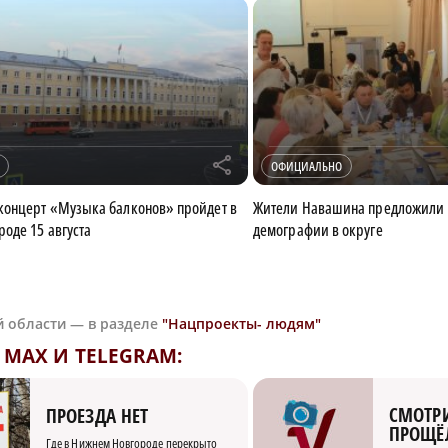
r
ОФИЦИАЛЬНО
концерт «Музыка балконов» пройдет в
Жители Навашина предложили
оде 15 августа
демографии в округе
й области — в разделе
"Нацпроекты- людям"
MAX И TELEGRAM:
СМОТРИ
ПРОЕЗДА НЕТ
ПРОЩЁ
Где в Нижнем Новгороде перекрыто