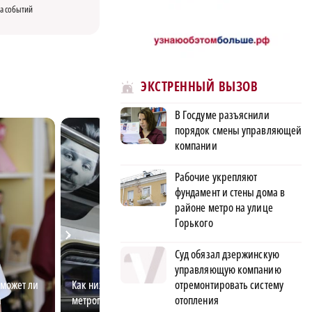
а событий
ЭКСТРЕННЫЙ ВЫЗОВ
В Госдуме разъяснили
порядок смены управляющей
компании
Рабочие укрепляют
фундамент и стены дома в
районе метро на улице
Горького
Суд обязал дзержинскую
управляющую компанию
отремонтировать систему
 может ли
Как нижегородский
Остаться или уе
отопления
и
метрополитен стал модным
оценила возмож