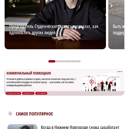
Председатель Студенческого совета рассказал, как
Быть мно
вдохновлять других людей
поддержк
САМОЕ ПОПУЛЯРНОЕ
Когда в Нижнем Новгороде снова заработает