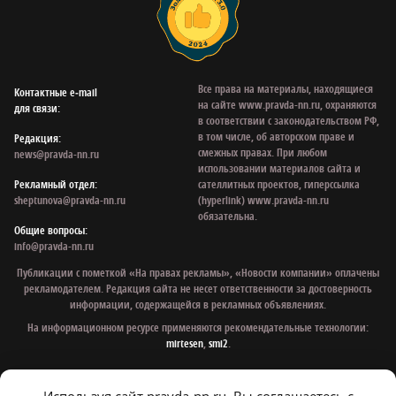
Все права на материалы, находящиеся
Контактные e‑mail
на сайте www.pravda-nn.ru, охраняются
для связи:
в соответствии с законодательством РФ,
в том числе, об авторском праве и
Редакция:
смежных правах. При любом
news@pravda-nn.ru
использовании материалов сайта и
Рекламный отдел:
сателлитных проектов, гиперссылка
sheptunova@pravda-nn.ru
(hyperlink) www.pravda-nn.ru
обязательна.
Общие вопросы:
info@pravda-nn.ru
Публикации с пометкой «На правах рекламы», «Новости компании» оплачены
рекламодателем. Редакция сайта не несет ответственности за достоверность
информации, содержащейся в рекламных объявлениях.
На информационном ресурсе применяются рекомендательные технологии:
mirtesen
,
smi2
.