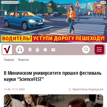
СОЦРЕКЛАМА
h
S
L
n
s
M
Главная
•
Новости
В Мининском университете прошел фестиваль
науки “ScienceFEST”
Кристина Корецкая
11:49, 17.11.2023