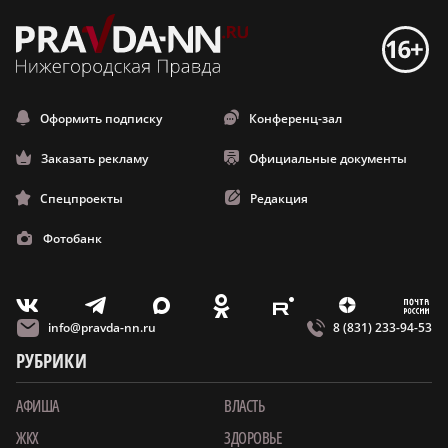
Оформить подписку
Конференц-зал
Заказать рекламу
Официальные документы
Спецпроекты
Редакция
Фотобанк
m
T
O
Z
X
E
V
info@pravda-nn.ru
8 (831) 233-94-53
РУБРИКИ
АФИША
ВЛАСТЬ
ЖКХ
ЗДОРОВЬЕ