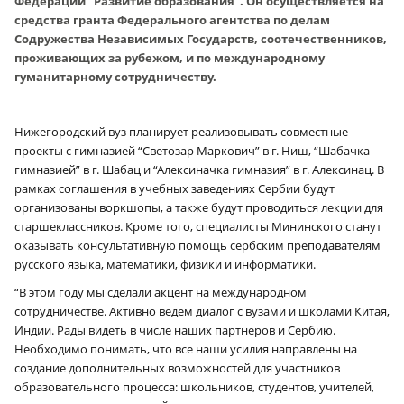
Федерации “Развитие образования”. Он осуществляется на
средства гранта Федерального агентства по делам
Содружества Независимых Государств, соотечественников,
проживающих за рубежом, и по международному
гуманитарному сотрудничеству.
Нижегородский вуз планирует реализовывать совместные
проекты с гимназией “Светозар Маркович” в г. Ниш, “Шабачка
гимназией” в г. Шабац и “Алексиначка гимназия” в г. Алексинац. В
рамках соглашения в учебных заведениях Сербии будут
организованы воркшопы, а также будут проводиться лекции для
старшеклассников. Кроме того, специалисты Мининского станут
оказывать консультативную помощь сербским преподавателям
русского языка, математики, физики и информатики.
“В этом году мы сделали акцент на международном
сотрудничестве. Активно ведем диалог с вузами и школами Китая,
Индии. Рады видеть в числе наших партнеров и Сербию.
Необходимо понимать, что все наши усилия направлены на
создание дополнительных возможностей для участников
образовательного процесса: школьников, студентов, учителей,