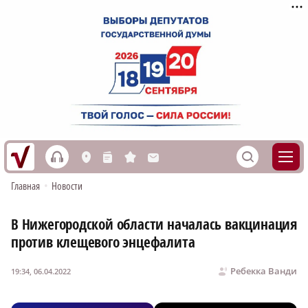
h
S
L
n
s
M
Главная
•
Новости
В Нижегородской области началась вакцинация
против клещевого энцефалита
Ребекка Ванди
19:34, 06.04.2022