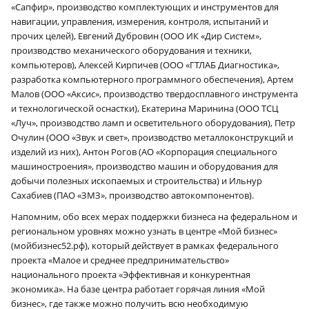
«Сапфир», производство комплектующих и инструментов для
навигации, управления, измерения, контроля, испытаний и
прочих целей), Евгений Дубровин (ООО ИК «Дир Систем»,
производство механического оборудования и техники,
компьютеров), Алексей Кирпичев (ООО «ГТЛАБ Диагностика»,
разработка компьютерного программного обеспечения), Артем
Малов (ООО «Аксис», производство твердосплавного инструмента
и технологической оснастки), Екатерина Маринина (ООО ТСЦ
«Луч», производство ламп и осветительного оборудования), Петр
Очулин (ООО «Звук и свет», производство металлоконструкций и
изделий из них), Антон Рогов (АО «Корпорация специального
машиностроения», производство машин и оборудования для
добычи полезных ископаемых и строительства) и Ильнур
Сахабиев (ПАО «ЗМЗ», производство автокомпонентов).
Напомним, обо всех мерах поддержки бизнеса на федеральном и
региональном уровнях можно узнать в центре «Мой бизнес»
(мойбизнес52.рф), который действует в рамках федерального
проекта «Малое и среднее предпринимательство»
национального проекта «Эффективная и конкурентная
экономика». На базе центра работает горячая линия «Мой
бизнес», где также можно получить всю необходимую