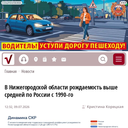
СОЦРЕКЛАМА
h
S
L
n
s
M
Главная
•
Новости
В Нижегородской области рождаемость выше
средней по России с 1990-го
Кристина Корецкая
12:32, 09.07.2026