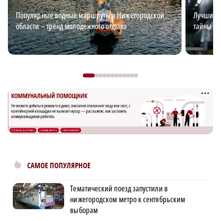
Популярные водные маршруты в Нижегородской
Лучший э
области – тренд молодежного отдыха
тайны эл
САМОЕ ПОПУЛЯРНОЕ
Тематический поезд запустили в
нижегородском метро к сентябрьским
выборам