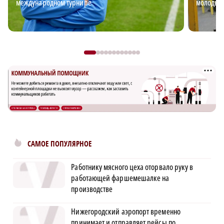
международном турнире
молодых
САМОЕ ПОПУЛЯРНОЕ
Работнику мясного цеха оторвало руку в
работающей фаршемешалке на
производстве
Нижегородский аэропорт временно
принимает и отправляет рейсы по