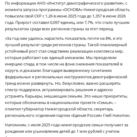
По информации АНО «Институт демографического развития», с
момента запуска программы «ОСНОВА» Нижегородская область
повысила свой СКР с 1,26 в июне 2025 года до 1,357 в июне 2026
года. Прирост составил 0,097 единиц, или 7,7%, что стало лучшим
результатом среди всех регионов страны за этот период.
«За год нам удалось нарастить показатель почти на 8%, и это
лучший результат среди регионов страны. Такой планомерный
устойчивый рост стал следствием реализации комплекса мер,
которые работают как единый механизм. Мы преодолели
инерцию спада, в том числе на фоне снижения показателей в
округе, и доказали: благодаря выверенному сочетанию
федеральных и региональных инструментов демографический
тренд можно развернуть. Но, безусловно, важно расширять
спектр поддержки, актуализировать решения и адресно
устранять барьеры, мешающие семьям. Это наши приоритеты,
которые обозначены в национальном проекте «Семья», –
отметил губернатор Нижегородской области, секретарь
регионального отделения партии «Единая Россия» Глеб Никитин.
Напомним, с июля 2025 года нижегородские семьи получают за
рождение или усыновление детей до 1 млн рублей с учетом