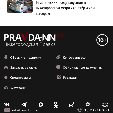
Тематический поезд запустили в
нижегородском метро к сентябрьским
выборам
Оформить подписку
Конференц-зал
Заказать рекламу
Официальные документы
Спецпроекты
Редакция
Фотобанк
m
T
O
Z
X
E
V
info@pravda-nn.ru
8 (831) 233-94-53