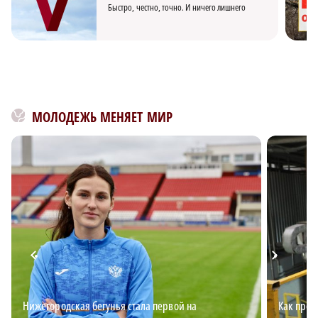
Быстро, честно, точно. И ничего лишнего
МОЛОДЕЖЬ МЕНЯЕТ МИР
Нижегородская бегунья стала первой на
Как пред