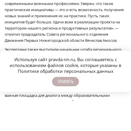
современными военными профессиями. Уверен, что такие
практические инициативы — это и есть возможность получения
новых знаний и применения их на практике. Пусть таких
инициатив будет больше. Удачи всем в реализации проекта на
территории нашего региона и продуктивных результатов», —
отметил председатель Совета регионального отделения
Движения Первых Нижегородской области Вячеслав Амосов.
Экспертами также выступили начальник штаба регионального
отделения движения «Юнармия» Айдар Ризатдинов, начальник
Используя сайт pravda-nn.ru, Вы соглашаетесь с
кафедры общевоенной и лингвистической подготовки Военного
использованием файлов cookie, которые указаны в
учебного центра при ННГУ Дмитрий Рябов, а также ветеран СВО
Политике обработки персональных данных
— участник региональной программы «Герои. Нижегородская
область» Александр Курицын.
ПРИНЯТЬ
По словам организаторов, проект «ВоенПрофНавигатор —
важная площадка для диалога между образовательными
организациями, патриотическими объединениями и экспертным
сообществом. Проект позволяет выстроить системную
профориентационную работу со школьниками региона,
расширить их представления о современных военных и военно-
прикладных профессиях, помогает в осознанном выборе