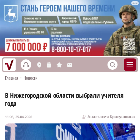
h
S
L
n
s
M
Главная
•
Новости
В Нижегородской области выбрали учителя
года
Анастасия Красушкина
11:05, 25.04.2026