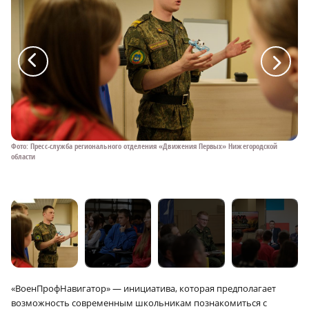
a
a
Фото: Пресс-служба регионального отделения «Движения Первых» Нижегородской
Фо
области
об
«ВоенПрофНавигатор» — инициатива, которая предполагает
возможность современным школьникам познакомиться с