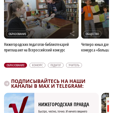
r
ОБРАЗОВАНИЕ
ОБЩЕСТВО
Нижегородских педагогов-библиотекарей
Четверо юных дзерж
приглашают на Всероссийский конкурс
конкурса «Большая
ОБРАЗОВАНИЕ
КОНКУРС
ПЕДАГОГ
УЧИТЕЛЬ
ПОДПИСЫВАЙТЕСЬ НА НАШИ
КАНАЛЫ В MAX И TELEGRAM:
НИЖЕГОРОДСКАЯ ПРАВДА
Быстро, честно, точно. И ничего лишнего