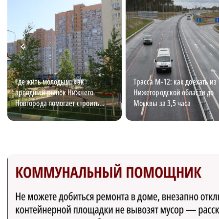
Где жить молодым: как
Трасса М‑12: как доехать из
арендный рынок Нижнего
Нижегородской области до
Новгорода помогает строить
Москвы за 3,5 часа
карьеру