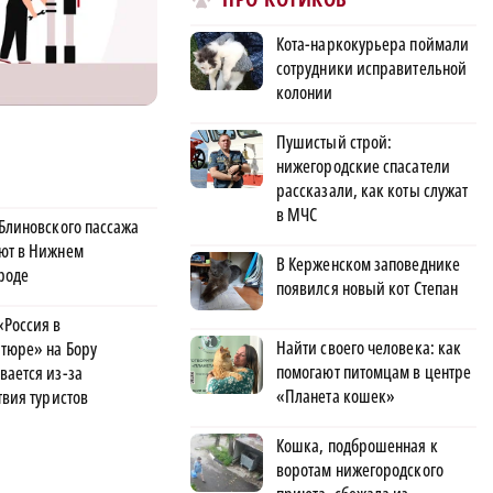
Кота-наркокурьера поймали
сотрудники исправительной
колонии
Пушистый строй:
нижегородские спасатели
рассказали, как коты служат
в МЧС
 Блиновского пассажа
ют в Нижнем
В Керженском заповеднике
роде
появился новый кот Степан
«Россия в
Найти своего человека: как
тюре» на Бору
помогают питомцам в центре
вается из-за
«Планета кошек»
твия туристов
Кошка, подброшенная к
воротам нижегородского