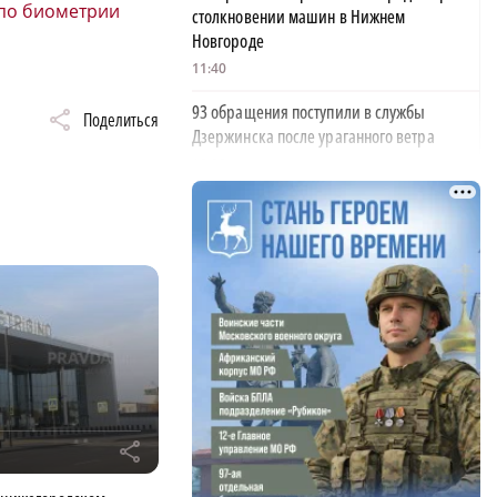
 по биометрии
столкновении машин в Нижнем
Новгороде
11:40
93 обращения поступили в службы
Поделиться
Дзержинска после ураганного ветра
10:28
350 пар поженились в Нижегородской
области в «красивую дату»
10:05
Деревянное здание загорелось от удара
молнии в Борском районе
09:42
Глеб Никитин обратился к строителям в
День строителя
r
06:00
ФК «Нижний Новгород» одержал пятую