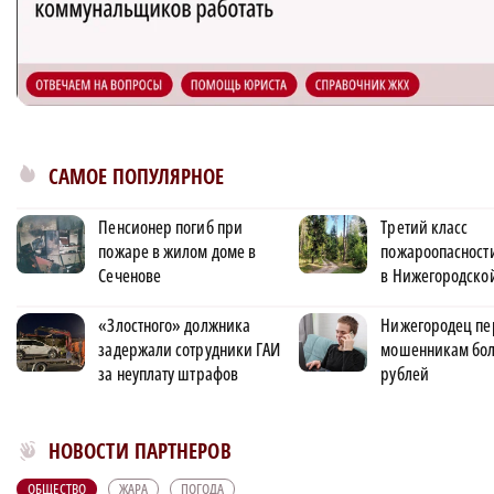
САМОЕ ПОПУЛЯРНОЕ
Пенсионер погиб при
Третий класс
пожаре в жилом доме в
пожароопасности
Сеченове
в Нижегородской
«Злостного» должника
Нижегородец пе
задержали сотрудники ГАИ
мошенникам бол
за неуплату штрафов
рублей
Новости МирТесен
НОВОСТИ ПАРТНЕРОВ
ОБЩЕСТВО
ЖАРА
ПОГОДА