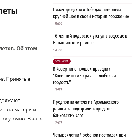
леты
Нижегородская «Победа» потерпела
крупнейшее в своей истории поражение
15:09
16-летний подросток утонул в водоеме в
Навашинском районе
летов. Об этом
14:28
ЭКСКЛЮЗИВ
В Ковернино прошел праздник
“Ковернинский край — любовь и
ов. Принятые
гордость”
13:57
одолжают
Предпринимателя из Арзамасского
района заподозрили в продаже
мната матери и
банковских карт
лосуточно. В зале
12:07
Четырехлетний ребенок пострадал при