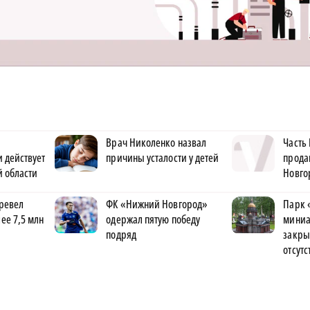
Врач Николенко назвал
Часть
 действует
причины усталости у детей
прода
 области
Новго
ревел
ФК «Нижний Новгород»
Парк 
ее 7,5 млн
одержал пятую победу
миниа
подряд
закры
отсутс