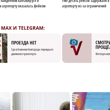
найденном хантавирусе в
Уже десять рейсов задержали 
 аэропорту оказалась фейком
аэропорту из-за ограничений
MAX И TELEGRAM:
СМОТРИ
ПРОЕЗДА НЕТ
ПРОЩЁ
Где в Нижнем Новгороде перекрыто
движение транспорта
Фотохроник