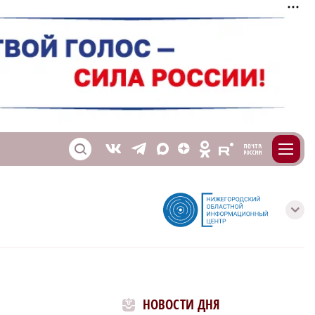
m
T
O
Z
X
E
S
V
с
НОВОСТИ ДНЯ