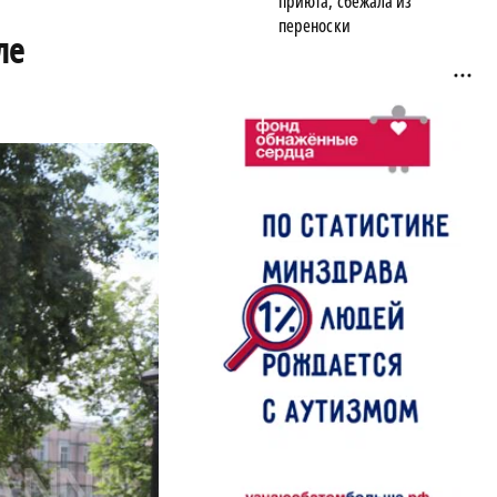
приюта, сбежала из
переноски
ле