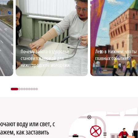
Почему забота о здоровье
Лето в Нижнем: что ты
становится нормой для
главных событиях?
нижегородской молодёжи