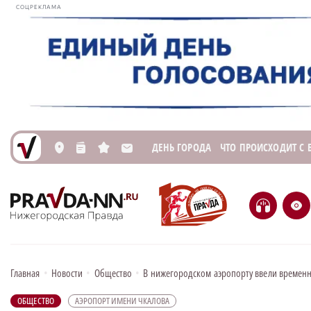
СОЦРЕКЛАМА
ДЕНЬ ГОРОДА
ЧТО ПРОИСХОДИТ С
L
n
s
M
H
e
Главная
•
Новости
•
Общество
•
В нижегородском аэропорту ввели времен
ОБЩЕСТВО
АЭРОПОРТ ИМЕНИ ЧКАЛОВА