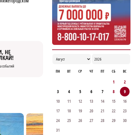
в нижегородском
победу подряд
21:08
, НЕ
ЛКАЙ!
а событий
ПН
ВТ
СР
ЧТ
ПТ
СБ
ВС
1
2
3
4
5
6
7
8
9
10
11
12
13
14
15
16
17
18
19
20
21
22
23
24
25
26
27
28
29
30
31