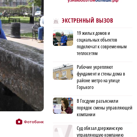
ЭКСТРЕННЫЙ ВЫЗОВ
19 жилых домов и
социальных объектов
подключат к современным
теплосетям
Рабочие укрепляют
фундамент и стены дома в
районе метро на улице
Горького
В Госдуме разъяснили
порядок смены управляющей
компании
Фотобанк
Суд обязал дзержинскую
управляющую компанию