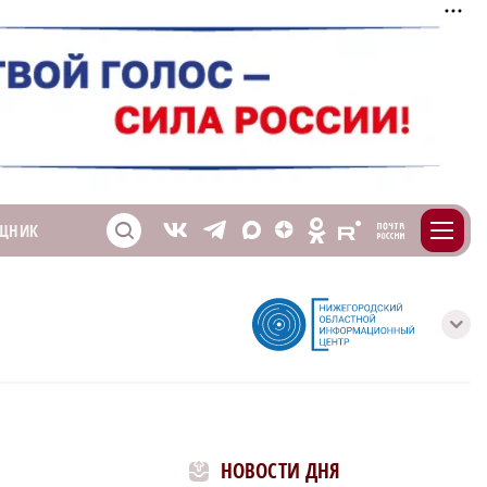
m
T
O
ЩНИК
Z
X
E
S
V
с
НОВОСТИ ДНЯ