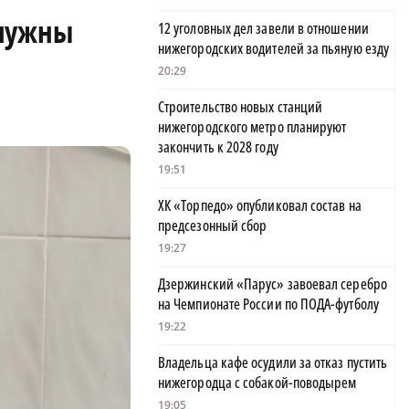
 нужны
12 уголовных дел завели в отношении
нижегородских водителей за пьяную езду
20:29
Строительство новых станций
нижегородского метро планируют
закончить к 2028 году
19:51
ХК «Торпедо» опубликовал состав на
предсезонный сбор
19:27
Дзержинский «Парус» завоевал серебро
на Чемпионате России по ПОДА-футболу
19:22
Владельца кафе осудили за отказ пустить
нижегородца с собакой-поводырем
19:05