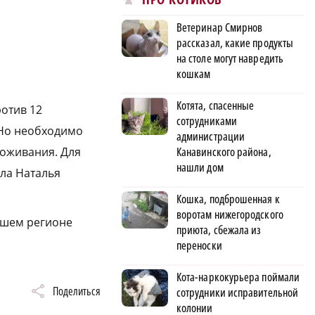
Ветеринар Смирнов
рассказал, какие продукты
на столе могут навредить
кошкам
Котята, спасенные
отив 12
сотрудниками
 Но необходимо
администрации
роживания. Для
Канавинского района,
нашли дом
ила Наталья
Кошка, подброшенная к
воротам нижегородского
ашем регионе
приюта, сбежала из
переноски
Кота-наркокурьера поймали
Поделиться
сотрудники исправительной
колонии