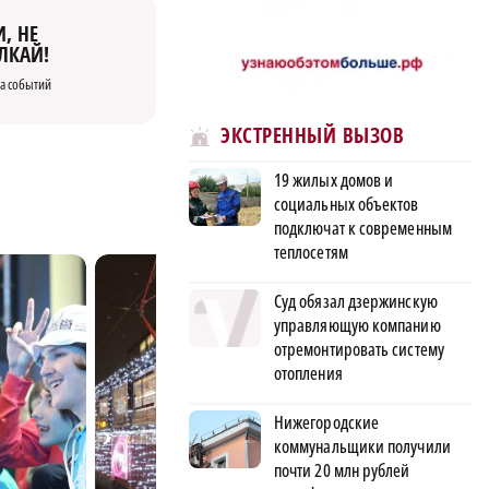
, НЕ
ЛКАЙ!
а событий
ЭКСТРЕННЫЙ ВЫЗОВ
19 жилых домов и
социальных объектов
подключат к современным
теплосетям
Суд обязал дзержинскую
управляющую компанию
отремонтировать систему
отопления
Нижегородские
коммунальщики получили
почти 20 млн рублей