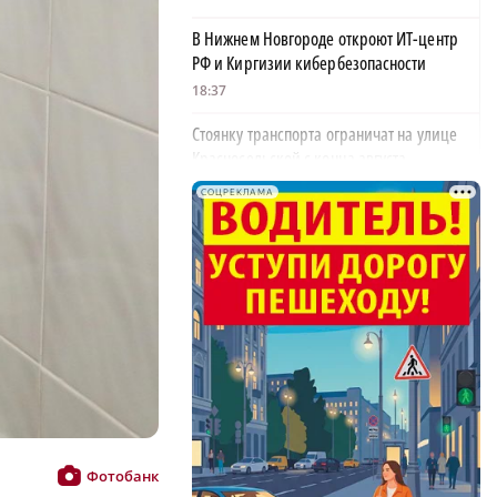
В Нижнем Новгороде откроют ИТ-центр
РФ и Киргизии кибербезопасности
18:37
Стоянку транспорта ограничат на улице
Красносельской с конца августа
18:37
СОЦРЕКЛАМА
Волонтеры обнаружили заброшенный
дом, в котором живет около 20 собак и
щенков
×
18:02
В Нижегородской области наградили
более 40 организаций к Дню строителя
17:57
Садыр Жапаров и Глеб Никитин провели
рабочую встречу в Киргизии
Фотобанк
17:38