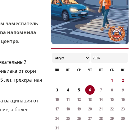
ом заместитель
ова напомнила
 центре.
бязательный
ПН
ВТ
СР
ЧТ
ПТ
СБ
ВС
рививка от кори
5 лет, трехкратная
1
2
3
4
5
6
7
8
9
10
11
12
13
14
15
16
а вакцинация от
17
18
19
20
21
22
23
ние, а более
24
25
26
27
28
29
30
31