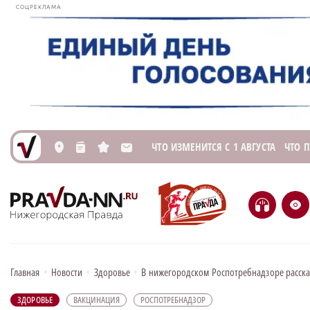
СОЦРЕКЛАМА
ЧТО ИЗМЕНИТСЯ С 1 АВГУСТА
ЧТО 
L
n
s
M
H
e
Главная
•
Новости
•
Здоровье
•
В нижегородском Роспотребнадзоре расска
ЗДОРОВЬЕ
ВАКЦИНАЦИЯ
РОСПОТРЕБНАДЗОР