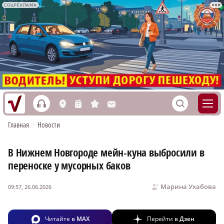
СОЦРЕКЛАМА
h
S
L
n
s
M
Главная
•
Новости
В Нижнем Новгороде мейн-куна выбросили в
переноске у мусорных баков
Марина Ухабова
09:57, 26.06.2026
Читайте в
MAX
Перейти в
Дзен