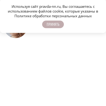
Используя сайт pravda-nn.ru, Вы соглашаетесь с
АКТУАЛЬНАЯ ТЕМА
использованием файлов cookie, которые указаны в
Политике обработки персональных данных
Елена
Мозгунова
ПРИНЯТЬ
доцент Нижегородского института управления
– филиала РАНХиГС
«Молодежь – яркая группа, имеющая свою
систему ценностей»
Сергей
Кочеров
доктор философских наук, профессор НИУ ВШЭ
в Нижнем Новгороде
«Молодежи предстоит пройти через
«переоценку ценностей»