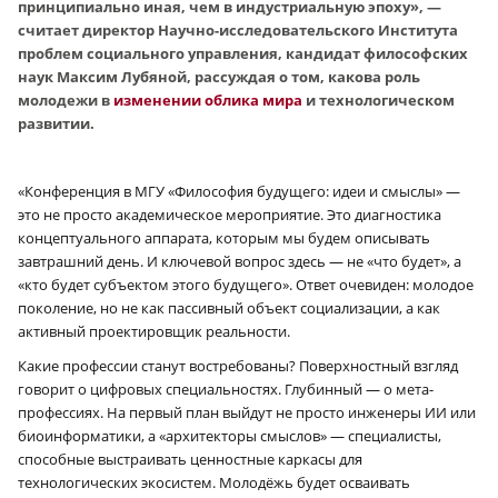
принципиально иная, чем в индустриальную эпоху», —
считает директор Научно-исследовательского Института
проблем социального управления, кандидат философских
наук Максим Лубяной, рассуждая о том, какова роль
молодежи в
изменении облика мира
и технологическом
развитии.
«Конференция в МГУ «Философия будущего: идеи и смыслы» —
это не просто академическое мероприятие. Это диагностика
концептуального аппарата, которым мы будем описывать
завтрашний день. И ключевой вопрос здесь — не «что будет», а
«кто будет субъектом этого будущего». Ответ очевиден: молодое
поколение, но не как пассивный объект социализации, а как
активный проектировщик реальности.
Какие профессии станут востребованы? Поверхностный взгляд
говорит о цифровых специальностях. Глубинный — о мета-
профессиях. На первый план выйдут не просто инженеры ИИ или
биоинформатики, а «архитекторы смыслов» — специалисты,
способные выстраивать ценностные каркасы для
технологических экосистем. Молодёжь будет осваивать