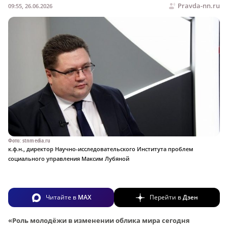
Pravda-nn.ru
09:55, 26.06.2026
Фото: stnmedia.ru
к.ф.н., директор Научно-исследовательского Института проблем
социального управления Максим Лубяной
Читайте в
MAX
Перейти в
Дзен
«Роль молодёжи в изменении облика мира сегодня