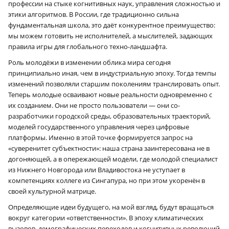
профессии на стыке когнитивных наук, управления сложностью и
этики алгоритмов. В России, где традиционно сильна
фундаментальная школа, это даёт конкурентное преимущество:
мы можем готовить не исполнителей, а мыслителей, задающих
правила игры для глобального техно-ландшафта.
Роль молодёжи в изменении облика мира сегодня
принципиально иная, чем в индустриальную эпоху. Тогда темпы
изменений позволяли старшим поколениям транслировать опыт.
Теперь молодые осваивают новые реальности одновременно с
их созданием. Они не просто пользователи — они со-
разработчики городской среды, образовательных траекторий,
моделей государственного управления через цифровые
платформы. Именно в этой точке формируется запрос на
«суверенитет субъектности»: наша страна заинтересована не в
догоняющей, а в опережающей модели, где молодой специалист
из Нижнего Новгорода или Владивостока не уступает в
компетенциях коллеге из Сингапура, но при этом укоренён в
своей культурной матрице.
Определяющие идеи будущего, на мой взгляд, будут вращаться
вокруг категории «ответственности». В эпоху климатических
вызовов, демографических переходов и когнитивных революций