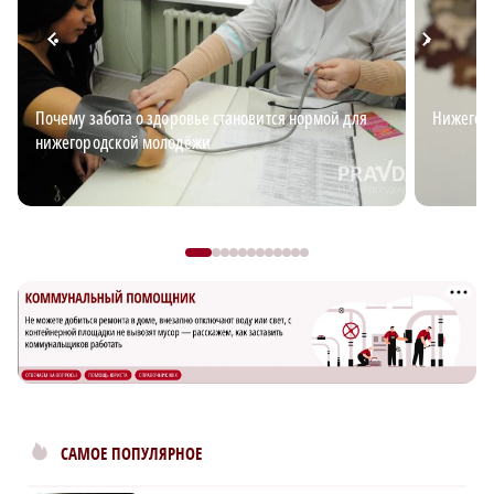
Почему забота о здоровье становится нормой для
Нижегор
нижегородской молодёжи
САМОЕ ПОПУЛЯРНОЕ