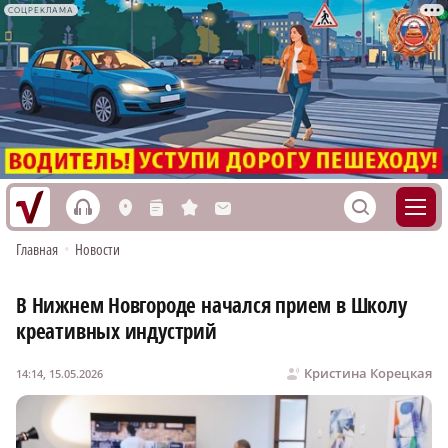
СОЦРЕКЛАМА
h
S
L
n
s
M
Главная
•
Новости
В Нижнем Новгороде начался прием в Школу
креативных индустрий
Кристина Корецкая
14:14, 15.05.2026