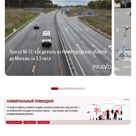
Трасса М‑12: как доехать из Нижегородской области
Основа б
до Москвы за 3,5 часа
поддержи