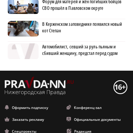
Форум для матерей и жён погибших бойцов
СВО прошёл в Павловском округе
В Керженском заповеднике появился новый
кот Степан
Автомобилист, севший за руль пьяным и
сбивший женщину, предстал перед судом
Оформить подписку
Конференц-зал
Заказать рекламу
Официальные документы
Спецпроекты
Редакция