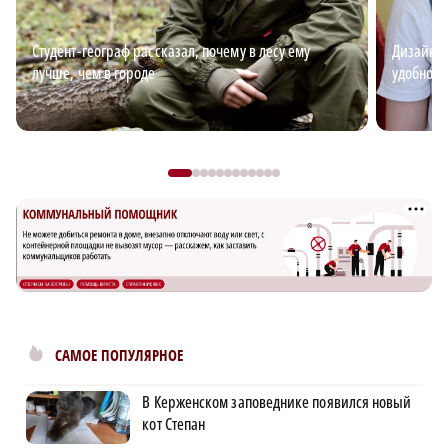
Студент-географ рассказал, почему в лесу ему
Дизайнер
лучше, чем в городе
удобной 
САМОЕ ПОПУЛЯРНОЕ
В Керженском заповеднике появился новый
кот Степан