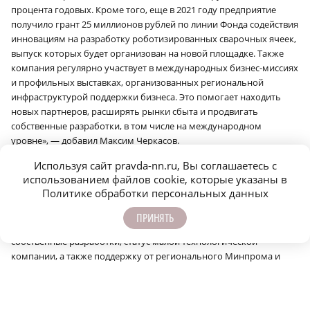
процента годовых. Кроме того, еще в 2021 году предприятие
получило грант 25 миллионов рублей по линии Фонда содействия
инновациям на разработку роботизированных сварочных ячеек,
выпуск которых будет организован на новой площадке. Также
компания регулярно участвует в международных бизнес-миссиях
и профильных выставках, организованных региональной
инфраструктурой поддержки бизнеса. Это помогает находить
новых партнеров, расширять рынки сбыта и продвигать
собственные разработки, в том числе на международном
уровне», — добавил Максим Черкасов.
На открытии также был представлен ряд роботизированных
Используя сайт pravda-nn.ru, Вы соглашаетесь с
комплексов: роботы-рисовальщики, роботы-бармены и
использованием файлов cookie, которые указаны в
автоматизированные логистические тележки-развозчики.
Политике обработки персональных данных
«За последние годы компания прошла серьезный путь развития.
ПРИНЯТЬ
Мы стали резидентами фонда Сколково, получили патенты на
собственные разработки, статус малой технологической
компании, а также поддержку от регионального Минпрома и
Фонда содействия инновациям. Сегодня на счету компании —
десятки уникальных роботизированных решений и более сотни
промышленных роботов, поставленных предприятиям России и